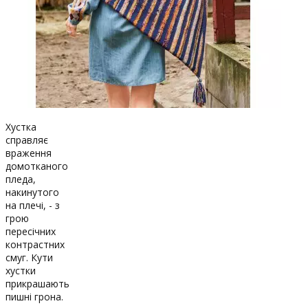
Хустка
справляє
враження
домотканого
пледа,
накинутого
на плечі, - з
грою
пересічних
контрастних
смуг. Кути
хустки
прикрашають
пишні грона.