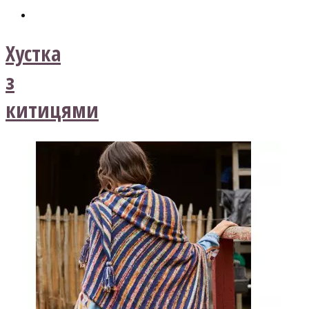
Хустка
з
китицями