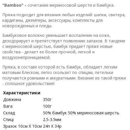
"Bamboo" -
сочетание мериносовой шерсти и бамбука.
Пряжа подходит для вязания любых изделий: шапки, свитера,
кардиганы, джемперы, аксессуары, комплекты для
новорожденных и пледы.
Бамбуковое волокно уменьшает воспаление на коже,
дезодорирует и препятствует появлению запахов. В тандеме
с мериносовой шерстью, бамбук придает пряже новые
свойства - делает ее более прочной, легкой и
воздухонепроницаемой.
Пряжа, в составе которой есть бамбук, обладает легким
матовым блеском, легко скользит по спицам, петельки
получаются ровными и аккуратными. Вязание из такой пряжи
- сплошное удовольствие!
Характеристики
Довжина
350г
Вага
100г
Склад
50% бамбук 50% мериносовая шерсть
Спиці
2.5-3.5мм
Зразок 10см Х 10см
24п Х 34р