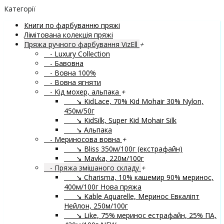
Категорії
Книги по фарбуванню пряжі
Лімітована колекція пряжі
Пряжа ручного фарбування VizEll
+
- Luxury Collection
- Бавовна
- Вовна 100%
- Вовна ягняти
- Кід мохер, альпака
+
↘ KidLace, 70% Kid Mohair 30% Nylon,
450м/50г
↘ KidSilk, Super Kid Mohair Silk
↘ Альпака
- Мериносова вовна
+
↘ Bliss 350м/100г (екстрафайн)
↘ Mavka, 220м/100г
- Пряжа змішаного складу
+
↘ Charisma, 10% кашемир 90% меринос,
400м/100г
Нова пряжа
↘ Kable Aquarelle, Меринос Евкаліпт
Нейлон, 250м/100г
↘ Like, 75% меринос естрафайн, 25% ПА,