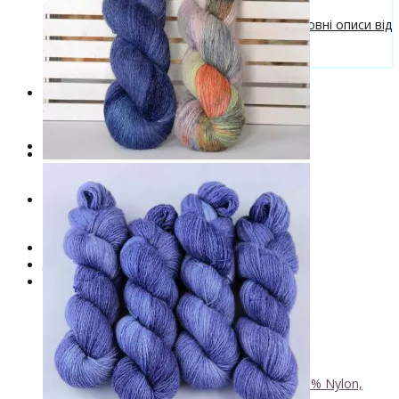
Безкоштовні описи моделей
Галерея в'язаних виробів та безкоштовні описи від
VizEll
Поради та рекомендації
Знижки
Новинки
. . .
Книги по фарбуванню пряжі
Лімітована колекція пряжі
Пряжа ручного фарбування VizEll
+
- Luxury Collection
- Бавовна
- Вовна 100%
- Вовна ягняти
- Кід мохер, альпака
+
↘ KidLace, 70% Kid Mohair 30% Nylon,