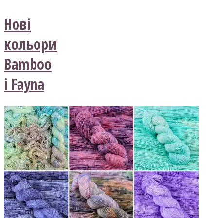
Нові
кольори
Bamboo
і Fayna