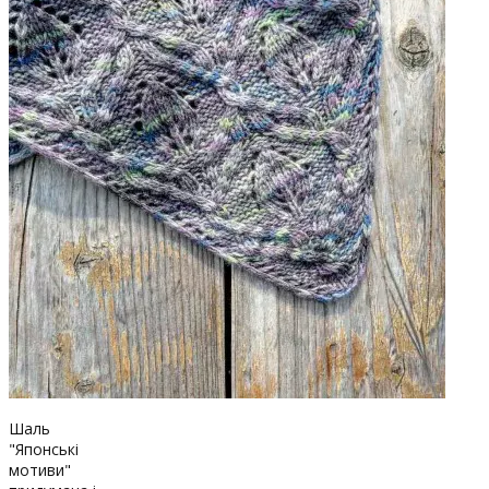
Шаль
"Японські
мотиви"