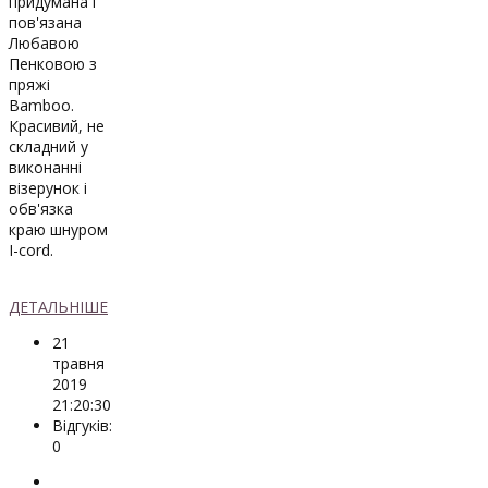
придумана і
пов'язана
Любавою
Пенковою з
пряжі
Bamboo.
Красивий, не
складний у
виконанні
візерунок і
обв'язка
краю шнуром
I-cord.
ДЕТАЛЬНІШЕ
21
травня
2019
21:20:30
Відгуків:
0