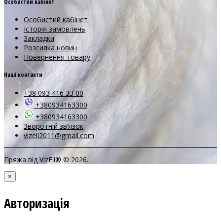
Особистий кабінет
Особистий кабінет
Історія замовлень
Закладки
Розсилка новин
Повернення товару
Наші контакти
+38 093 416 33 00
+380934163300
+380934163300
Зворотній зв’язок
vizell2011@gmail.com
Пряжа від VizEll® © 2026.
×
Авторизація