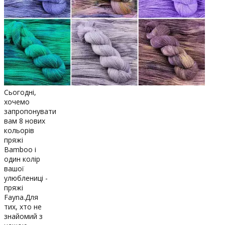
Сьогодні,
хочемо
запропонувати
вам 8 нових
кольорів
пряжі
Bamboo і
один колір
вашої
улюблениці -
пряжі
Fayna.Для
тих, хто не
знайомий з