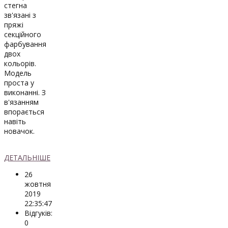
стегна
зв'язані з
пряжі
секційного
фарбування
двох
кольорів.
Модель
проста у
виконанні. З
в'язанням
впорається
навіть
новачок.
ДЕТАЛЬНІШЕ
26
жовтня
2019
22:35:47
Відгуків:
0