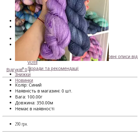
- Кашемир
- Мериносова вовна
- Пряжа з кід мохером
Майстер-класи та описи в'язаних моделей
Інструменти та аксессуари
+
- Конуси для пряжі
Одяг TieDye
Блог про в'язання
+
Безкоштовні описи моделей
Галерея в'язаних виробів та безкоштовні описи від
VizEll
Поради та рекомендації
Відгуків: 0
|
Знижки
Новинки
Колір: Синий
Наявність в магазині: 0 шт.
Вага: 100.00г
Довжина: 350.00м
Немає в наявності
290 грн.