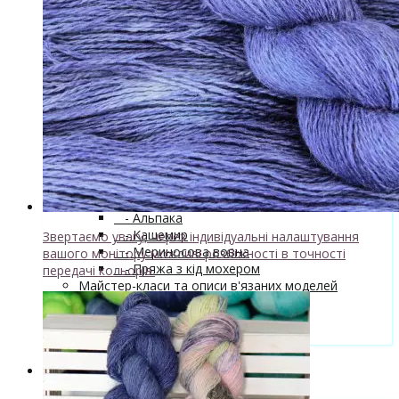
↘ Nice, 50% Вовна 50% Акрил,
70м/100г
↘ Sock Tender, 80% меринос
superwash 20% нейлон
↘ Sock, 75% Меринос 25% Нейлон,
300м/100г
- Шовк
+
↘ Cleo, 50% шовк 50% меринос,
600м/100г
Новинка!
↘ Бурет, 100% буретный шовк,
190м/100г
Бобінна пряжа
+
- Альпака
- Кашемир
Звертаємо увагу, через індивідуальні налаштування
- Мериносова вовна
вашого монітору можливі розбіжності в точності
- Пряжа з кід мохером
передачі кольорів.
Майстер-класи та описи в'язаних моделей
Інструменти та аксессуари
+
- Конуси для пряжі
Одяг TieDye
Блог про в'язання