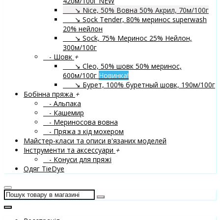
420м/100г
NEW
↘ Nice, 50% Вовна 50% Акрил, 70м/100г
↘ Sock Tender, 80% меринос superwash
20% нейлон
↘ Sock, 75% Меринос 25% Нейлон,
300м/100г
- Шовк
+
↘ Cleo, 50% шовк 50% меринос,
600м/100г
Новинка!
↘ Бурет, 100% буретный шовк, 190м/100г
Бобінна пряжа
+
- Альпака
- Кашемир
- Мериносова вовна
- Пряжа з кід мохером
Майстер-класи та описи в'язаних моделей
Інструменти та аксессуари
+
- Конуси для пряжі
Одяг TieDye