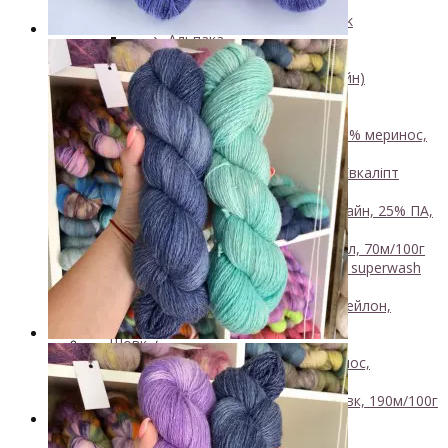
450м/50г
↘ KidSilk, Super Kid Mohair Silk
↘ Альпака
- Мериносова вовна
+
↘ Bliss 350м/100г (екстрафайн)
↘ Mavka, 220м/100г
- Пряжа змішаного складу
+
↘ Charisma, 10% кашемир 90% меринос,
400м/100г
Нова пряжа
↘ Kable Aquarelle, Меринос Евкаліпт
Нейлон, 250м/100г
↘ Like, 75% меринос естрафайн, 25% ПА,
420м/100г
NEW
↘ Nice, 50% Вовна 50% Акрил, 70м/100г
↘ Sock Tender, 80% меринос superwash
20% нейлон
↘ Sock, 75% Меринос 25% Нейлон,
300м/100г
- Шовк
+
↘ Cleo, 50% шовк 50% меринос,
600м/100г
Новинка!
↘ Бурет, 100% буретный шовк, 190м/100г
Бобінна пряжа
+
- Альпака