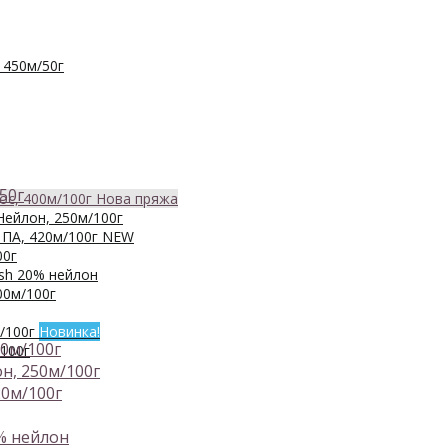
 450м/50г
50г
с, 400м/100г
Нова пряжа
Нейлон, 250м/100г
ПА, 420м/100г
NEW
00г
sh 20% нейлон
0м/100г
/100г
Новинка!
00м/100г
100г
он, 250м/100г
20м/100г
% нейлон