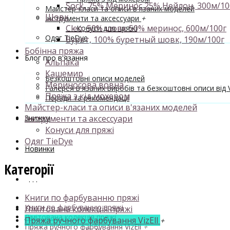
Sock, 75% Меринос 25% Нейлон, 300м/10
Майстер-класи та описи в'язаних моделей
Шовк
Інструменти та аксессуари
+
Cleo, 50% шовк 50% меринос, 600м/100г
- Конуси для пряжі
Одяг TieDye
Бурет, 100% буретный шовк, 190м/100г
Бобінна пряжа
Блог про в'язання
Альпака
Кашемир
Безкоштовні описи моделей
Мериносова вовна
Галерея в'язаних виробів та безкоштовні описи від V
Пряжа з кід мохером
Поради та рекомендації
Майстер-класи та описи в'язаних моделей
Знижки
Інструменти та аксессуари
Конуси для пряжі
Одяг TieDye
Новинки
Категорії
. . .
Книги по фарбуванню пряжі
Книги по фарбуванню пряжі
Лімітована колекція пряжі
Лімітована колекція пряжі
Пряжа ручного фарбування VizEll
+
Пряжа ручного фарбування VizEll
+