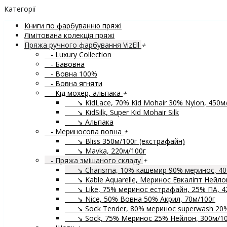
Категорії
Книги по фарбуванню пряжі
Лімітована колекція пряжі
Пряжа ручного фарбування VizEll
+
- Luxury Collection
- Бавовна
- Вовна 100%
- Вовна ягняти
- Кід мохер, альпака
+
↘ KidLace, 70% Kid Mohair 30% Nylon, 450м
↘ KidSilk, Super Kid Mohair Silk
↘ Альпака
- Мериносова вовна
+
↘ Bliss 350м/100г (екстрафайн)
↘ Mavka, 220м/100г
- Пряжа змішаного складу
+
↘ Charisma, 10% кашемир 90% меринос, 40
↘ Kable Aquarelle, Меринос Евкаліпт Нейлон
↘ Like, 75% меринос естрафайн, 25% ПА, 4
↘ Nice, 50% Вовна 50% Акрил, 70м/100г
↘ Sock Tender, 80% меринос superwash 20
↘ Sock, 75% Меринос 25% Нейлон, 300м/10