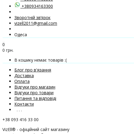
+380934163300
Зворотній зв’язок
vizell2011@gmail.com
Одеса
0
0 грн.
В кошику немає товарів :(
Блог про в'язання
Доставка
Оплата
Відгуки про магазин
Відгуки про товари
Питання та відповіді
Контакти
. . .
+38 093 416 33 00
VizEll® - офіційний сайт магазину