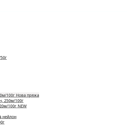
/50г
0м/100г
Нова пряжа
, 250м/100г
20м/100г
NEW
% нейлон
0г