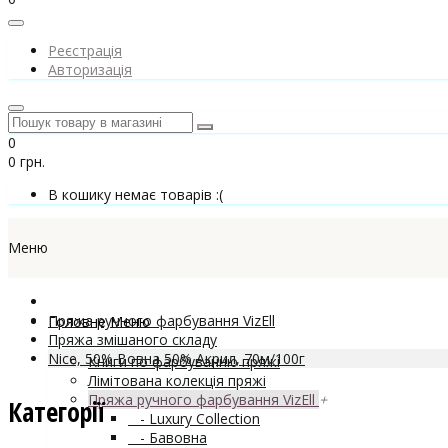
Реєстрація
Авторизація
0
0 грн.
В кошику немає товарів :(
Меню
Пряжа ручного фарбування VizEll
Головне Меню
Пряжа змішаного складу
Nice, 50% Вовна 50% Акрил, 70м/100г
Книги по фарбуванню пряжі
Лімітована колекція пряжі
Пряжа ручного фарбування VizEll
+
Категорії
- Luxury Collection
- Бавовна