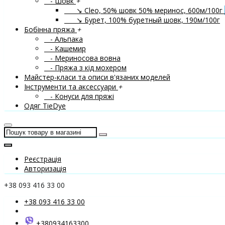
- Шовк
+
↘ Cleo, 50% шовк 50% меринос, 600м/100г
↘ Бурет, 100% буретный шовк, 190м/100г
Бобінна пряжа
+
- Альпака
- Кашемир
- Мериносова вовна
- Пряжа з кід мохером
Майстер-класи та описи в'язаних моделей
Інструменти та аксессуари
+
- Конуси для пряжі
Одяг TieDye
Реєстрація
Авторизація
+38 093 416 33 00
+38 093 416 33 00
+380934163300