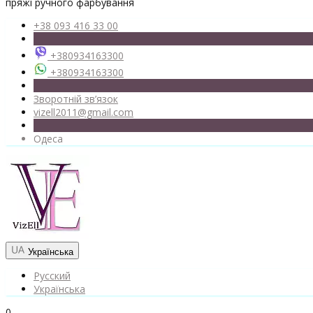
пряжі ручного фарбування
+38 093 416 33 00
+380934163300
+380934163300
Зворотній зв’язок
vizell2011@gmail.com
Одеса
Українська
Русский
Українська
0