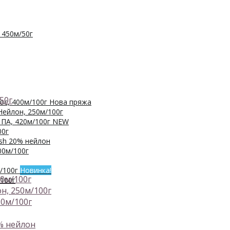
 450м/50г
50г
с, 400м/100г
Нова пряжа
Нейлон, 250м/100г
ПА, 420м/100г
NEW
00г
sh 20% нейлон
0м/100г
/100г
Новинка!
00м/100г
100г
он, 250м/100г
20м/100г
% нейлон