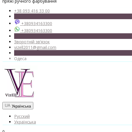
пряжі ручного фарбування
+38 093 416 33 00
+380934163300
+380934163300
Зворотній зв’язок
vizell2011@gmail.com
Одеса
Українська
Русский
Українська
0