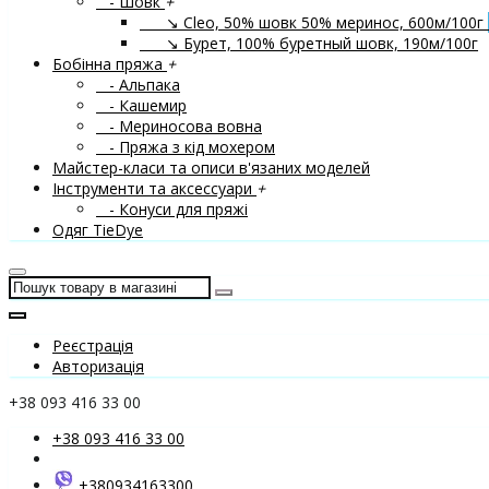
- Шовк
+
↘ Cleo, 50% шовк 50% меринос, 600м/100г
↘ Бурет, 100% буретный шовк, 190м/100г
Бобінна пряжа
+
- Альпака
- Кашемир
- Мериносова вовна
- Пряжа з кід мохером
Майстер-класи та описи в'язаних моделей
Інструменти та аксессуари
+
- Конуси для пряжі
Одяг TieDye
Реєстрація
Авторизація
+38 093 416 33 00
+38 093 416 33 00
+380934163300