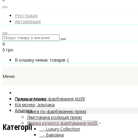
Реєстрація
Авторизація
0
0 грн.
В кошику немає товарів :(
Меню
Пряжа ручного фарбування VizEll
Головне Меню
Кід мохер, альпака
Альпака
Книги по фарбуванню пряжі
Лімітована колекція пряжі
Пряжа ручного фарбування VizEll
+
Категорії
- Luxury Collection
- Бавовна