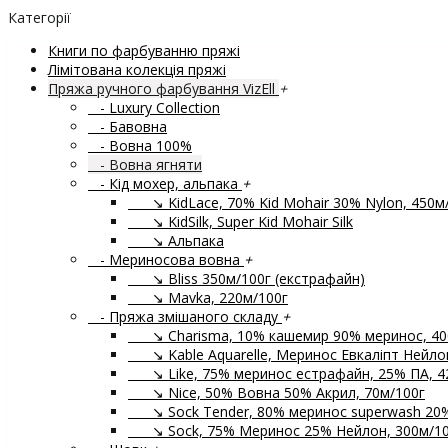
Категорії
Книги по фарбуванню пряжі
Лімітована колекція пряжі
Пряжа ручного фарбування VizEll
+
- Luxury Collection
- Бавовна
- Вовна 100%
- Вовна ягняти
- Кід мохер, альпака
+
↘ KidLace, 70% Kid Mohair 30% Nylon, 450м
↘ KidSilk, Super Kid Mohair Silk
↘ Альпака
- Мериносова вовна
+
↘ Bliss 350м/100г (екстрафайн)
↘ Mavka, 220м/100г
- Пряжа змішаного складу
+
↘ Charisma, 10% кашемир 90% меринос, 40
↘ Kable Aquarelle, Меринос Евкаліпт Нейлон
↘ Like, 75% меринос естрафайн, 25% ПА, 4
↘ Nice, 50% Вовна 50% Акрил, 70м/100г
↘ Sock Tender, 80% меринос superwash 20
↘ Sock, 75% Меринос 25% Нейлон, 300м/10