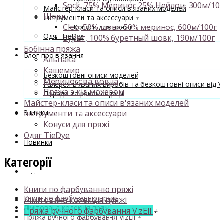
Sock, 75% Меринос 25% Нейлон, 300м/10
Майстер-класи та описи в'язаних моделей
Шовк
Інструменти та аксессуари
+
Cleo, 50% шовк 50% меринос, 600м/100г
- Конуси для пряжі
Одяг TieDye
Бурет, 100% буретный шовк, 190м/100г
Бобінна пряжа
Блог про в'язання
Альпака
Кашемир
Безкоштовні описи моделей
Мериносова вовна
Галерея в'язаних виробів та безкоштовні описи від V
Пряжа з кід мохером
Поради та рекомендації
Майстер-класи та описи в'язаних моделей
Знижки
Інструменти та аксессуари
Конуси для пряжі
Одяг TieDye
Новинки
Категорії
. . .
Книги по фарбуванню пряжі
Книги по фарбуванню пряжі
Лімітована колекція пряжі
Лімітована колекція пряжі
Пряжа ручного фарбування VizEll
+
Пряжа ручного фарбування VizEll
+