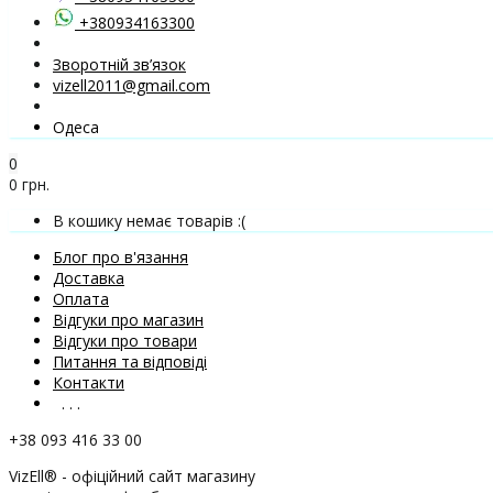
+380934163300
Зворотній зв’язок
vizell2011@gmail.com
Одеса
0
0 грн.
В кошику немає товарів :(
Блог про в'язання
Доставка
Оплата
Відгуки про магазин
Відгуки про товари
Питання та відповіді
Контакти
. . .
+38 093 416 33 00
VizEll® - офіційний сайт магазину