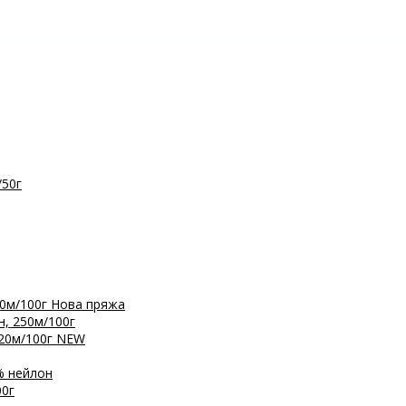
/50г
0м/100г
Нова пряжа
, 250м/100г
20м/100г
NEW
% нейлон
0г