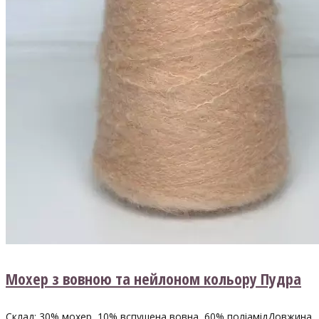
Мохер з вовною та нейлоном кольору Пудра
Склад: 30% мохер, 10% вспушена вовна, 60% поліамідДовжина