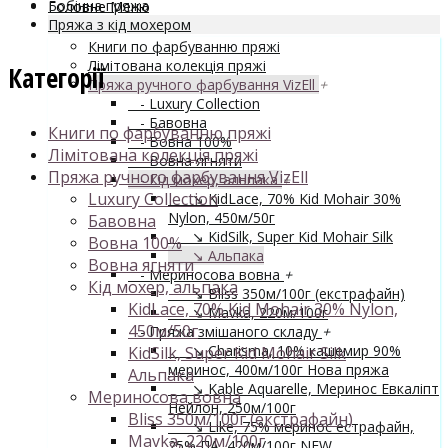
Бобінна пряжа
Головне Меню
Пряжа з кід мохером
Книги по фарбуванню пряжі
Лімітована колекція пряжі
Категорії
Пряжа ручного фарбування VizEll
+
- Luxury Collection
- Бавовна
Книги по фарбуванню пряжі
- Вовна 100%
Лімітована колекція пряжі
- Вовна ягняти
Пряжа ручного фарбування VizEll
- Кід мохер, альпака
+
Luxury Collection
↘ KidLace, 70% Kid Mohair 30%
Nylon, 450м/50г
Бавовна
↘ KidSilk, Super Kid Mohair Silk
Вовна 100%
↘ Альпака
Вовна ягняти
- Мериносова вовна
+
Кід мохер, альпака
↘ Bliss 350м/100г (екстрафайн)
KidLace, 70% Kid Mohair 30% Nylon,
↘ Mavka, 220м/100г
450м/50г
- Пряжа змішаного складу
+
↘ Charisma, 10% кашемир 90%
KidSilk, Super Kid Mohair Silk
меринос, 400м/100г
Нова пряжа
Альпака
↘ Kable Aquarelle, Меринос Евкаліпт
Мериносова вовна
Нейлон, 250м/100г
Bliss 350м/100г (екстрафайн)
↘ Like, 75% меринос естрафайн,
Mavka, 220м/100г
25% ПА, 420м/100г
NEW