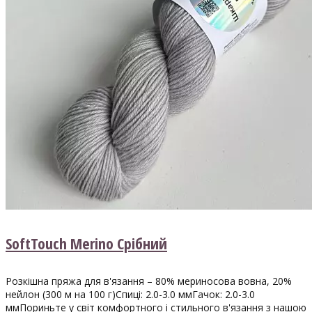
SoftTouch Merino Срібний
Розкішна пряжа для в'язання – 80% мериносова вовна, 20%
нейлон (300 м на 100 г)Спиці: 2.0-3.0 ммГачок: 2.0-3.0
ммПориньте у світ комфортного і стильного в'язання з нашою