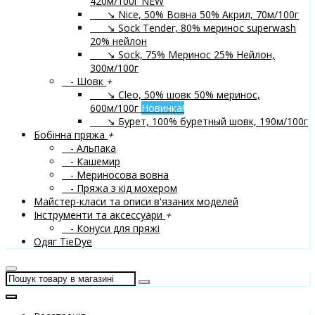
420м/100г
NEW
↘ Nice, 50% Вовна 50% Акрил, 70м/100г
↘ Sock Tender, 80% меринос superwash
20% нейлон
↘ Sock, 75% Меринос 25% Нейлон,
300м/100г
- Шовк
+
↘ Cleo, 50% шовк 50% меринос,
600м/100г
Новинка!
↘ Бурет, 100% буретный шовк, 190м/100г
Бобінна пряжа
+
- Альпака
- Кашемир
- Мериносова вовна
- Пряжа з кід мохером
Майстер-класи та описи в'язаних моделей
Інструменти та аксессуари
+
- Конуси для пряжі
Одяг TieDye