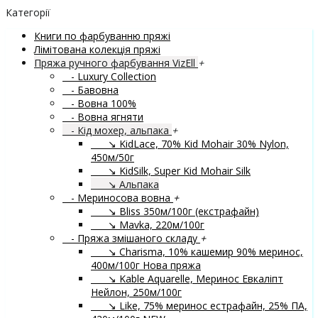
Категорії
Книги по фарбуванню пряжі
Лімітована колекція пряжі
Пряжа ручного фарбування VizEll
+
- Luxury Collection
- Бавовна
- Вовна 100%
- Вовна ягняти
- Кід мохер, альпака
+
↘ KidLace, 70% Kid Mohair 30% Nylon,
450м/50г
↘ KidSilk, Super Kid Mohair Silk
↘ Альпака
- Мериносова вовна
+
↘ Bliss 350м/100г (екстрафайн)
↘ Mavka, 220м/100г
- Пряжа змішаного складу
+
↘ Charisma, 10% кашемир 90% меринос,
400м/100г
Нова пряжа
↘ Kable Aquarelle, Меринос Евкаліпт
Нейлон, 250м/100г
↘ Like, 75% меринос естрафайн, 25% ПА,