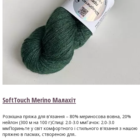
SoftTouch Merino Малахіт
Розкішна пряжа для в'язання – 80% мериносова вовна, 20%
нейлон (300 м на 100 г)Спиці: 2.0-3.0 ммГачок: 2.0-3.0
ммПориньте у світ комфортного і стильного в'язання з нашою
пряжею в пасмах, створеною для..