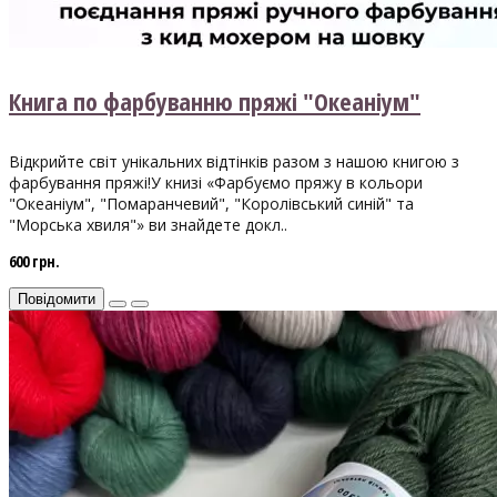
Книга по фарбуванню пряжі "Океаніум"
Відкрийте світ унікальних відтінків разом з нашою книгою з
фарбування пряжі!У книзі «Фарбуємо пряжу в кольори
"Океаніум", "Помаранчевий", "Королівський синій" та
"Морська хвиля"» ви знайдете докл..
600 грн.
Повідомити