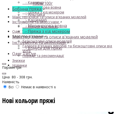
- Кашемир
190м/100г
- Мериносова вовна
Бобінна пряжа
+
- Пряжа з кід мохером
- Альпака
Майстер-класи та описи в'язаних моделей
- Кашемир
Інструменти та аксессуари
+
- Мериносова вовна
- Конуси для пряжі
- Пряжа з кід мохером
Одяг TieDye
Блог про в'язання
+
Майстер-класи та описи в'язаних моделей
Безкоштовні описи моделей
Інструменти та аксессуари
+
Галерея в'язаних виробів та безкоштовні описи від
- Конуси для пряжі
VizEll
Одяг TieDye
Поради та рекомендації
Знижки
Новинки
Параметри
Ціна
80
-
308
грн.
Наявність
Всі
Немає в наявності
8
Нові кольори пряжі