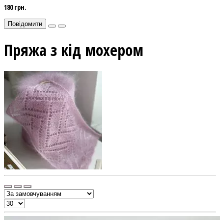
180 грн.
Повідомити
Пряжа з кід мохером