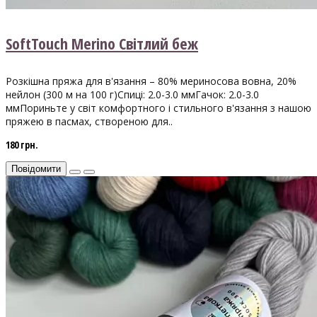
SoftTouch Merino Світлий беж
Розкішна пряжа для в'язання – 80% мериносова вовна, 20%
нейлон (300 м на 100 г)Спиці: 2.0-3.0 ммГачок: 2.0-3.0
ммПориньте у світ комфортного і стильного в'язання з нашою
пряжею в пасмах, створеною для..
180 грн.
Повідомити