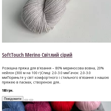
SoftTouch Merino Світлий сірий
Розкішна пряжа для в'язання – 80% мериносова вовна, 20%
нейлон (300 м на 100 г)Спиці: 2.0-3.0 ммГачок: 2.0-3.0
ммПориньте у світ комфортного і стильного в'язання з нашою
пряжею в пасмах, створеною для..
180 грн.
Повідомити