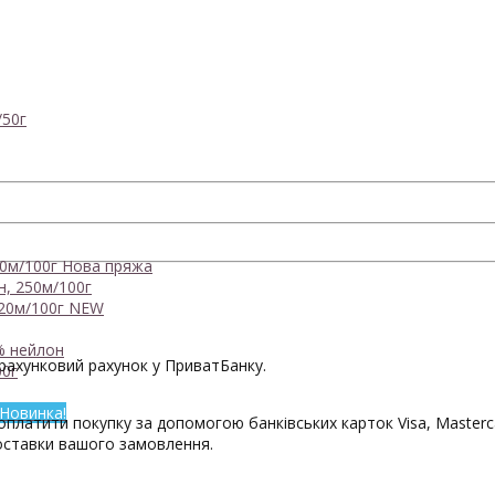
/50г
0м/100г
Нова пряжа
, 250м/100г
20м/100г
NEW
% нейлон
рахунковий рахунок у ПриватБанку.
0г
Новинка!
латити покупку за допомогою банківських карток Visa, Mastercard
оставки вашого замовлення.