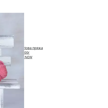
 450м/50г
с, 400м/100г
Нова пряжа
Нейлон, 250м/100г
ПА, 420м/100г
NEW
00г
sh 20% нейлон
0м/100г
/100г
Новинка!
100г