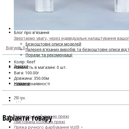
Майстер-класи та описи в'язаних моделей
Інструменти та аксессуари
+
- Конуси для пряжі
Одяг TieDye
Блог про в'язання
Звертаємо увагу, через індивідуальні налаштування вашог
Безкоштовні описи моделей
Відгуків: 0
|
Галерея в'язаних виробів та безкоштовні описи від V
Поради та рекомендації
Колір: Reef
Знижки
Наявність в магазині: 0 шт.
Вага: 100.00г
Довжина: 350.00м
Новинки
Немає в наявності
290 грн.
. . .
Варіанти товару
Книги по фарбуванню пряжі
Лімітована колекція пряжі
Пряжа ручного фарбування VizEll
+