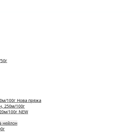
/50г
0м/100г
Нова пряжа
, 250м/100г
20м/100г
NEW
% нейлон
0г