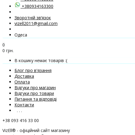
+380934163300
Зворотній зв’язок
vizell2011@gmail.com
Одеса
0
0 грн.
В кошику немає товарів :(
Блог про в'язання
Доставка
Оплата
Відгуки про магазин
Відгуки про товари
Питання та відповіді
Контакти
. . .
+38 093 416 33 00
VizEll® - офіційний сайт магазину