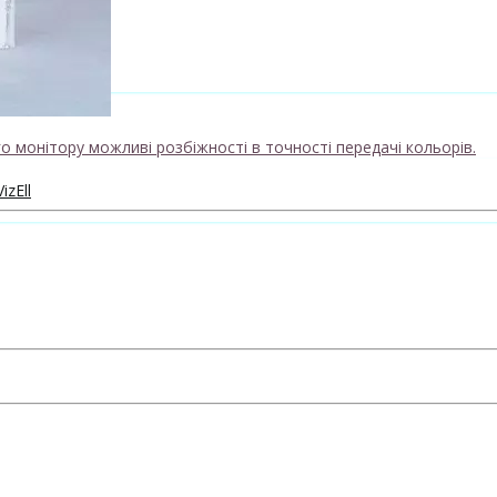
о монітору можливі розбіжності в точності передачі кольорів.
izEll