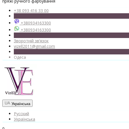
пряжі ручного фарбування
+38 093 416 33 00
+380934163300
+380934163300
Зворотній зв’язок
vizell2011@gmail.com
Одеса
Українська
Русский
Українська
0