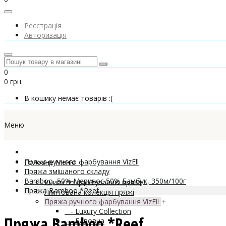
Реєстрація
Авторизація
0
0 грн.
В кошику немає товарів :(
Меню
Пряжа ручного фарбування VizEll
Головне Меню
Пряжа змішаного складу
Bamboo, 50% Меринос 50% Бамбук, 350м/100г
Книги по фарбуванню пряжі
Пряжа Bamboo *Reef
Лімітована колекція пряжі
Пряжа ручного фарбування VizEll
+
- Luxury Collection
Пряжа Bamboo *Reef
- Бавовна