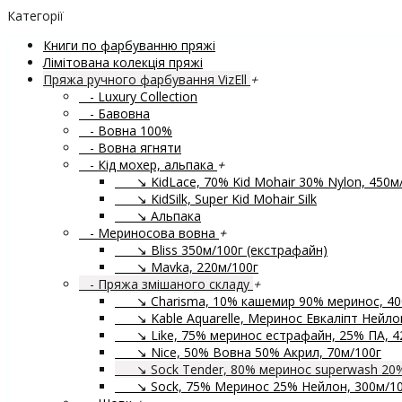
Категорії
Книги по фарбуванню пряжі
Лімітована колекція пряжі
Пряжа ручного фарбування VizEll
+
- Luxury Collection
- Бавовна
- Вовна 100%
- Вовна ягняти
- Кід мохер, альпака
+
↘ KidLace, 70% Kid Mohair 30% Nylon, 450м
↘ KidSilk, Super Kid Mohair Silk
↘ Альпака
- Мериносова вовна
+
↘ Bliss 350м/100г (екстрафайн)
↘ Mavka, 220м/100г
- Пряжа змішаного складу
+
↘ Charisma, 10% кашемир 90% меринос, 40
↘ Kable Aquarelle, Меринос Евкаліпт Нейлон
↘ Like, 75% меринос естрафайн, 25% ПА, 4
↘ Nice, 50% Вовна 50% Акрил, 70м/100г
↘ Sock Tender, 80% меринос superwash 20
↘ Sock, 75% Меринос 25% Нейлон, 300м/10