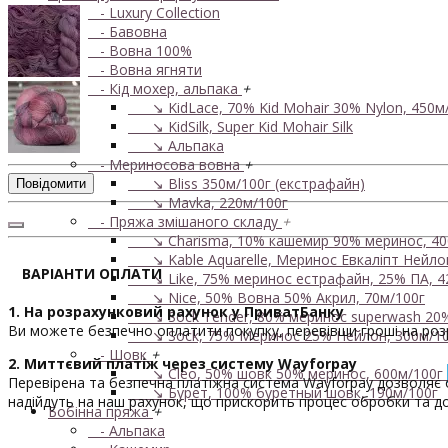
- Luxury Collection
- Бавовна
- Вовна 100%
- Вовна ягняти
- Кід мохер, альпака
+
↘ KidLace, 70% Kid Mohair 30% Nylon, 450м
↘ KidSilk, Super Kid Mohair Silk
↘ Альпака
- Мериносова вовна
+
↘ Bliss 350м/100г (екстрафайн)
Повідомити
↘ Mavka, 220м/100г
- Пряжа змішаного складу
+
↘ Charisma, 10% кашемир 90% меринос, 40
↘ Kable Aquarelle, Меринос Евкаліпт Нейлон
ВАРІАНТИ ОПЛАТИ
↘ Like, 75% меринос естрафайн, 25% ПА, 4
↘ Nice, 50% Вовна 50% Акрил, 70м/100г
1. На розрахунковий рахунок у ПриватБанку
↘ Sock Tender, 80% меринос superwash 20
Ви можете безпечно оплатити покупку, перевівши гроші на роз
↘ Sock, 75% Меринос 25% Нейлон, 300м/10
- Шовк
+
2. Миттєвий платіж через систему Wayforpay
↘ Cleo, 50% шовк 50% меринос, 600м/100г
Перевірена та безпечна платіжна система Wayforpay дозволяє оп
↘ Бурет, 100% буретный шовк, 190м/100г
надійдуть на наш рахунок, що прискорить процес обробки та д
Бобінна пряжа
+
- Альпака