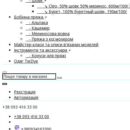
- Шовк
+
↘ Cleo, 50% шовк 50% меринос, 600м/100г
↘ Бурет, 100% буретный шовк, 190м/100г
Бобінна пряжа
+
- Альпака
- Кашемир
- Мериносова вовна
- Пряжа з кід мохером
Майстер-класи та описи в'язаних моделей
Інструменти та аксессуари
+
- Конуси для пряжі
Одяг TieDye
Реєстрація
Авторизація
+38 093 416 33 00
+38 093 416 33 00
+380934163300