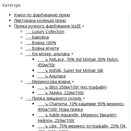
Категорії
Книги по фарбуванню пряжі
Лімітована колекція пряжі
Пряжа ручного фарбування VizEll
+
- Luxury Collection
- Бавовна
- Вовна 100%
- Вовна ягняти
- Кід мохер, альпака
+
↘ KidLace, 70% Kid Mohair 30% Nylon,
450м/50г
↘ KidSilk, Super Kid Mohair Silk
↘ Альпака
- Мериносова вовна
+
↘ Bliss 350м/100г (екстрафайн)
↘ Mavka, 220м/100г
- Пряжа змішаного складу
+
↘ Charisma, 10% кашемир 90% меринос,
400м/100г
Нова пряжа
↘ Kable Aquarelle, Меринос Евкаліпт
Нейлон, 250м/100г
↘ Like, 75% меринос естрафайн, 25% ПА,