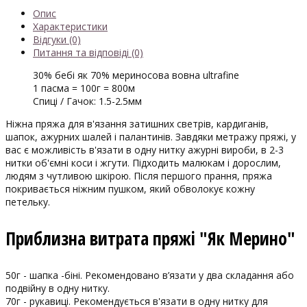
Опис
Характеристики
Відгуки (0)
Питання та відповіді (0)
30% бебі як 70% мериносова вовна ultrafine
1 пасма = 100г = 800м
Спиці / Гачок: 1.5-2.5мм
Ніжна пряжа для в'язання затишних светрів, кардиганів,
шапок, ажурних шалей і палантинів. Завдяки метражу пряжі, у
вас є можливість в'язати в одну нитку ажурні вироби, в 2-3
нитки об'ємні коси і жгути. Підходить малюкам і дорослим,
людям з чутливою шкірою. Після першого прання, пряжа
покривається ніжним пушком, який обволокує кожну
петельку.
Приблизна витрата пряжі "Як Мерино"
50г - шапка -біні. Рекомендовано в’язати у два складання або
подвійну в одну нитку.
70г - рукавиці. Рекомендується в'язати в одну нитку для