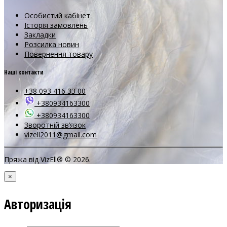
Особистий кабінет
Історія замовлень
Закладки
Розсилка новин
Повернення товару
Наші контакти
+38 093 416 33 00
+380934163300
+380934163300
Зворотній зв’язок
vizell2011@gmail.com
Пряжа від VizEll® © 2026.
×
Авторизація