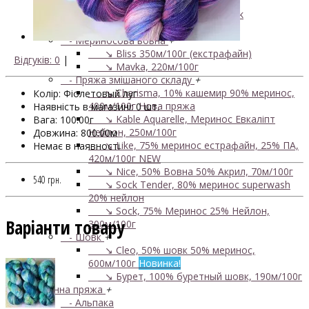
450м/50г
↘ KidSilk, Super Kid Mohair Silk
↘ Альпака
- Мериносова вовна
+
↘ Bliss 350м/100г (екстрафайн)
Відгуків: 0
|
↘ Mavka, 220м/100г
- Пряжа змішаного складу
+
↘ Charisma, 10% кашемир 90% меринос,
Колір: Фіолетовый луг
400м/100г
Нова пряжа
Наявність в магазині: 0 шт.
↘ Kable Aquarelle, Меринос Евкаліпт
Вага: 100.00г
Нейлон, 250м/100г
Довжина: 800.00м
↘ Like, 75% меринос естрафайн, 25% ПА,
Немає в наявності
420м/100г
NEW
↘ Nice, 50% Вовна 50% Акрил, 70м/100г
540 грн.
↘ Sock Tender, 80% меринос superwash
20% нейлон
↘ Sock, 75% Меринос 25% Нейлон,
Варіанти товару
300м/100г
- Шовк
+
↘ Cleo, 50% шовк 50% меринос,
600м/100г
Новинка!
↘ Бурет, 100% буретный шовк, 190м/100г
Бобінна пряжа
+
- Альпака