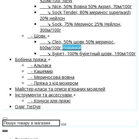
420м/100г
NEW
↘ Nice, 50% Вовна 50% Акрил, 70м/100г
↘ Sock Tender, 80% меринос superwash
20% нейлон
↘ Sock, 75% Меринос 25% Нейлон,
300м/100г
- Шовк
+
↘ Cleo, 50% шовк 50% меринос,
600м/100г
Новинка!
↘ Бурет, 100% буретный шовк, 190м/100г
Бобінна пряжа
+
- Альпака
- Кашемир
- Мериносова вовна
- Пряжа з кід мохером
Майстер-класи та описи в'язаних моделей
Інструменти та аксессуари
+
- Конуси для пряжі
Одяг TieDye