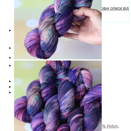
Безкоштовні описи моделей
Галерея в'язаних виробів та безкоштовні описи від
VizEll
Поради та рекомендації
Знижки
Новинки
. . .
Книги по фарбуванню пряжі
Лімітована колекція пряжі
Пряжа ручного фарбування VizEll
+
- Luxury Collection
- Бавовна
- Вовна 100%
- Вовна ягняти
- Кід мохер, альпака
+
↘ KidLace, 70% Kid Mohair 30% Nylon,