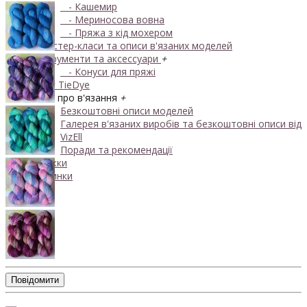
- Кашемир
- Мериносова вовна
- Пряжа з кід мохером
Майстер-класи та описи в'язаних моделей
Інструменти та аксессуари
+
- Конуси для пряжі
Одяг TieDye
Блог про в'язання
+
Безкоштовні описи моделей
Галерея в'язаних виробів та безкоштовні описи від
VizEll
Поради та рекомендації
Знижки
Новинки
Повідомити