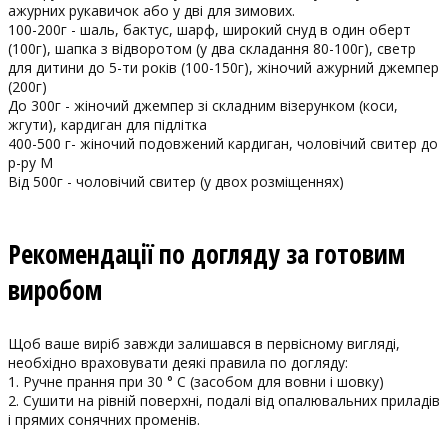
ажурних рукавичок або у дві для зимових.
100-200г - шаль, бактус, шарф, широкий снуд в один оберт
(100г), шапка з відворотом (у два складання 80-100г), светр
для дитини до 5-ти років (100-150г), жіночий ажурний джемпер
(200г)
До 300г - жіночий джемпер зі складним візерунком (коси,
жгути), кардиган для підлітка
400-500 г- жіночий подовжений кардиган, чоловічий свитер до
р-ру M
Від 500г - чоловічий свитер (у двох розміщеннях)
Рекомендації по догляду за готовим
виробом
Щоб ваше виріб завжди залишався в первісному вигляді,
необхідно враховувати деякі правила по догляду:
1. Ручне прання при 30 ° С (засобом для вовни і шовку)
2. Сушити на рівній поверхні, подалі від опалювальних приладів
і прямих сонячних променів.