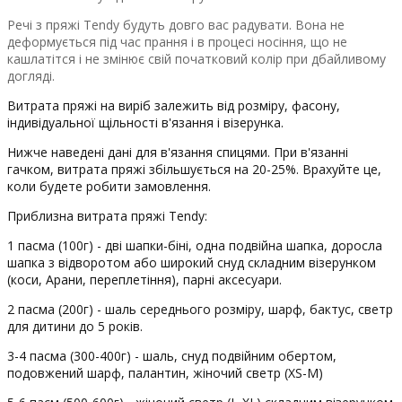
Речі з пряжі Tendy будуть довго вас радувати. Вона не
деформується під час прання і в процесі носіння, що не
кашлатітся і не змінює свій початковий колір при дбайливому
догляді.
Витрата пряжі на виріб залежить від розміру, фасону,
індивідуальної щільності в'язання і візерунка.
Нижче наведені дані для в'язання спицями. При в'язанні
гачком, витрата пряжі збільшується на 20-25%. Врахуйте це,
коли будете робити замовлення.
Приблизна витрата пряжі Tendy:
1 пасма (100г) - дві шапки-біні, одна подвійна шапка, доросла
шапка з відворотом або широкий снуд складним візерунком
(коси, Арани, переплетіння), парні аксесуари.
2 пасма (200г) - шаль середнього розміру, шарф, бактус, светр
для дитини до 5 років.
3-4 пасма (300-400г) - шаль, снуд подвійним обертом,
подовжений шарф, палантин, жіночий светр (XS-M)