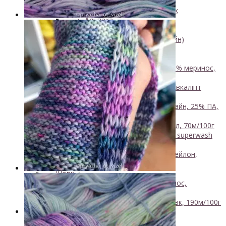
450м/50г
↘ KidSilk, Super Kid Mohair Silk
↘ Альпака
- Мериносова вовна
+
↘ Bliss 350м/100г (екстрафайн)
↘ Mavka, 220м/100г
- Пряжа змішаного складу
+
↘ Charisma, 10% кашемир 90% меринос,
400м/100г
Нова пряжа
↘ Kable Aquarelle, Меринос Евкаліпт
Нейлон, 250м/100г
↘ Like, 75% меринос естрафайн, 25% ПА,
420м/100г
NEW
↘ Nice, 50% Вовна 50% Акрил, 70м/100г
↘ Sock Tender, 80% меринос superwash
20% нейлон
↘ Sock, 75% Меринос 25% Нейлон,
300м/100г
- Шовк
+
↘ Cleo, 50% шовк 50% меринос,
600м/100г
Новинка!
↘ Бурет, 100% буретный шовк, 190м/100г
Бобінна пряжа
+
- Альпака