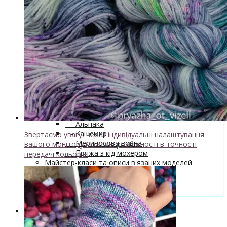
↘ Nice, 50% Вовна 50% Акрил,
70м/100г
↘ Sock Tender, 80% меринос
superwash 20% нейлон
↘ Sock, 75% Меринос 25% Нейлон,
300м/100г
- Шовк
+
↘ Cleo, 50% шовк 50% меринос,
600м/100г
Новинка!
↘ Бурет, 100% буретный шовк,
190м/100г
Бобінна пряжа
+
- Альпака
- Кашемир
Звертаємо увагу, через індивідуальні налаштування
- Мериносова вовна
вашого монітору можливі розбіжності в точності
- Пряжа з кід мохером
передачі кольорів.
Майстер-класи та описи в'язаних моделей
Інструменти та аксессуари
+
- Конуси для пряжі
Одяг TieDye
Блог про в'язання