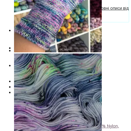
Безкоштовні описи моделей
Галерея в'язаних виробів та безкоштовні описи від
VizEll
Поради та рекомендації
Знижки
Новинки
. . .
Книги по фарбуванню пряжі
Лімітована колекція пряжі
Пряжа ручного фарбування VizEll
+
- Luxury Collection
- Бавовна
- Вовна 100%
- Вовна ягняти
- Кід мохер, альпака
+
↘ KidLace, 70% Kid Mohair 30% Nylon,