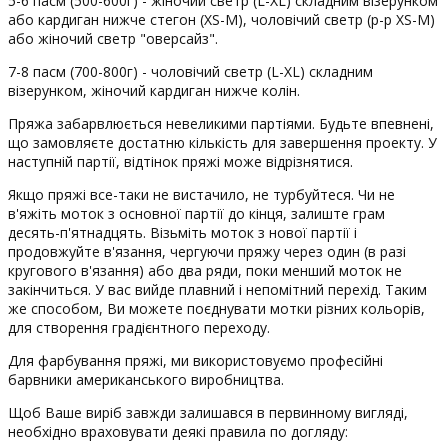
5-6 пасм (500-600г) - жіночий светр (L-XL) складним візерунком
або кардиган нижче стегон (XS-M), чоловічий светр (р-р XS-M)
або жіночий светр "оверсайз".
7-8 пасм (700-800г) - чоловічий светр (L-XL) складним
візерунком, жіночий кардиган нижче колін.
Пряжа забарвлюється невеликими партіями. Будьте впевнені,
що замовляєте достатню кількість для завершення проекту. У
наступній партії, відтінок пряжі може відрізнятися.
Якщо пряжі все-таки не вистачило, не турбуйтеся. Чи не
в'яжіть моток з основної партії до кінця, залиште грам
десять-п'ятнадцять. Візьміть моток з нової партії і
продовжуйте в'язання, чергуючи пряжу через один (в разі
кругового в'язання) або два ряди, поки менший моток не
закінчиться. У вас вийде плавний і непомітний перехід. Таким
же способом, Ви можете поєднувати мотки різних кольорів,
для створення градієнтного переходу.
Для фарбування пряжі, ми використовуємо професійні
барвники американського виробництва.
Щоб Ваше виріб завжди залишався в первинному вигляді,
необхідно враховувати деякі правила по догляду: