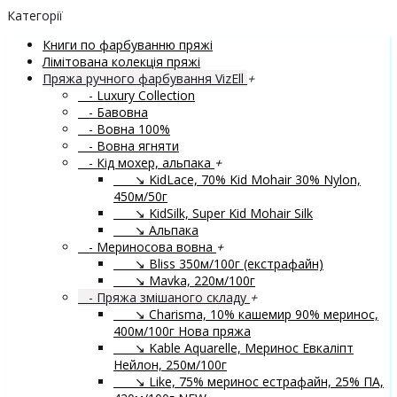
Категорії
Книги по фарбуванню пряжі
Лімітована колекція пряжі
Пряжа ручного фарбування VizEll
+
- Luxury Collection
- Бавовна
- Вовна 100%
- Вовна ягняти
- Кід мохер, альпака
+
↘ KidLace, 70% Kid Mohair 30% Nylon,
450м/50г
↘ KidSilk, Super Kid Mohair Silk
↘ Альпака
- Мериносова вовна
+
↘ Bliss 350м/100г (екстрафайн)
↘ Mavka, 220м/100г
- Пряжа змішаного складу
+
↘ Charisma, 10% кашемир 90% меринос,
400м/100г
Нова пряжа
↘ Kable Aquarelle, Меринос Евкаліпт
Нейлон, 250м/100г
↘ Like, 75% меринос естрафайн, 25% ПА,