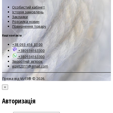
Особистий кабінет
Історія замовлень
Закладки
Розсилка новин
Повернення товару
Наші контакти
+38 093 416 33 00
+380934163300
+380934163300
Зворотній зв’язок
vizell2011@gmail.com
Пряжа від VizEll® © 2026.
×
Авторизація