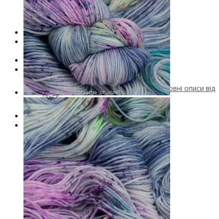
- Кашемир
- Мериносова вовна
- Пряжа з кід мохером
Майстер-класи та описи в'язаних моделей
Інструменти та аксессуари
+
- Конуси для пряжі
Одяг TieDye
Блог про в'язання
+
Безкоштовні описи моделей
Галерея в'язаних виробів та безкоштовні описи від
VizEll
Поради та рекомендації
Знижки
Новинки