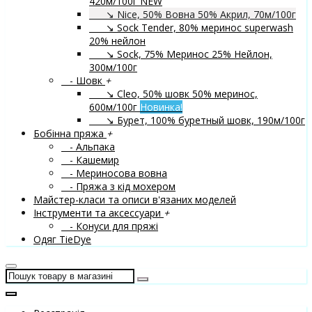
420м/100г
NEW
↘ Nice, 50% Вовна 50% Акрил, 70м/100г
↘ Sock Tender, 80% меринос superwash
20% нейлон
↘ Sock, 75% Меринос 25% Нейлон,
300м/100г
- Шовк
+
↘ Cleo, 50% шовк 50% меринос,
600м/100г
Новинка!
↘ Бурет, 100% буретный шовк, 190м/100г
Бобінна пряжа
+
- Альпака
- Кашемир
- Мериносова вовна
- Пряжа з кід мохером
Майстер-класи та описи в'язаних моделей
Інструменти та аксессуари
+
- Конуси для пряжі
Одяг TieDye