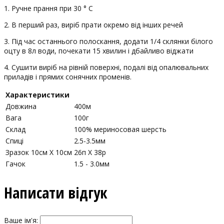
1. Ручне прання при 30 ° С
2. В перший раз, виріб прати окремо від інших речей
3. Під час останнього полоскання, додати 1/4 склянки білого
оцту в 8л води, почекати 15 хвилин і дбайливо віджати
4. Сушити виріб на рівній поверхні, подалі від опалювальних
приладів і прямих сонячних променів.
Характеристики
Довжина
400м
Вага
100г
Склад
100% мериносовая шерсть
Спиці
2.5-3.5мм
Зразок 10см Х 10см
26п X 38р
Гачок
1.5 - 3.0мм
Написати відгук
Ваше ім'я: