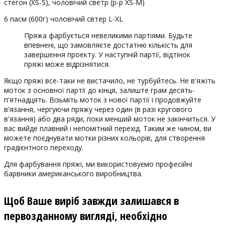
стегон (XS-S), чоловічий светр (р-р XS-M)
6 пасм (600г) чоловічий свтер L-XL
Пряжа фарбується невеликими партіями. Будьте
впевнені, що замовляєте достатню кількість для
завершення проекту. У наступній партії, відтінок
пряжі може відрізнятися.
Якщо пряжі все-таки не вистачило, не турбуйтесь. Не в'яжіть
моток з основної партії до кінця, залиште грам десять-
п'ятнадцять. Візьміть моток з нової партії і продовжуйте
в'язання, чергуючи пряжу через один (в разі кругового
в'язання) або два ряди, поки менший моток не закінчиться. У
вас вийде плавний і непомітний перехід. Таким же чином, ви
можете поєднувати мотки різних кольорів, для створення
градієнтного переходу.
Для фарбування пряжі, ми використовуємо професійні
барвники американського виробництва.
Щоб Ваше виріб завжди залишався в
первозданному вигляді, необхідно