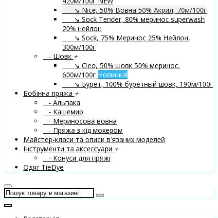
420м/100г
NEW
↘ Nice, 50% Вовна 50% Акрил, 70м/100г
↘ Sock Tender, 80% меринос superwash
20% нейлон
↘ Sock, 75% Меринос 25% Нейлон,
300м/100г
- Шовк
+
↘ Cleo, 50% шовк 50% меринос,
600м/100г
Новинка!
↘ Бурет, 100% буретный шовк, 190м/100г
Бобінна пряжа
+
- Альпака
- Кашемир
- Мериносова вовна
- Пряжа з кід мохером
Майстер-класи та описи в'язаних моделей
Інструменти та аксессуари
+
- Конуси для пряжі
Одяг TieDye