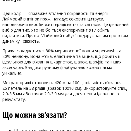
Цей колір — справжнє втілення яскравості та енергії.
Лаймовий відтінок пряжі нагадує соковиті цитруси,
наповнюючи вироби життєрадісністю та світлом. Це ідеальний
вибір для тих, хто не боїться експериментів і любить
виділятися. Пряжа "Лаймовий вибух" подарує вашим проєктам
динаміку і свіжість.
Пряжа складається з 80% мериносової вовни superwash та
20% нейлону. Вона м’яка, еластична та міцна, що робить її
ідеальною для в’язання шкарпеток, шапок, шарфів та інших
аксесуарів. Завдяки ручному фарбуванню кожна пасма
унікальна.
Метраж пряжі становить 420 м на 100 г, щільність в’язання —
26 петель на 38 рядів (зразок 10х10 см). Використовуйте спиці
2.0-3.5 мм або гачок 2.0-3.0 мм для досягнення ідеального
результату.
Що можна зв’язати?
Шапки та шарфи з яскравим акцентом, що