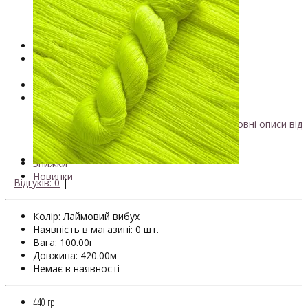
- Кашемир
- Мериносова вовна
- Пряжа з кід мохером
Майстер-класи та описи в'язаних моделей
Інструменти та аксессуари
+
- Конуси для пряжі
Одяг TieDye
Блог про в'язання
+
Безкоштовні описи моделей
Галерея в'язаних виробів та безкоштовні описи від
VizEll
Поради та рекомендації
Знижки
Новинки
Відгуків: 0
|
Колір: Лаймовий вибух
Наявність в магазині: 0 шт.
Вага: 100.00г
Довжина: 420.00м
Немає в наявності
440 грн.