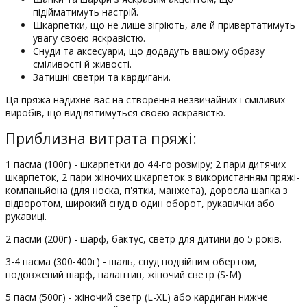
підійматимуть настрій.
Шкарпетки, що не лише зігріють, але й привертатимуть
увагу своєю яскравістю.
Снуди та аксесуари, що додадуть вашому образу
сміливості й живості.
Затишні светри та кардигани.
Ця пряжа надихне вас на створення незвичайних і сміливих
виробів, що виділятимуться своєю яскравістю.
Приблизна витрата пряжі:
1 пасма (100г) - шкарпетки до 44-го розміру; 2 пари дитячих
шкарпеток, 2 пари жіночих шкарпеток з використанням пряжі-
компаньйона (для носка, п'ятки, манжета), доросла шапка з
відворотом, широкий снуд в один оборот, рукавички або
рукавиці.
2 пасми (200г) - шарф, бактус, светр для дитини до 5 років.
3-4 пасма (300-400г) - шаль, снуд подвійним обертом,
подовжений шарф, палантин, жіночий светр (S-М)
5 пасм (500г) - жіночий светр (L-XL) або кардиган нижче