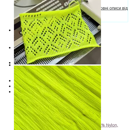
Безкоштовні описи моделей
Галерея в'язаних виробів та безкоштовні описи від
VizEll
Поради та рекомендації
Знижки
Новинки
. . .
Книги по фарбуванню пряжі
Лімітована колекція пряжі
Пряжа ручного фарбування VizEll
+
- Luxury Collection
- Бавовна
- Вовна 100%
- Вовна ягняти
- Кід мохер, альпака
+
↘ KidLace, 70% Kid Mohair 30% Nylon,