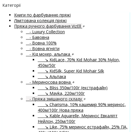
Категорії
Книги по фарбуванню пряжі
Лімітована колекція пряжі
Пряжа ручного фарбування VizEll
+
- Luxury Collection
- Бавовна
- Вовна 100%
- Вовна ягняти
- Кід мохер, альпака
+
↘ KidLace, 70% Kid Mohair 30% Nylon,
450м/50г
↘ KidSilk, Super Kid Mohair Silk
↘ Альпака
- Мериносова вовна
+
↘ Bliss 350м/100г (екстрафайн)
↘ Mavka, 220м/100г
- Пряжа змішаного складу
+
↘ Charisma, 10% кашемир 90% меринос,
400м/100г
Нова пряжа
↘ Kable Aquarelle, Меринос Евкаліпт
Нейлон, 250м/100г
↘ Like, 75% меринос естрафайн, 25% ПА,