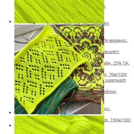
450м/50г
↘ KidSilk, Super Kid Mohair Silk
↘ Альпака
- Мериносова вовна
+
↘ Bliss 350м/100г (екстрафайн)
↘ Mavka, 220м/100г
- Пряжа змішаного складу
+
↘ Charisma, 10% кашемир 90% меринос,
400м/100г
Нова пряжа
↘ Kable Aquarelle, Меринос Евкаліпт
Нейлон, 250м/100г
↘ Like, 75% меринос естрафайн, 25% ПА,
420м/100г
NEW
↘ Nice, 50% Вовна 50% Акрил, 70м/100г
↘ Sock Tender, 80% меринос superwash
20% нейлон
↘ Sock, 75% Меринос 25% Нейлон,
300м/100г
- Шовк
+
↘ Cleo, 50% шовк 50% меринос,
600м/100г
Новинка!
↘ Бурет, 100% буретный шовк, 190м/100г
Бобінна пряжа
+
- Альпака