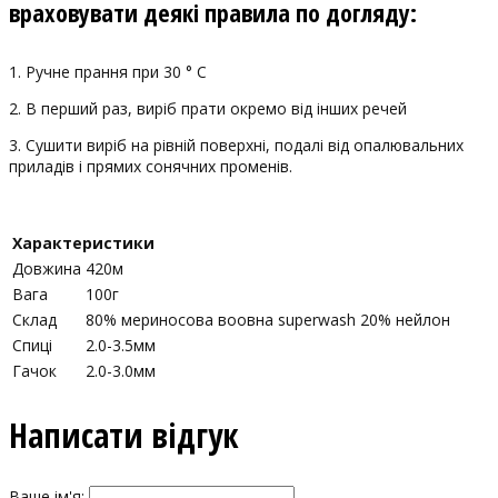
враховувати деякі правила по догляду:
1. Ручне прання при 30 ° С
2. В перший раз, виріб прати окремо від інших речей
3. Сушити виріб на рівній поверхні, подалі від опалювальних
приладів і прямих сонячних променів.
Характеристики
Довжина
420м
Вага
100г
Склад
80% мериносова воовна superwash 20% нейлон
Спиці
2.0-3.5мм
Гачок
2.0-3.0мм
Написати відгук
Ваше ім'я: