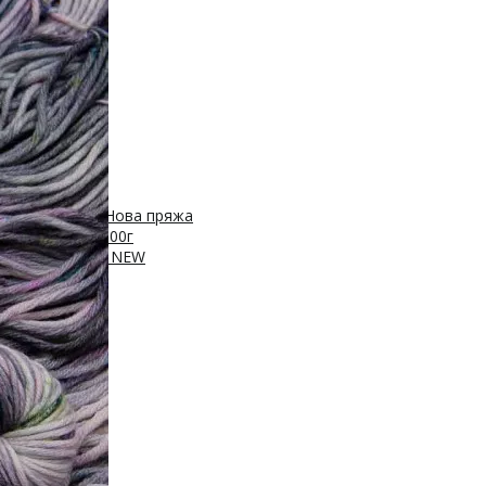
 450м/50г
с, 400м/100г
Нова пряжа
Нейлон, 250м/100г
ПА, 420м/100г
NEW
00г
sh 20% нейлон
0м/100г
/100г
Новинка!
100г