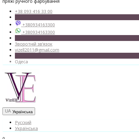
пряжі ручного фарбування
+38 093 416 33 00
+380934163300
+380934163300
Зворотній зв’язок
vizell2011@gmail.com
Одеса
Українська
Русский
Українська
0