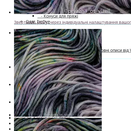
Майстер-класи та описи в'язаних моделей
Інструменти та аксессуари
+
- Конуси для пряжі
Одяг TieDye
Звертаємо увагу, через індивідуальні налаштування вашог
Блог про в'язання
Безкоштовні описи моделей
Галерея в'язаних виробів та безкоштовні описи від V
Поради та рекомендації
Знижки
Новинки
. . .
Книги по фарбуванню пряжі
Лімітована колекція пряжі
Пряжа ручного фарбування VizEll
+