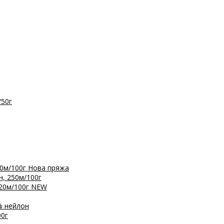
/50г
0м/100г
Нова пряжа
, 250м/100г
20м/100г
NEW
% нейлон
0г