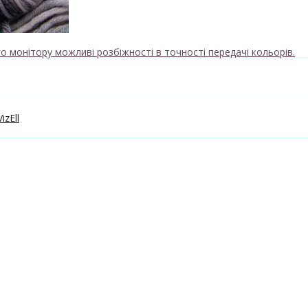
о монітору можливі розбіжності в точності передачі кольорів.
izEll