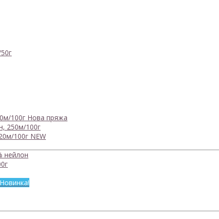
/50г
0м/100г
Нова пряжа
, 250м/100г
20м/100г
NEW
% нейлон
0г
Новинка!