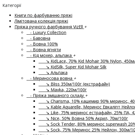
Категорії
Книги по фарбуванню пряжі
Лімітована колекція пряжі
Пряжа ручного фарбування VizEll
+
- Luxury Collection
- Бавовна
- Вовна 100%
- Вовна ягняти
- Кід мохер, альпака
+
↘ KidLace, 70% Kid Mohair 30% Nylon, 450м
↘ KidSilk, Super Kid Mohair Silk
↘ Альпака
- Мериносова вовна
+
↘ Bliss 350м/100г (екстрафайн)
↘ Mavka, 220м/100г
- Пряжа змішаного складу
+
↘ Charisma, 10% кашемир 90% меринос, 40
↘ Kable Aquarelle, Меринос Евкаліпт Нейлон
↘ Like, 75% меринос естрафайн, 25% ПА, 4
↘ Nice, 50% Вовна 50% Акрил, 70м/100г
↘ Sock Tender, 80% меринос superwash 20
↘ Sock, 75% Меринос 25% Нейлон, 300м/10