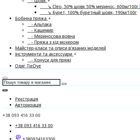
- Шовк
+
↘ Cleo, 50% шовк 50% меринос, 600м/100г
↘ Бурет, 100% буретный шовк, 190м/100г
Бобінна пряжа
+
- Альпака
- Кашемир
- Мериносова вовна
- Пряжа з кід мохером
Майстер-класи та описи в'язаних моделей
Інструменти та аксессуари
+
- Конуси для пряжі
Одяг TieDye
Реєстрація
Авторизація
+38 093 416 33 00
+38 093 416 33 00
+380934163300