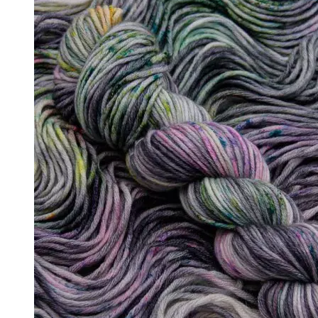
- Вовна 100%
- Вовна ягняти
- Кід мохер, альпака
+
↘ KidLace, 70% Kid Mohair 30% Nylon,
↘ KidSilk, Super Kid Mohair Silk
↘ Альпака
- Мериносова вовна
+
↘ Bliss 350м/100г (екстрафайн)
↘ Mavka, 220м/100г
- Пряжа змішаного складу
+
↘ Charisma, 10% кашемир 90% мерино
↘ Kable Aquarelle, Меринос Евкаліпт 
↘ Like, 75% меринос естрафайн, 25% 
↘ Nice, 50% Вовна 50% Акрил, 70м/1
↘ Sock Tender, 80% меринос superwa
↘ Sock, 75% Меринос 25% Нейлон, 30
- Шовк
+
↘ Cleo, 50% шовк 50% меринос, 600м
↘ Бурет, 100% буретный шовк, 190м/
Бобінна пряжа
+
- Альпака
- Кашемир
- Мериносова вовна
- Пряжа з кід мохером