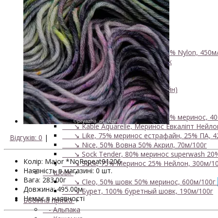
- Luxury Collection
- Бавовна
- Вовна 100%
- Вовна ягняти
- Кід мохер, альпака
+
↘ KidLace, 70% Kid Mohair 30% Nylon, 450м
↘ KidSilk, Super Kid Mohair Silk
↘ Альпака
- Мериносова вовна
+
↘ Bliss 350м/100г (екстрафайн)
↘ Mavka, 220м/100г
- Пряжа змішаного складу
+
↘ Charisma, 10% кашемир 90% меринос, 40
↘ Kable Aquarelle, Меринос Евкаліпт Нейлон
↘ Like, 75% меринос естрафайн, 25% ПА, 4
Відгуків: 0
|
↘ Nice, 50% Вовна 50% Акрил, 70м/100г
↘ Sock Tender, 80% меринос superwash 20
Колір: Major *NoRepeat01206
↘ Sock, 75% Меринос 25% Нейлон, 300м/10
Наявність в магазині: 0 шт.
- Шовк
+
Вага: 283.00г
↘ Cleo, 50% шовк 50% меринос, 600м/100г
Довжина: 495.00м
↘ Бурет, 100% буретный шовк, 190м/100г
Немає в наявності
Бобінна пряжа
+
- Альпака