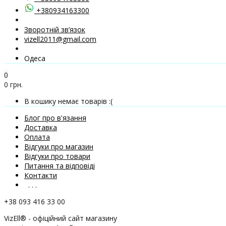
+380934163300
Зворотній зв’язок
vizell2011@gmail.com
Одеса
0
0 грн.
В кошику немає товарів :(
Блог про в'язання
Доставка
Оплата
Відгуки про магазин
Відгуки про товари
Питання та відповіді
Контакти
. . .
+38 093 416 33 00
VizEll® - офіційний сайт магазину