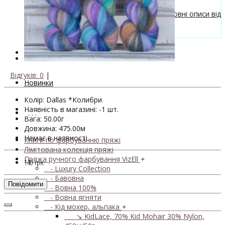
Безкоштовні описи моделей
Галерея в'язаних виробів та безкоштовні описи від
VizEll
Поради та рекомендації
Знижки
Відгуків: 0
|
Новинки
Колір: Dallas *Колибри
Наявність в магазині: -1 шт.
. . .
Вага: 50.00г
Довжина: 475.00м
Немає в наявності
Книги по фарбуванню пряжі
Лімітована колекція пряжі
Пряжа ручного фарбування VizEll
+
140 грн.
- Luxury Collection
- Бавовна
Повідомити
- Вовна 100%
- Вовна ягняти
- Кід мохер, альпака
+
↘ KidLace, 70% Kid Mohair 30% Nylon,