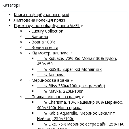
Категорії
Книги по фарбуванню пряжі
Лімітована колекція пряжі
Пряжа ручного фарбування VizEll
+
- Luxury Collection
- Бавовна
- Вовна 100%
- Вовна ягняти
- Кід мохер, альпака
+
↘ KidLace, 70% Kid Mohair 30% Nylon,
450м/50г
↘ KidSilk, Super Kid Mohair Silk
↘ Альпака
- Мериносова вовна
+
↘ Bliss 350м/100г (екстрафайн)
↘ Mavka, 220м/100г
- Пряжа змішаного складу
+
↘ Charisma, 10% кашемир 90% меринос,
400м/100г
Нова пряжа
↘ Kable Aquarelle, Меринос Евкаліпт
Нейлон, 250м/100г
↘ Like, 75% меринос естрафайн, 25% ПА,