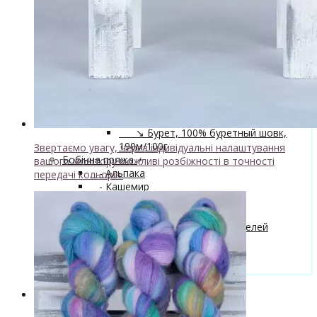
↘ Nice, 50% Вовна 50% Акрил,
70м/100г
↘ Sock Tender, 80% меринос
superwash 20% нейлон
↘ Sock, 75% Меринос 25% Нейлон,
300м/100г
- Шовк
+
↘ Cleo, 50% шовк 50% меринос,
600м/100г
Новинка!
↘ Бурет, 100% буретный шовк,
190м/100г
Звертаємо увагу, через індивідуальні налаштування
Бобінна пряжа
+
вашого монітору можливі розбіжності в точності
- Альпака
передачі кольорів.
- Кашемир
- Мериносова вовна
- Пряжа з кід мохером
Майстер-класи та описи в'язаних моделей
Інструменти та аксессуари
+
- Конуси для пряжі
Одяг TieDye
Блог про в'язання