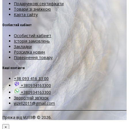
Подарункові сертифікати
Товари зі знижкою
Карта сайту
Особистий кабінет
Особистий кабінет
Історія замовлень
Закладки
Розсилка новин
Повернення товару
Наші контакти
+38 093 416 33 00
+380934163300
+380934163300
Зворотній зв’язок
vizell2011@gmail.com
Пряжа від VizEll® © 2026.
×