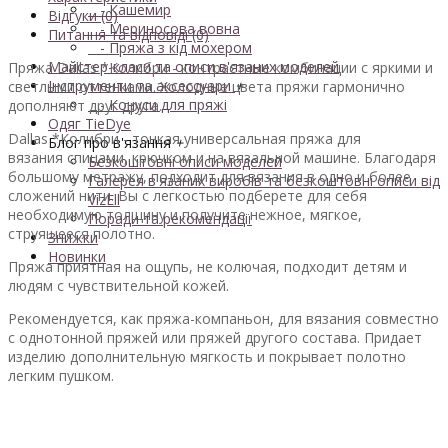
- Кашемир
Відгуки (0)
- Мериносова вовна
Питання та відповіді (0)
- Пряжа з кід мохером
Майстер-класи та описи в'язаних моделей
Пряжа Dallas *Колибри - контрастные комбинации с яркими и
Інструменти та аксессуари
+
светлыми оттенками. Холодные цвета пряжи гармонично
- Конуси для пряжі
дополняют друг друга.
Одяг TieDye
Dallas *Колибри - тонкая универсальная пряжа для
Блог про в'язання
+
вязания
спицами, крючком и на вязальной машине. Благодаря
Безкоштовні описи моделей
большому метражу, подходит для вязания
в одно и более
Галерея в'язаних виробів та безкоштовні описи від
сложений нити. Вы с легкостью подберете для себя
VizEll
необходимую толщину и получите нежное, мягкое,
Поради та рекомендації
струящееся полотно.
Знижки
Новинки
Пряжа приятная на ощупь, не колючая, подходит детям и
людям с чувствительной кожей.
Рекомендуется, как пряжа-компаньон, для вязания совместно
с однотонной пряжей или пряжей другого состава. Придает
изделию дополнительную мягкость и покрывает полотно
легким пушком.