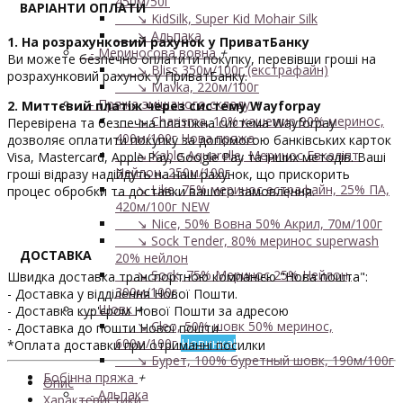
450м/50г
ВАРІАНТИ ОПЛАТИ
↘ KidSilk, Super Kid Mohair Silk
↘ Альпака
1. На розрахунковий рахунок у ПриватБанку
- Мериносова вовна
+
Ви можете безпечно оплатити покупку, перевівши гроші на
↘ Bliss 350м/100г (екстрафайн)
розрахунковий рахунок у ПриватБанку.
↘ Mavka, 220м/100г
- Пряжа змішаного складу
+
2. Миттєвий платіж через систему Wayforpay
↘ Charisma, 10% кашемир 90% меринос,
Перевірена та безпечна платіжна система Wayforpay
400м/100г
Нова пряжа
дозволяє оплатити покупку за допомогою банківських карток
↘ Kable Aquarelle, Меринос Евкаліпт
Visa, Mastercard, Apple Pay, Google Pay та інших методів. Ваші
Нейлон, 250м/100г
гроші відразу надійдуть на наш рахунок, що прискорить
↘ Like, 75% меринос естрафайн, 25% ПА,
процес обробки та доставки вашого замовлення.
420м/100г
NEW
↘ Nice, 50% Вовна 50% Акрил, 70м/100г
↘ Sock Tender, 80% меринос superwash
ДОСТАВКА
20% нейлон
↘ Sock, 75% Меринос 25% Нейлон,
Швидка доставка транспортною компанією "Нова пошта":
300м/100г
- Доставка у відділення Нової Пошти.
- Шовк
+
- Доставка кур'єром Нової Пошти за адресою
↘ Cleo, 50% шовк 50% меринос,
- Доставка до пошти Нової пошти
600м/100г
Новинка!
*Оплата доставки при отриманні посилки
↘ Бурет, 100% буретный шовк, 190м/100г
Бобінна пряжа
+
Опис
- Альпака
Характеристики