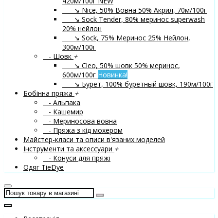
420м/100г
NEW
↘ Nice, 50% Вовна 50% Акрил, 70м/100г
↘ Sock Tender, 80% меринос superwash
20% нейлон
↘ Sock, 75% Меринос 25% Нейлон,
300м/100г
- Шовк
+
↘ Cleo, 50% шовк 50% меринос,
600м/100г
Новинка!
↘ Бурет, 100% буретный шовк, 190м/100г
Бобінна пряжа
+
- Альпака
- Кашемир
- Мериносова вовна
- Пряжа з кід мохером
Майстер-класи та описи в'язаних моделей
Інструменти та аксессуари
+
- Конуси для пряжі
Одяг TieDye