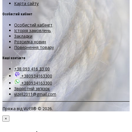
Карта сайту
Особистий кабінет
Особистий кабінет
Історія замовлень
Закладки
Розсилка новин
Повернення товару
Наші контакти
+38 093 416 33 00
+380934163300
+380934163300
Зворотній зв’язок
vizell2011@gmail.com
Пряжа від VizEll® © 2026.
×