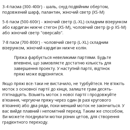
3-4 пасма (300-400г) - шаль, снуд подвійним обертом,
подовжений шарф, палантин, жіночий светр (XS-M)
5-6 пасм (500-600г) - жіночий светр (L-XL) складним візерунком
або кардиган нижче стегон (XS-M), чоловічий светр (р-р XS-M)
або жіночий светр "оверсайз".
7-8 пасм (700-800г) - чоловічий светр (L-XL) складним
візерунком, жіночий кардиган нижче колін.
Пряжа фарбується невеликими партіями. Будьте
впевнені, що замовляєте достатню кількість для
завершення проекту. У наступній партії, відтінок
пряжі може відрізнятися.
Якщо пряжі все-таки не вистачило, не турбуйтеся. Не в'яжіть
моток з основної партії до кінця, залиште грам десять-
п'ятнадцять. Візьміть моток з нової партії і продовжуйте
в'язання, чергуючи пряжу через один (в разі кругового
в'язання) або два ряди, поки менший моток не закінчиться. У
вас вийде плавний і непомітний перехід. Таким же способом,
Ви можете поєднувати мотки різних цетов, для створення
градієнтного переходу.