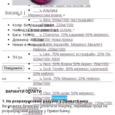
450м/50г
↘ KidSilk, Super Kid Mohair Silk
↘ Альпака
Відгуків: 0
|
- Мериносова вовна
+
↘ Bliss 350м/100г (екстрафайн)
↘ Mavka, 220м/100г
Колір: Ветренный закат
- Пряжа змішаного складу
+
Наявність в магазині: 0 шт.
↘ Charisma, 10% кашемир 90% меринос,
Вага: 100.00г
400м/100г
Нова пряжа
Довжина: 400.00м
↘ Kable Aquarelle, Меринос Евкаліпт
Немає в наявності
Нейлон, 250м/100г
↘ Like, 75% меринос естрафайн, 25% ПА,
394 грн.
420м/100г
NEW
↘ Nice, 50% Вовна 50% Акрил, 70м/100г
Повідомити
↘ Sock Tender, 80% меринос superwash
20% нейлон
↘ Sock, 75% Меринос 25% Нейлон,
300м/100г
- Шовк
+
ВАРІАНТИ ОПЛАТИ
↘ Cleo, 50% шовк 50% меринос,
600м/100г
Новинка!
1. На розрахунковий рахунок у ПриватБанку
↘ Бурет, 100% буретный шовк, 190м/100г
Ви можете безпечно оплатити покупку, перевівши гроші на
Бобінна пряжа
+
розрахунковий рахунок у ПриватБанку.
- Альпака