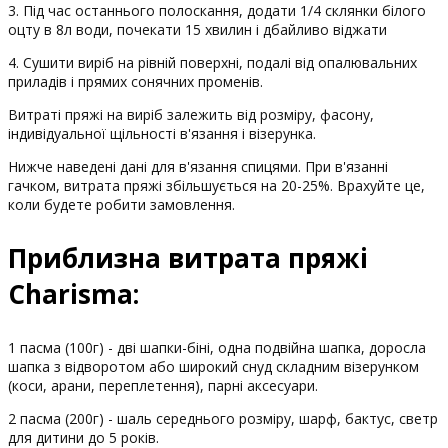
3. Під час останнього полоскання, додати 1/4 склянки білого
оцту в 8л води, почекати 15 хвилин і дбайливо віджати
4. Сушити виріб на рівній поверхні, подалі від опалювальних
приладів і прямих сонячних променів.
Витраті пряжі на виріб залежить від розміру, фасону,
індивідуальної щільності в'язання і візерунка.
Нижче наведені дані для в'язання спицями. При в'язанні
гачком, витрата пряжі збільшується на 20-25%. Врахуйте це,
коли будете робити замовлення.
Приблизна витрата пряжі
Charisma:
1 пасма (100г) - дві шапки-біні, одна подвійна шапка, доросла
шапка з відворотом або широкий снуд складним візерунком
(коси, арани, переплетення), парні аксесуари.
2 пасма (200г) - шаль середнього розміру, шарф, бактус, светр
для дитини до 5 років.