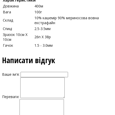
Характеристики
Довжина
400м
Вага
100г
10% кашемір 90% мериносова вовна
Склад
екстрафайн
Спиці
2.5-3.5мм
Зразок 10см Х
26п X 38р
10см
Гачок
1.5 - 3.0мм
Написати відгук
Ваше ім'я:
Переваги: