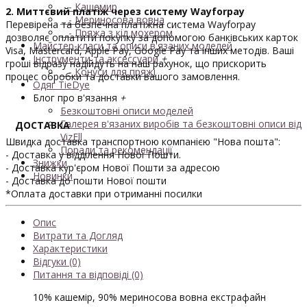
- Кашемир
2. Миттєвий платіж через систему Wayforpay
- Мериносова вовна
Перевірена та безпечна платіжна система Wayforpay
- Пряжа з кід мохером
дозволяє оплатити покупку за допомогою банківських карток
Майстер-класи та описи в'язаних моделей
Visa, Mastercard, Apple Pay, Google Pay та інших методів. Ваші
Інструменти та аксессуари
+
гроші відразу надійдуть на наш рахунок, що прискорить
- Конуси для пряжі
процес обробки та доставки вашого замовлення.
Одяг TieDye
Блог про в'язання
+
Безкоштовні описи моделей
Галерея в'язаних виробів та безкоштовні описи від
ДОСТАВКА
VizEll
Швидка доставка транспортною компанією "Нова пошта":
Поради та рекомендації
- Доставка у відділення Нової Пошти.
Знижки
- Доставка кур'єром Нової Пошти за адресою
Новинки
- Доставка до пошти Нової пошти
*Оплата доставки при отриманні посилки
Опис
Витрати та Догляд
Характеристики
Відгуки (0)
Питання та відповіді (0)
10% кашемір, 90% мериносова вовна екстрафайн