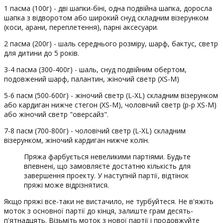
1 пасма (100г) - дві шапки-біні, одна подвійна шапка, доросла
шапка з відворотом або широкий снуд складним візерунком
(коси, арани, переплетення), парні аксесуари.
2 пасма (200г) - шаль середнього розміру, шарф, бактус, светр
для дитини до 5 років.
3-4 пасма (300-400г) - шаль, снуд подвійним обертом,
подовжений шарф, палантин, жіночий светр (XS-M)
5-6 пасм (500-600г) - жіночий светр (L-XL) складним візерунком
або кардиган нижче стегон (XS-M), чоловічий светр (р-р XS-M)
або жіночий светр "оверсайз".
7-8 пасм (700-800г) - чоловічий светр (L-XL) складним
візерунком, жіночий кардиган нижче колін.
Пряжа фарбується невеликими партіями. Будьте
впевнені, що замовляєте достатню кількість для
завершення проекту. У наступній партії, відтінок
пряжі може відрізнятися.
Якщо пряжі все-таки не вистачило, не турбуйтеся. Не в'яжіть
моток з основної партії до кінця, залиште грам десять-
п'ятнадцять. Візьміть моток з нової партії і продовжуйте