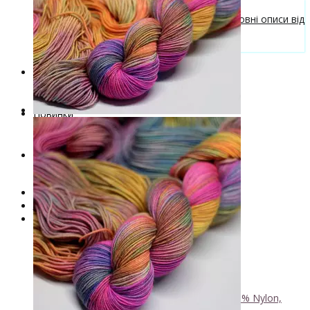
Безкоштовні описи моделей
Галерея в'язаних виробів та безкоштовні описи від
VizEll
Поради та рекомендації
Знижки
Новинки
. . .
Книги по фарбуванню пряжі
Лімітована колекція пряжі
Пряжа ручного фарбування VizEll
+
- Luxury Collection
- Бавовна
- Вовна 100%
- Вовна ягняти
- Кід мохер, альпака
+
↘ KidLace, 70% Kid Mohair 30% Nylon,