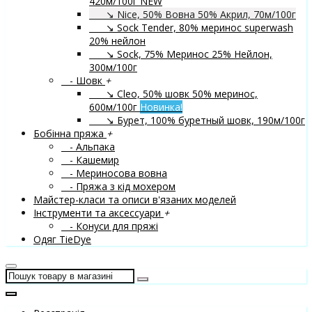
420м/100г
NEW
↘ Nice, 50% Вовна 50% Акрил, 70м/100г
↘ Sock Tender, 80% меринос superwash
20% нейлон
↘ Sock, 75% Меринос 25% Нейлон,
300м/100г
- Шовк
+
↘ Cleo, 50% шовк 50% меринос,
600м/100г
Новинка!
↘ Бурет, 100% буретный шовк, 190м/100г
Бобінна пряжа
+
- Альпака
- Кашемир
- Мериносова вовна
- Пряжа з кід мохером
Майстер-класи та описи в'язаних моделей
Інструменти та аксессуари
+
- Конуси для пряжі
Одяг TieDye