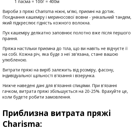
1 пасма = 100г = 400м
Вироби з пряжі Charisma ніжні, м'які, приємні на дотик.
Поєднання кашеміру і мериносової вовни - унікальний тандем,
який підкреслює гідність кожного волокна.
Пух кашеміру делікатно заповнює полотно вже після першого
прання.
Пряжа настільки приємна до тіла, що ви навіть не відчуєте її
на собі. Кожна річ, яка буде з неї зв'язана, стане вашою
улюбленою.
Витрати пряжі на виріб залежить від розміру, фасону,
індивідуальної щільності в'язання і візерунка.
Нижче наведені дані для в'язання спицями. При в'язанні
гачком, витрата пряжі збільшується на 20-25%. Врахуйте це,
коли будете робити замовлення.
Приблизна витрата пряжі
Charisma: