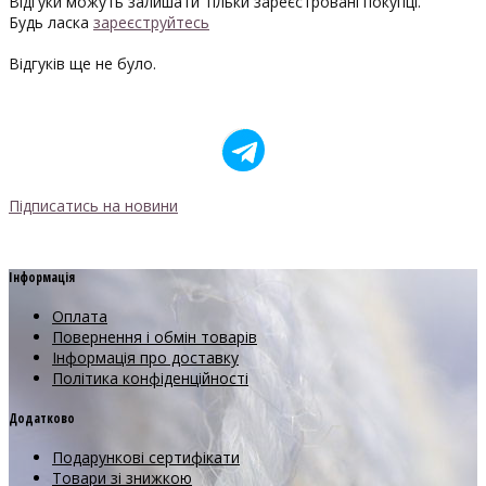
Відгуки можуть залишати тільки зареєстровані покупці.
Будь ласка
зареєструйтесь
Відгуків ще не було.
Підписатись на новини
Інформація
Оплата
Повернення і обмін товарів
Інформація про доставку
Політика конфіденційності
Додатково
Подарункові сертифікати
Товари зі знижкою