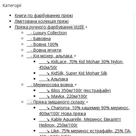
Категорії
Книги по фарбуванню пряжі
Лімітована колекція пряжі
Пряжа ручного фарбування VizEll
+
- Luxury Collection
- Бавовна
- Вовна 100%
- Вовна ягняти
- Кід мохер, альпака
+
↘ KidLace, 70% Kid Mohair 30% Nylon,
450м/50г
↘ KidSilk, Super Kid Mohair Silk
↘ Альпака
- Мериносова вовна
+
↘ Bliss 350м/100г (екстрафайн)
↘ Mavka, 220м/100г
- Пряжа змішаного складу
+
↘ Charisma, 10% кашемир 90% меринос,
400м/100г
Нова пряжа
↘ Kable Aquarelle, Меринос Евкаліпт
Нейлон, 250м/100г
↘ Like, 75% меринос естрафайн, 25% ПА,