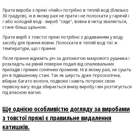
Прати вироби з пряжі «Найс» потрібно в теплій воді (близько
30 градусів), ні в якому разі не прати і не полоскати у гарячій і
/ або холодній воді - вироб "сяде", вовна в нитці зваляється,
стане більш щільною.
Прати виріб з товстої пряжі потрібно з додаванням у воду
засобу для прання вовни. Полоскати в теплій воді тієї ж
температури, що і прання.
Після прання відіжміть річ за допомогою махрового рушника і
розкладіть на рівній поверхні подалі від опалювальних
приладів і прямих сонячних променів. Ні в якому разі, не сушіть
річ в підвішеному стані. Так як шерсть дуже гігроскопічна,
вбирає багато вологи, подвоює і навіть потроює свою
первісну вагу: вода збирається внизу виробу і він розтягується
під власною вагою.
Ще однією особливістю догляду за виробами
з товстої пряжі є правильне видалення
катишків.