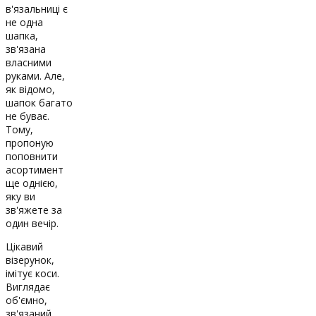
в'язальниці є
не одна
шапка,
зв'язана
власними
руками. Але,
як відомо,
шапок багато
не буває.
Тому,
пропоную
поповнити
асортимент
ще однією,
яку ви
зв'яжете за
один вечір.
Цікавий
візерунок,
імітує коси.
Виглядає
об'ємно,
зв'язаний