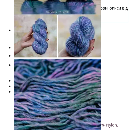
Безкоштовні описи моделей
Галерея в'язаних виробів та безкоштовні описи від
VizEll
Поради та рекомендації
Знижки
Новинки
. . .
Книги по фарбуванню пряжі
Лімітована колекція пряжі
Пряжа ручного фарбування VizEll
+
- Luxury Collection
- Бавовна
- Вовна 100%
- Вовна ягняти
- Кід мохер, альпака
+
↘ KidLace, 70% Kid Mohair 30% Nylon,