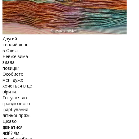
Другий
теплий день
в Одесі.
Невже зима
здала
позиції?
Особисто
мені дуже
хочеться в це
вірити.
Готуюся до
грандіозного
фарбування
літньої пряжі.
Цікаво
дізнатися
якій? Хм ...
нехай це буде