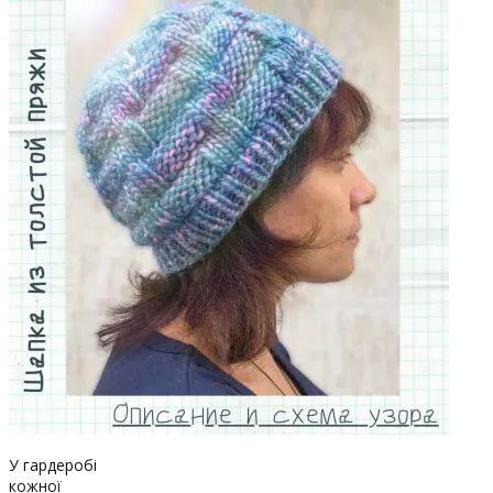
У гардеробі
кожної