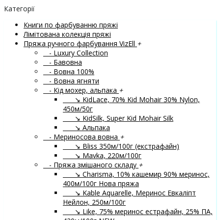
Категорії
Книги по фарбуванню пряжі
Лімітована колекція пряжі
Пряжа ручного фарбування VizEll
+
- Luxury Collection
- Бавовна
- Вовна 100%
- Вовна ягняти
- Кід мохер, альпака
+
↘ KidLace, 70% Kid Mohair 30% Nylon,
450м/50г
↘ KidSilk, Super Kid Mohair Silk
↘ Альпака
- Мериносова вовна
+
↘ Bliss 350м/100г (екстрафайн)
↘ Mavka, 220м/100г
- Пряжа змішаного складу
+
↘ Charisma, 10% кашемир 90% меринос,
400м/100г
Нова пряжа
↘ Kable Aquarelle, Меринос Евкаліпт
Нейлон, 250м/100г
↘ Like, 75% меринос естрафайн, 25% ПА,