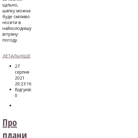
щільно,
шапку можна
буде сміливо
носити в
найхолоднішу
вітряну
погоду.
ДЕТАЛЬНІШЕ
27
серпня
2021
20:23:16
Відгуків:
0
Про
плани