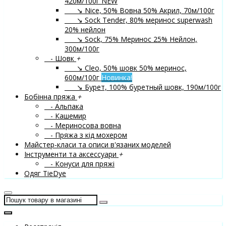
420м/100г
NEW
↘ Nice, 50% Вовна 50% Акрил, 70м/100г
↘ Sock Tender, 80% меринос superwash
20% нейлон
↘ Sock, 75% Меринос 25% Нейлон,
300м/100г
- Шовк
+
↘ Cleo, 50% шовк 50% меринос,
600м/100г
Новинка!
↘ Бурет, 100% буретный шовк, 190м/100г
Бобінна пряжа
+
- Альпака
- Кашемир
- Мериносова вовна
- Пряжа з кід мохером
Майстер-класи та описи в'язаних моделей
Інструменти та аксессуари
+
- Конуси для пряжі
Одяг TieDye