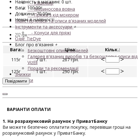
Наявність в магазині: 0 шт.
- Кашемир
Вага: 100.00г
- Мериносова вовна
Довжина: 70.00м
- Пряжа з кід мохером
Немає в наявності
Майстер-класи та описи в'язаних моделей
Інструменти та аксессуари
+
- Конуси для пряжі
232 грн.
Одяг TieDye
Блог про в'язання
+
Вага:
Ціна:
Кільк.:
Безкоштовні описи моделей
Галерея в'язаних виробів та безкоштовні описи від
<
>
115г
7 шт.
267 грн.
VizEll
Поради та рекомендації
<
>
125г
1 шт.
290 грн.
Знижки
Новинки
Повідомити
ВАРІАНТИ ОПЛАТИ
1. На розрахунковий рахунок у ПриватБанку
Ви можете безпечно оплатити покупку, перевівши гроші на
розрахунковий рахунок у ПриватБанку.