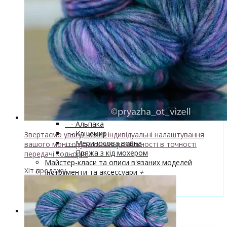
↘ Nice, 50% Вовна 50% Акрил,
70м/100г
↘ Sock Tender, 80% меринос
superwash 20% нейлон
↘ Sock, 75% Меринос 25% Нейлон,
300м/100г
- Шовк
+
↘ Cleo, 50% шовк 50% меринос,
600м/100г
Новинка!
↘ Бурет, 100% буретный шовк,
190м/100г
Бобінна пряжа
+
- Альпака
- Кашемир
Звертаємо увагу, через індивідуальні налаштування
- Мериносова вовна
вашого монітору можливі розбіжності в точності
- Пряжа з кід мохером
передачі кольорів.
Майстер-класи та описи в'язаних моделей
Хіт продажу
Інструменти та аксессуари
+
- Конуси для пряжі
Одяг TieDye
Блог про в'язання