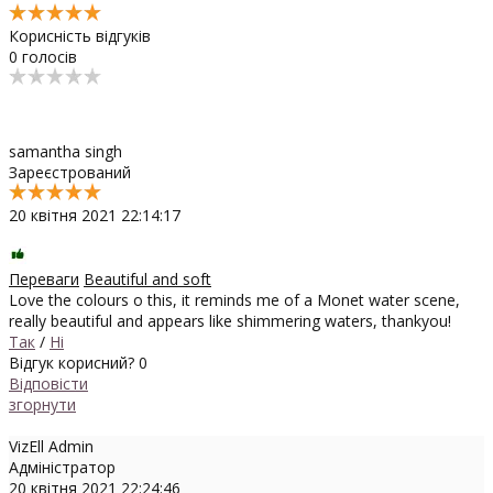
Корисність відгуків
0
голосів
samantha singh
Зареєстрований
20 квітня 2021 22:14:17
Переваги
Beautiful and soft
Love the colours o this, it reminds me of a Monet water scene,
really beautiful and appears like shimmering waters, thankyou!
Так
/
Ні
Відгук корисний?
0
Відповісти
згорнути
VizEll Admin
Адміністратор
20 квітня 2021 22:24:46