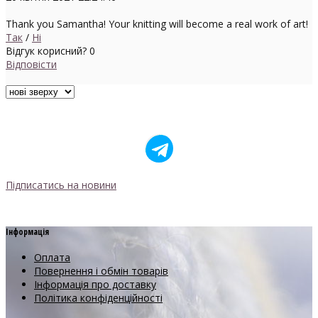
Thank you Samantha! Your knitting will become a real work of art!
Так
/
Ні
Відгук корисний?
0
Відповісти
Підписатись на новини
Інформація
Оплата
Повернення і обмін товарів
Інформація про доставку
Політика конфіденційності