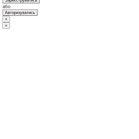
Зареєструватись
або
Авторизуватись
×
×