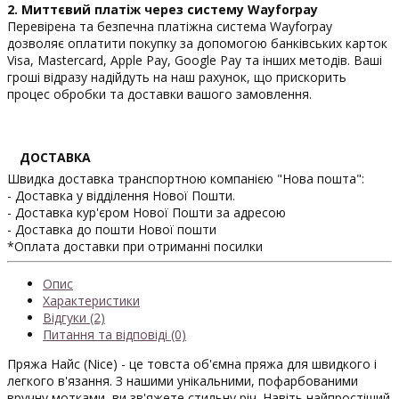
2. Миттєвий платіж через систему Wayforpay
Перевірена та безпечна платіжна система Wayforpay
дозволяє оплатити покупку за допомогою банківських карток
Visa, Mastercard, Apple Pay, Google Pay та інших методів. Ваші
гроші відразу надійдуть на наш рахунок, що прискорить
процес обробки та доставки вашого замовлення.
ДОСТАВКА
Швидка доставка транспортною компанією "Нова пошта":
- Доставка у відділення Нової Пошти.
- Доставка кур'єром Нової Пошти за адресою
- Доставка до пошти Нової пошти
*Оплата доставки при отриманні посилки
Опис
Характеристики
Відгуки (2)
Питання та відповіді (0)
Пряжа Найс (Nice) - це товста об'ємна пряжа для швидкого і
легкого в'язання. З нашими унікальними, пофарбованими
вручну мотками, ви зв'яжете стильну річ. Навіть найпростіший