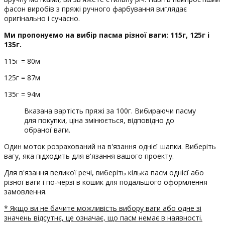
фасон виробів з пряжі ручного фарбування виглядає
оригінально і сучасно.
Ми пропонуємо на вибір пасма різної ваги: ​​115г, 125г і
135г.
115г = 80м
125г = 87м
135г = 94м
Вказана вартість пряжі за 100г. Вибираючи пасму
для покупки, ціна змінюється, відповідно до
обраної ваги.
Один моток розрахований на в'язання однієї шапки. Виберіть
вагу, яка підходить для в'язання вашого проекту.
Для в'язання великої речі, виберіть кілька пасм однієї або
різної ваги і по-черзі в кошик для подальшого оформлення
замовлення.
* Якщо ви не бачите можливість вибору ваги або одне зі
значень відсутнє, це означає, що пасм немає в наявності.