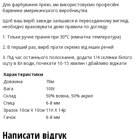
Для фарбування пряжі, ми використовуємо професійні
барвники американського виробництва.
Щоб ваш виріб завжди залішався в первозданному вигляді,
необхідно враховувати деякі правила по догляду:
1. Тільки ручне прання при 30°С (кімнатна температура)
2. В перший раз, виріб прати окремо від інших речей
3. Під час останнього полоскання, додати 1/4 склянки білого
оцту в 8л води, почекати 10-15 хвилин і дбайливо віджати
Характеристики
Довжина
70м
Вага
100г
Склад
50% вовна, 50% акрил
Спиці
6-8 мм
Зразок 10см Х 10см
11п Х 14р
Гачок
6-8 мм
Написати відгук