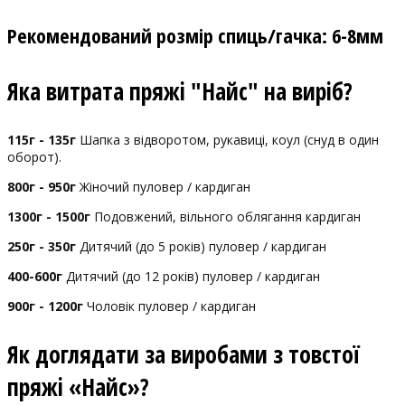
Рекомендований розмір спиць/гачка: 6-8мм
Яка витрата пряжі "Найс" на виріб?
115г - 135г
Шапка з відворотом, рукавиці, коул (снуд в один
оборот).
800г - 950г
Жіночий пуловер / кардиган
1300г - 1500г
Подовжений, вільного облягання кардиган
250г - 350г
Дитячий (до 5 років) пуловер / кардиган
400-600г
Дитячий (до 12 років) пуловер / кардиган
900г - 1200г
Чоловік пуловер / кардиган
Як доглядати за виробами з товстої
пряжі «Найс»?