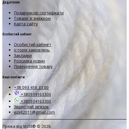
Додатково
Подарункові сертифікати
Товари зі знижкою
Карта сайту
Особистий кабінет
Особистий кабінет
Історія замовлень
Закладки
Розсилка новин
Повернення товару
Наші контакти
+38 093 416 33 00
+380934163300
+380934163300
Зворотній зв’язок
vizell2011@gmail.com
Пряжа від VizEll® © 2026.