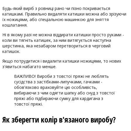
Будь-який виріб з ровниці рано чи пізно покривається
катишкамі. Правильно видаляти катишки можна або зрізуючи
їх ножицями, або спеціальною машинкою для зняття
кошлатання.
Ні в якому разі не можна віддирати катишки просто руками -
коли ви тягніть катишек, за ним витягується наступна
шерстинка, яка незабаром перетвориться в черговий
катишок.
Якщо потрудитися і видалити катишки ножицями, то нових
з'явиться набагато менше.
ВАЖЛИВО! Вироби з товстої пряжі не люблять
сусідства з застібками-липучками, гачками -
обов'язково враховуйте цю особливість,
вибираючи з чим одягти шапку або снуд з товстої
пряжі або підбираючи сумку для кардигана з
товстої пряжі.
Як зберегти колір в'язаного виробу?