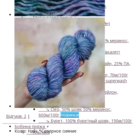
450м/50г
↘ KidSilk, Super Kid Mohair Silk
↘ Альпака
- Мериносова вовна
+
↘ Bliss 350м/100г (екстрафайн)
↘ Mavka, 220м/100г
- Пряжа змішаного складу
+
↘ Charisma, 10% кашемир 90% меринос,
400м/100г
Нова пряжа
↘ Kable Aquarelle, Меринос Евкаліпт
Нейлон, 250м/100г
↘ Like, 75% меринос естрафайн, 25% ПА,
420м/100г
NEW
↘ Nice, 50% Вовна 50% Акрил, 70м/100г
↘ Sock Tender, 80% меринос superwash
20% нейлон
↘ Sock, 75% Меринос 25% Нейлон,
300м/100г
- Шовк
+
↘ Cleo, 50% шовк 50% меринос,
600м/100г
Новинка!
Відгуків: 2
|
↘ Бурет, 100% буретный шовк, 190м/100г
Бобінна пряжа
+
Колір: Найс *Северное сияние
- Альпака