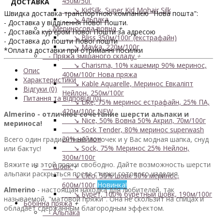
450м/50г
ДОСТАВКА
↘ KidSilk, Super Kid Mohair Silk
Швидка доставка транспортною компанією "Нова пошта":
↘ Альпака
- Доставка у відділення Нової Пошти.
- Мериносова вовна
+
- Доставка кур'єром Нової Пошти за адресою
↘ Bliss 350м/100г (екстрафайн)
- Доставка до пошти Нової пошти
↘ Mavka, 220м/100г
*Оплата доставки при отриманні посилки
- Пряжа змішаного складу
+
↘ Charisma, 10% кашемир 90% меринос,
Опис
400м/100г
Нова пряжа
Характеристики
↘ Kable Aquarelle, Меринос Евкаліпт
Відгуки (0)
Нейлон, 250м/100г
Питання та відповіді (0)
↘ Like, 75% меринос естрафайн, 25% ПА,
420м/100г
NEW
Almerino - отличное сочетание шерсти альпаки и
↘ Nice, 50% Вовна 50% Акрил, 70м/100г
мериноса!
↘ Sock Tender, 80% меринос superwash
20% нейлон
Всего один градиентный моточек и у Вас модная шапка, снуд
↘ Sock, 75% Меринос 25% Нейлон,
или бактуc!
300м/100г
Вяжите из этой пряжи свободно. Дайте возможность шерсти
- Шовк
+
альпаки раскрыться после стирки готового изделия.
↘ Cleo, 50% шовк 50% меринос,
600м/100г
Новинка!
Almerino
- настоящая находка для любителей, так
↘ Бурет, 100% буретный шовк, 190м/100г
называемой, "матовой пряжи". Она не скользит на спицах и
Бобінна пряжа
+
обладает сдержанным благородным эффектом.
- Альпака