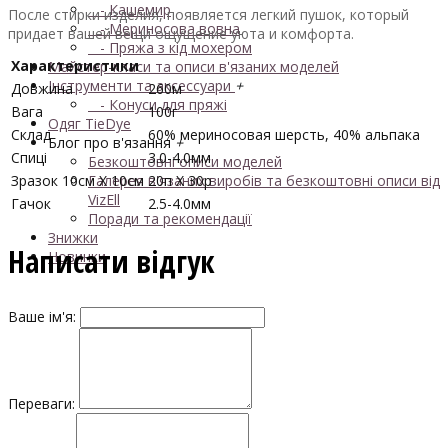
- Кашемир
После стирки изделия, появляется легкий пушок, который
- Мериносова вовна
придает вашей вещи ощущение уюта и комфорта.
- Пряжа з кід мохером
Характеристики
Майстер-класи та описи в'язаних моделей
Інструменти та аксессуари
+
Довжина
260м
- Конуси для пряжі
Вага
100г
Одяг TieDye
Склад
60% мериносовая шерсть, 40% альпака
Блог про в'язання
+
Спиці
3.0-4.0мм
Безкоштовні описи моделей
Зразок 10см Х 10см
20п Х 30р
Галерея в'язаних виробів та безкоштовні описи від
VizEll
Гачок
2.5-4.0мм
Поради та рекомендації
Знижки
Написати відгук
Новинки
Ваше ім'я:
Переваги: