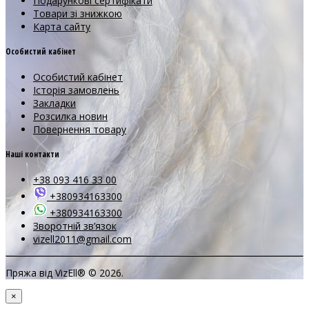
Подарункові сертифікати
Товари зі знижкою
Карта сайту
Особистий кабінет
Особистий кабінет
Історія замовлень
Закладки
Розсилка новин
Повернення товару
Наші контакти
+38 093 416 33 00
+380934163300
+380934163300
Зворотній зв’язок
vizell2011@gmail.com
Пряжа від VizEll® © 2026.
×