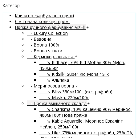
Категорії
Книги по фарбуванню пряжі
Лімітована колекція пряжі
Пряжа ручного фарбування VizEll
+
- Luxury Collection
- Бавовна
- Вовна 100%
- Вовна ягняти
- Кід мохер, альпака
+
↘ KidLace, 70% Kid Mohair 30% Nylon,
450м/50г
↘ KidSilk, Super Kid Mohair Silk
↘ Альпака
- Мериносова вовна
+
↘ Bliss 350м/100г (екстрафайн)
↘ Mavka, 220м/100г
- Пряжа змішаного складу
+
↘ Charisma, 10% кашемир 90% меринос,
400м/100г
Нова пряжа
↘ Kable Aquarelle, Меринос Евкаліпт
Нейлон, 250м/100г
↘ Like, 75% меринос естрафайн, 25% ПА,