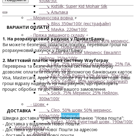
450м/50г
↘ KidSilk, Super Kid Mohair Silk
↘ Альпака
- Мериносова вовна
+
↘ Bliss 350м/100г (екстрафайн)
ВАРІАНТИ ОПЛАТИ
↘ Mavka, 220м/100г
- Пряжа змішаного складу
+
1. На розрахунковий рахунок у ПриватБанку
↘ Charisma, 10% кашемир 90% меринос,
Ви можете безпечно оплатити покупку, перевівши гроші на
400м/100г
Нова пряжа
розрахунковий рахунок у ПриватБанку.
↘ Kable Aquarelle, Меринос Евкаліпт
Нейлон, 250м/100г
2. Миттєвий платіж через систему Wayforpay
↘ Like, 75% меринос естрафайн, 25% ПА,
Перевірена та безпечна платіжна система Wayforpay
420м/100г
NEW
дозволяє оплатити покупку за допомогою банківських карток
↘ Nice, 50% Вовна 50% Акрил, 70м/100г
Visa, Mastercard, Apple Pay, Google Pay та інших методів. Ваші
↘ Sock Tender, 80% меринос superwash
гроші відразу надійдуть на наш рахунок, що прискорить
20% нейлон
процес обробки та доставки вашого замовлення.
↘ Sock, 75% Меринос 25% Нейлон,
300м/100г
- Шовк
+
↘ Cleo, 50% шовк 50% меринос,
ДОСТАВКА
600м/100г
Новинка!
Швидка доставка транспортною компанією "Нова пошта":
↘ Бурет, 100% буретный шовк, 190м/100г
- Доставка у відділення Нової Пошти.
Бобінна пряжа
+
- Доставка кур'єром Нової Пошти за адресою
- Альпака
- Доставка до пошти Нової пошти