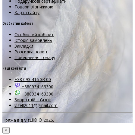
Подарункові сертифікати
Товари зі знижкою
Карта сайту
Особистий кабінет
Особистий кабінет
Історія замовлень
Закладки
Розсилка новин
Повернення товару
Наші контакти
+38 093 416 33 00
+380934163300
+380934163300
Зворотній зв’язок
vizell2011@gmail.com
Пряжа від VizEll® © 2026.
×