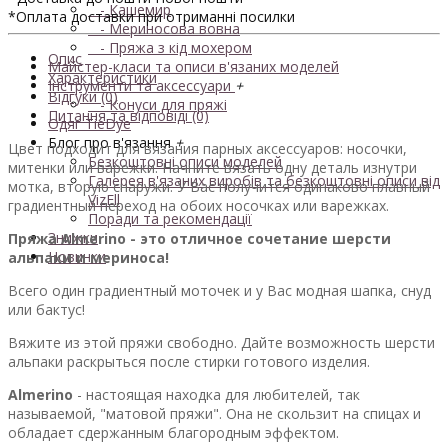
- Кашемир
*Оплата доставки при отриманні посилки
- Мериносова вовна
- Пряжа з кід мохером
Опис
Майстер-класи та описи в'язаних моделей
Характеристики
Інструменти та аксессуари
+
Відгуки (0)
- Конуси для пряжі
Питання та відповіді (0)
Одяг TieDye
Блог про в'язання
+
Цвет подходит для вязания парных аксессуаров: носочки,
Безкоштовні описи моделей
митенки или варежки. Начните вязать одну деталь изнутри
Галерея в'язаних виробів та безкоштовні описи від
мотка, вторую снаружи. У Вас получится одинаково плавный
VizEll
градиентный переход на обоих носочках или варежках.
Поради та рекомендації
Знижки
Пряжа Almerino - это отличное сочетание шерсти
Новинки
альпаки и мериноса!
Всего один градиентный моточек и у Вас модная шапка, снуд
или бактуc!
Вяжите из этой пряжи свободно. Дайте возможность шерсти
альпаки раскрыться после стирки готового изделия.
Almerino
- настоящая находка для любителей, так
называемой, "матовой пряжи". Она не скользит на спицах и
обладает сдержанным благородным эффектом.