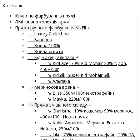
Категорії
Книги по фарбуванню пряжі
Лімітована колекція пряжі
Пряжа ручного фарбування VizEll
+
- Luxury Collection
- Бавовна
- Вовна 100%
- Вовна ягняти
- Кід мохер, альпака
+
↘ KidLace, 70% Kid Mohair 30% Nylon,
450м/50г
↘ KidSilk, Super Kid Mohair Silk
↘ Альпака
- Мериносова вовна
+
↘ Bliss 350м/100г (екстрафайн)
↘ Mavka, 220м/100г
- Пряжа змішаного складу
+
↘ Charisma, 10% кашемир 90% меринос,
400м/100г
Нова пряжа
↘ Kable Aquarelle, Меринос Евкаліпт
Нейлон, 250м/100г
↘ Like, 75% меринос естрафайн, 25% ПА,