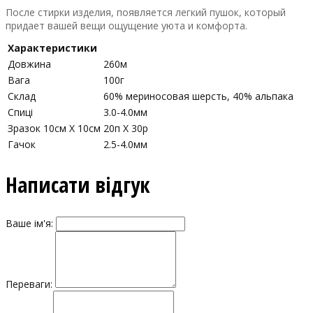
После стирки изделия, появляется легкий пушок, который
придает вашей вещи ощущение уюта и комфорта.
Характеристики
Довжина
260м
Вага
100г
Склад
60% мериносовая шерсть, 40% альпака
Спиці
3.0-4.0мм
Зразок 10см Х 10см
20п Х 30р
Гачок
2.5-4.0мм
Написати відгук
Ваше ім'я:
Переваги: