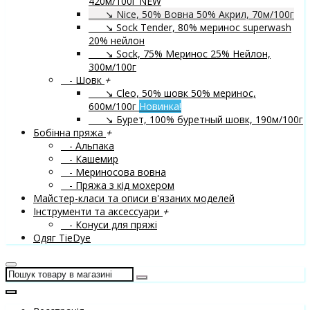
420м/100г
NEW
↘ Nice, 50% Вовна 50% Акрил, 70м/100г
↘ Sock Tender, 80% меринос superwash
20% нейлон
↘ Sock, 75% Меринос 25% Нейлон,
300м/100г
- Шовк
+
↘ Cleo, 50% шовк 50% меринос,
600м/100г
Новинка!
↘ Бурет, 100% буретный шовк, 190м/100г
Бобінна пряжа
+
- Альпака
- Кашемир
- Мериносова вовна
- Пряжа з кід мохером
Майстер-класи та описи в'язаних моделей
Інструменти та аксессуари
+
- Конуси для пряжі
Одяг TieDye