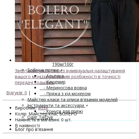
↘ Nice, 50% Вовна 50% Акрил,
70м/100г
↘ Sock Tender, 80% меринос
superwash 20% нейлон
↘ Sock, 75% Меринос 25% Нейлон,
300м/100г
- Шовк
+
↘ Cleo, 50% шовк 50% меринос,
600м/100г
Новинка!
↘ Бурет, 100% буретный шовк,
190м/100г
Бобінна пряжа
+
Звертаємо увагу, через індивідуальні налаштування
- Альпака
вашого монітору можливі розбіжності в точності
- Кашемир
передачі кольорів.
- Мериносова вовна
Відгуків: 0
|
- Пряжа з кід мохером
Майстер-класи та описи в'язаних моделей
Інструменти та аксессуари
+
Виробник:
VizEll
- Конуси для пряжі
Колір: Майстер-клас БОЛЕРО
Одяг TieDye
Наявність в магазині: 0 шт.
В наявності
Блог про в'язання