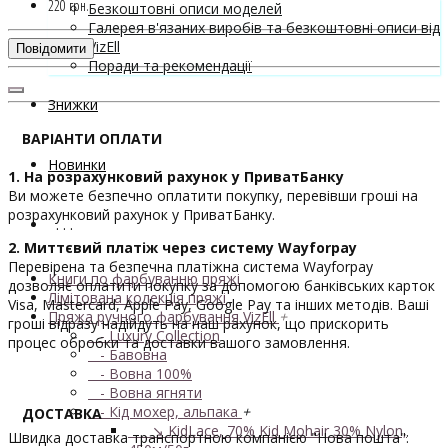
220 грн.
Безкоштовні описи моделей
Галерея в'язаних виробів та безкоштовні описи від
VizEll
Повідомити
Поради та рекомендації
Знижки
ВАРІАНТИ ОПЛАТИ
Новинки
1. На розрахунковий рахунок у ПриватБанку
Ви можете безпечно оплатити покупку, перевівши гроші на
розрахунковий рахунок у ПриватБанку.
. . .
2. Миттєвий платіж через систему Wayforpay
Перевірена та безпечна платіжна система Wayforpay
Книги по фарбуванню пряжі
дозволяє оплатити покупку за допомогою банківських карток
Лімітована колекція пряжі
Visa, Mastercard, Apple Pay, Google Pay та інших методів. Ваші
Пряжа ручного фарбування VizEll
+
гроші відразу надійдуть на наш рахунок, що прискорить
- Luxury Collection
процес обробки та доставки вашого замовлення.
- Бавовна
- Вовна 100%
- Вовна ягняти
- Кід мохер, альпака
+
ДОСТАВКА
↘ KidLace, 70% Kid Mohair 30% Nylon,
Швидка доставка транспортною компанією "Нова пошта":