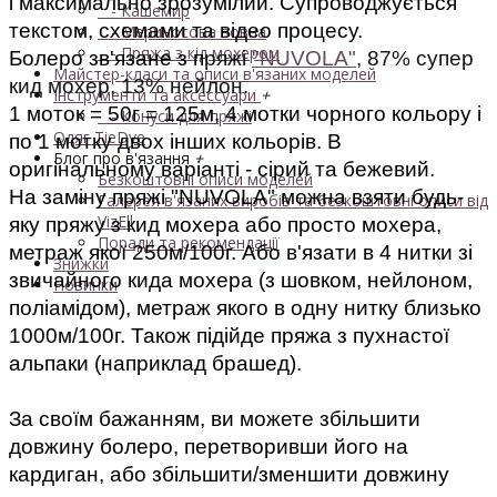
і максимально зрозумілий. Супроводжується 
- Кашемир
текстом, схемами та відео процесу.
- Мериносова вовна
- Пряжа з кід мохером
Болеро зв'язане з п
ряжі
"NUVOLA"
, 87% супер
Майстер-класи та описи в'язаних моделей
кид мохер, 13% нейлон.
Інструменти та аксессуари
+
1 моток = 50г = 125м, 4 мотки чорного кольору і 
- Конуси для пряжі
Одяг TieDye
по 1 мотку двох інших кольорів. В 
Блог про в'язання
+
оригінальному варіанті - сірий та бежевий.
Безкоштовні описи моделей
На заміну пряжі "NUVOLA" можна взяти будь-
Галерея в'язаних виробів та безкоштовні описи від
VizEll
яку пряжу з кид мохера або просто мохера, 
Поради та рекомендації
метраж якої 250м/100г. Або в'язати в 4 нитки зі 
Знижки
звичайного кида мохера (з шовком, нейлоном, 
Новинки
поліамідом), метраж якого в одну нитку близько 
1000м/100г. Також підійде пряжа з пухнастої 
альпаки (наприклад брашед).
За своїм бажанням, ви можете збільшити 
довжину болеро, перетворивши його на 
кардиган, або збільшити/зменшити довжину 