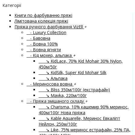
Категорії
Книги по фарбуванню пряжі
Лімітована колекція пряжі
Пряжа ручного фарбування VizEll
+
- Luxury Collection
- Бавовна
- Вовна 100%
- Вовна ягняти
- Кід мохер, альпака
+
↘ KidLace, 70% Kid Mohair 30% Nylon,
450м/50г
↘ KidSilk, Super Kid Mohair Silk
↘ Альпака
- Мериносова вовна
+
↘ Bliss 350м/100г (екстрафайн)
↘ Mavka, 220м/100г
- Пряжа змішаного складу
+
↘ Charisma, 10% кашемир 90% меринос,
400м/100г
Нова пряжа
↘ Kable Aquarelle, Меринос Евкаліпт
Нейлон, 250м/100г
↘ Like, 75% меринос естрафайн, 25% ПА,