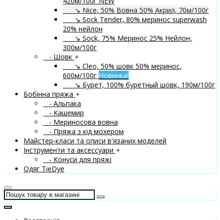
420м/100г
NEW
↘ Nice, 50% Вовна 50% Акрил, 70м/100г
↘ Sock Tender, 80% меринос superwash
20% нейлон
↘ Sock, 75% Меринос 25% Нейлон,
300м/100г
- Шовк
+
↘ Cleo, 50% шовк 50% меринос,
600м/100г
Новинка!
↘ Бурет, 100% буретный шовк, 190м/100г
Бобінна пряжа
+
- Альпака
- Кашемир
- Мериносова вовна
- Пряжа з кід мохером
Майстер-класи та описи в'язаних моделей
Інструменти та аксессуари
+
- Конуси для пряжі
Одяг TieDye