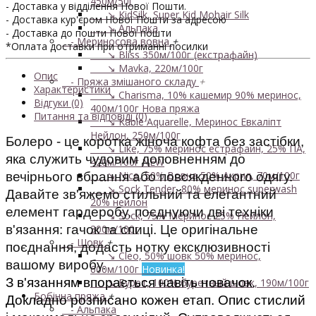
450м/50г
- Доставка у відділення Нової Пошти.
↘ KidSilk, Super Kid Mohair Silk
- Доставка кур'єром Нової Пошти за адресою
↘ Альпака
- Доставка до пошти Нової пошти
- Мериносова вовна
+
*Оплата доставки при отриманні посилки
↘ Bliss 350м/100г (екстрафайн)
↘ Mavka, 220м/100г
Опис
- Пряжа змішаного складу
+
Характеристики
↘ Charisma, 10% кашемир 90% меринос,
Відгуки (0)
400м/100г
Нова пряжа
Питання та відповіді (0)
↘ Kable Aquarelle, Меринос Евкаліпт
Нейлон, 250м/100г
Болеро - це коротка жіноча кофта без застібки,
↘ Like, 75% меринос естрафайн, 25% ПА,
яка служить чудовим доповненням до
420м/100г
NEW
↘ Nice, 50% Вовна 50% Акрил, 70м/100г
вечірнього вбрання або повсякденного одягу.
↘ Sock Tender, 80% меринос superwash
Давайте зв'яжемо стильний та елегантний
20% нейлон
елемент гардеробу, поєднуючи дві техніки
↘ Sock, 75% Меринос 25% Нейлон,
в'язання: гачок та спиці. Це оригінальне
300м/100г
- Шовк
+
поєднання, додасть нотку ексклюзивності
↘ Cleo, 50% шовк 50% меринос,
вашому виробу.
600м/100г
Новинка!
З в'язанням впорається навіть новачок.
↘ Бурет, 100% буретный шовк, 190м/100г
Бобінна пряжа
+
Докладно розписано кожен етап. Опис стислий 
- Альпака