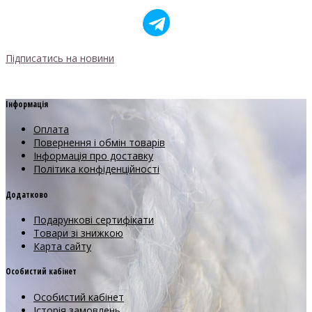
Підписатись на новини
Інформація
Оплата
Повернення і обмін товарів
Інформація про доставку
Політика конфіденційності
Додатково
Подарункові сертифікати
Товари зі знижкою
Карта сайту
Особистий кабінет
Особистий кабінет
Історія замовлень