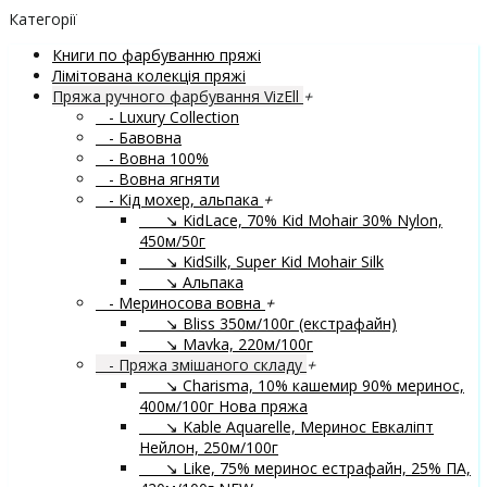
Категорії
Книги по фарбуванню пряжі
Лімітована колекція пряжі
Пряжа ручного фарбування VizEll
+
- Luxury Collection
- Бавовна
- Вовна 100%
- Вовна ягняти
- Кід мохер, альпака
+
↘ KidLace, 70% Kid Mohair 30% Nylon,
450м/50г
↘ KidSilk, Super Kid Mohair Silk
↘ Альпака
- Мериносова вовна
+
↘ Bliss 350м/100г (екстрафайн)
↘ Mavka, 220м/100г
- Пряжа змішаного складу
+
↘ Charisma, 10% кашемир 90% меринос,
400м/100г
Нова пряжа
↘ Kable Aquarelle, Меринос Евкаліпт
Нейлон, 250м/100г
↘ Like, 75% меринос естрафайн, 25% ПА,