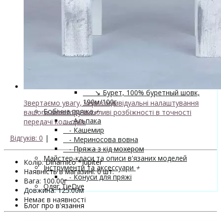
↘ Nice, 50% Вовна 50% Акрил,
70м/100г
↘ Sock Tender, 80% меринос
superwash 20% нейлон
↘ Sock, 75% Меринос 25% Нейлон,
300м/100г
- Шовк
+
↘ Cleo, 50% шовк 50% меринос,
600м/100г
Новинка!
↘ Бурет, 100% буретный шовк,
190м/100г
Звертаємо увагу, через індивідуальні налаштування
Бобінна пряжа
+
вашого монітору можливі розбіжності в точності
- Альпака
передачі кольорів.
- Кашемир
Відгуків: 0
|
- Мериносова вовна
- Пряжа з кід мохером
Майстер-класи та описи в'язаних моделей
Колір: Dinamico *Jupiter
Інструменти та аксессуари
+
Наявність в магазині: 0 шт.
- Конуси для пряжі
Вага: 100.00г
Одяг TieDye
Довжина: 125.00м
Немає в наявності
Блог про в'язання