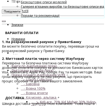
150 грн.
Безкоштовні описи моделей
Галерея в'язаних виробів та безкоштовні описи від
VizEll
Повідомити
Поради та рекомендації
Знижки
ВАРІАНТИ ОПЛАТИ
Новинки
1. На розрахунковий рахунок у ПриватБанку
Ви можете безпечно оплатити покупку, перевівши гроші на
розрахунковий рахунок у ПриватБанку.
. . .
2. Миттєвий платіж через систему Wayforpay
Перевірена та безпечна платіжна система Wayforpay
Книги по фарбуванню пряжі
дозволяє оплатити покупку за допомогою банківських карток
Лімітована колекція пряжі
Visa, Mastercard, Apple Pay, Google Pay та інших методів. Ваші
Пряжа ручного фарбування VizEll
+
гроші відразу надійдуть на наш рахунок, що прискорить
- Luxury Collection
процес обробки та доставки вашого замовлення.
- Бавовна
- Вовна 100%
- Вовна ягняти
- Кід мохер, альпака
+
ДОСТАВКА
↘ KidLace, 70% Kid Mohair 30% Nylon,
Швидка доставка транспортною компанією "Нова пошта":