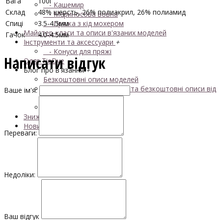
Вага
100г
- Кашемир
Склад
48% шерсть, 26% полиакрил, 26% полиамид
- Мериносова вовна
Спиці
3.5-4.5мм
- Пряжа з кід мохером
Майстер-класи та описи в'язаних моделей
Гачок
4.0-4.5мм
Інструменти та аксессуари
+
- Конуси для пряжі
Написати відгук
Одяг TieDye
Блог про в'язання
+
Безкоштовні описи моделей
Галерея в'язаних виробів та безкоштовні описи від
Ваше ім'я:
VizEll
Поради та рекомендації
Знижки
Новинки
Переваги:
Недоліки:
Ваш відгук