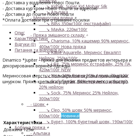
450м/50г
- Доставка у відділення Нової Пошти.
↘ KidSilk, Super Kid Mohair Silk
- Доставка кур'єром Нової Пошти за адресою
↘ Альпака
- Доставка до пошти Нової пошти
- Мериносова вовна
+
*Оплата доставки при отриманні посилки
↘ Bliss 350м/100г (екстрафайн)
↘ Mavka, 220м/100г
Опис
- Пряжа змішаного складу
+
Характеристики
↘ Charisma, 10% кашемир 90% меринос,
Відгуки (0)
400м/100г
Нова пряжа
Питання та відповіді (0)
↘ Kable Aquarelle, Меринос Евкаліпт
Нейлон, 250м/100г
Dinamico *Jupiter - пряжа для вязания предметов интерьера и
↘ Like, 75% меринос естрафайн, 25% ПА,
декорирования верхней одежды.
420м/100г
NEW
↘ Nice, 50% Вовна 50% Акрил, 70м/100г
Мериносовая шерсть с полиакрилом окутана полиамидным
↘ Sock Tender, 80% меринос superwash
шнурком. Пряжа крепкая и упругая. Вяжется легко и быстро.
20% нейлон
↘ Sock, 75% Меринос 25% Нейлон,
300м/100г
- Шовк
+
↘ Cleo, 50% шовк 50% меринос,
600м/100г
Новинка!
↘ Бурет, 100% буретный шовк, 190м/100г
Характеристики
Бобінна пряжа
+
Довжина
125м
- Альпака