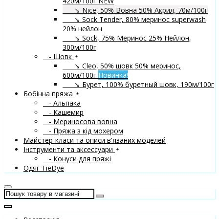
420м/100г
NEW
↘ Nice, 50% Вовна 50% Акрил, 70м/100г
↘ Sock Tender, 80% меринос superwash
20% нейлон
↘ Sock, 75% Меринос 25% Нейлон,
300м/100г
- Шовк
+
↘ Cleo, 50% шовк 50% меринос,
600м/100г
Новинка!
↘ Бурет, 100% буретный шовк, 190м/100г
Бобінна пряжа
+
- Альпака
- Кашемир
- Мериносова вовна
- Пряжа з кід мохером
Майстер-класи та описи в'язаних моделей
Інструменти та аксессуари
+
- Конуси для пряжі
Одяг TieDye