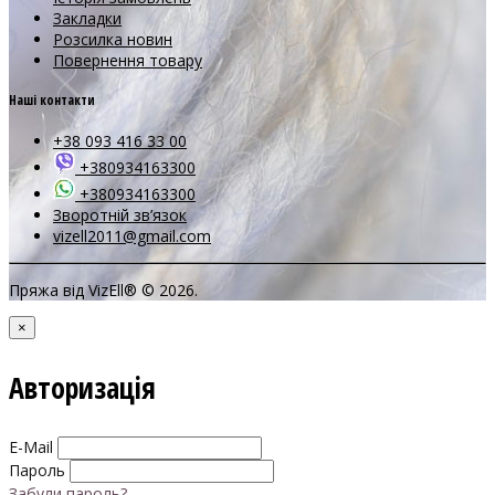
Закладки
Розсилка новин
Повернення товару
Наші контакти
+38 093 416 33 00
+380934163300
+380934163300
Зворотній зв’язок
vizell2011@gmail.com
Пряжа від VizEll® © 2026.
×
Авторизація
E-Mail
Пароль
Забули пароль?