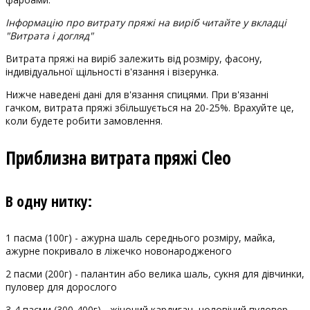
Інформацію про витрату пряжі на виріб читайте у вкладці
"Витрата і догляд"
Витрата пряжі на виріб залежить від розміру, фасону,
індивідуальної щільності в'язання і візерунка.
Нижче наведені дані для в'язання спицями. При в'язанні
гачком, витрата пряжі збільшується на 20-25%. Врахуйте це,
коли будете робити замовлення.
Приблизна витрата пряжі Cleo
В одну нитку:
1 пасма (100г) - ажурна шаль середнього розміру, майка,
ажурне покривало в ліжечко новонародженого
2 пасми (200г) - палантин або велика шаль, сукня для дівчинки,
пуловер для дорослого
3-4 пасми (300-400г) - жіночий кардиган, чоловічий пуловер