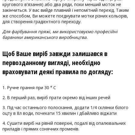
кругового в'язання) або два ряди, поки менший моток не
закінчиться. У вас вийде плавний і непомітний перехід. Таким
же способом, Ви можете поєднувати мотки різних кольорів,
для створення градієнтного переходу.
Для фарбування пряжі, ми використовуємо професійні
барвники американського виробництва.
Щоб Ваше виріб завжди залишався в
первозданному вигляді, необхідно
враховувати деякі правила по догляду:
1. Ручне прання при 30 ° С
2. В перший раз, виріб прати окремо від інших речей
3. Під час останнього полоскання, додати 1/4 склянки білого
оцту в 8л води, почекати 15 хвилин і дбайливо віджати
4. Сушити виріб на рівній поверхні, подалі від опалювальних
приладів і прямих сонячних променів.