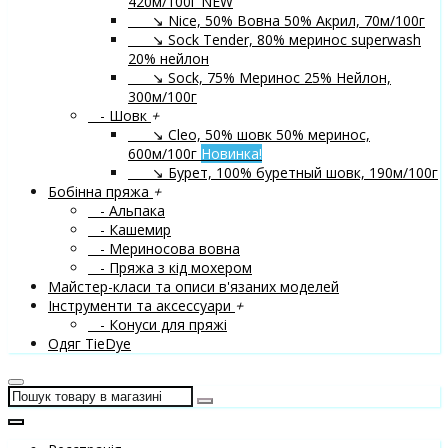
420м/100г
NEW
↘ Nice, 50% Вовна 50% Акрил, 70м/100г
↘ Sock Tender, 80% меринос superwash
20% нейлон
↘ Sock, 75% Меринос 25% Нейлон,
300м/100г
- Шовк
+
↘ Cleo, 50% шовк 50% меринос,
600м/100г
Новинка!
↘ Бурет, 100% буретный шовк, 190м/100г
Бобінна пряжа
+
- Альпака
- Кашемир
- Мериносова вовна
- Пряжа з кід мохером
Майстер-класи та описи в'язаних моделей
Інструменти та аксессуари
+
- Конуси для пряжі
Одяг TieDye