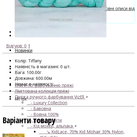
Безкоштовні описи моделей
Галерея в'язаних виробів та безкоштовні описи від
VizEll
Поради та рекомендації
Знижки
Відгуків: 0
|
Новинки
Колір: Tiffany
Наявність в магазині: 0 шт.
. . .
Вага: 100.00г
Довжина: 600.00м
Немає в наявності
Книги по фарбуванню пряжі
Лімітована колекція пряжі
Пряжа ручного фарбування VizEll
+
441 грн.
- Luxury Collection
- Бавовна
- Вовна 100%
Варіанти товару
- Вовна ягняти
- Кід мохер, альпака
+
↘ KidLace, 70% Kid Mohair 30% Nylon,