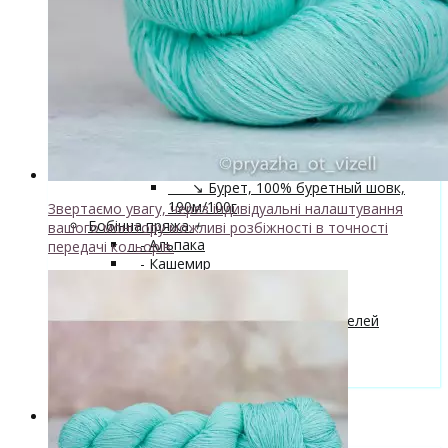
↘ Nice, 50% Вовна 50% Акрил,
70м/100г
↘ Sock Tender, 80% меринос
superwash 20% нейлон
↘ Sock, 75% Меринос 25% Нейлон,
300м/100г
- Шовк
+
↘ Cleo, 50% шовк 50% меринос,
600м/100г
Новинка!
↘ Бурет, 100% буретный шовк,
190м/100г
Звертаємо увагу, через індивідуальні налаштування
Бобінна пряжа
+
вашого монітору можливі розбіжності в точності
- Альпака
передачі кольорів.
- Кашемир
- Мериносова вовна
- Пряжа з кід мохером
Майстер-класи та описи в'язаних моделей
Інструменти та аксессуари
+
- Конуси для пряжі
Одяг TieDye
Блог про в'язання