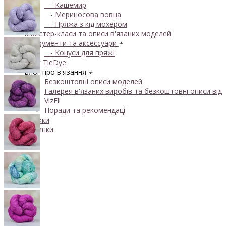
- Кашемир
- Мериносова вовна
- Пряжа з кід мохером
Майстер-класи та описи в'язаних моделей
Інструменти та аксессуари
+
- Конуси для пряжі
Одяг TieDye
Блог про в'язання
+
Безкоштовні описи моделей
Галерея в'язаних виробів та безкоштовні описи від
VizEll
Поради та рекомендації
Знижки
Новинки