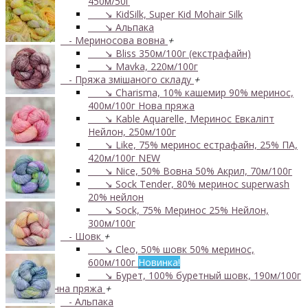
450м/50г
↘ KidSilk, Super Kid Mohair Silk
↘ Альпака
- Мериносова вовна
+
↘ Bliss 350м/100г (екстрафайн)
↘ Mavka, 220м/100г
- Пряжа змішаного складу
+
↘ Charisma, 10% кашемир 90% меринос,
400м/100г
Нова пряжа
↘ Kable Aquarelle, Меринос Евкаліпт
Нейлон, 250м/100г
↘ Like, 75% меринос естрафайн, 25% ПА,
420м/100г
NEW
↘ Nice, 50% Вовна 50% Акрил, 70м/100г
↘ Sock Tender, 80% меринос superwash
20% нейлон
↘ Sock, 75% Меринос 25% Нейлон,
300м/100г
- Шовк
+
↘ Cleo, 50% шовк 50% меринос,
600м/100г
Новинка!
↘ Бурет, 100% буретный шовк, 190м/100г
Бобінна пряжа
+
- Альпака