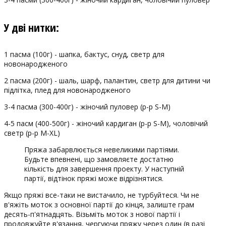
У дві нитки:
1 пасма (100г) - шапка, бактус, снуд, светр для
новонародженого
2 пасма (200г) - шаль, шарф, палантин, светр для дитини чи
підлітка, плед для новонародженого
3-4 пасма (300-400г) - жіночий пуловер (р-р S-M)
4-5 пасм (400-500г) - жіночий кардиган (р-р S-M), чоловічий
светр (р-р M-XL)
Пряжа забарвлюється невеликими партіями.
Будьте впевнені, що замовляєте достатню
кількість для завершення проекту. У наступній
партії, відтінок пряжі може відрізнятися.
Якщо пряжі все-таки не вистачило, не турбуйтеся. Чи не
в'яжіть моток з основної партії до кінця, залиште грам
десять-п'ятнадцять. Візьміть моток з нової партії і
продовжуйте в'язання, чергуючи пряжу через один (в разі