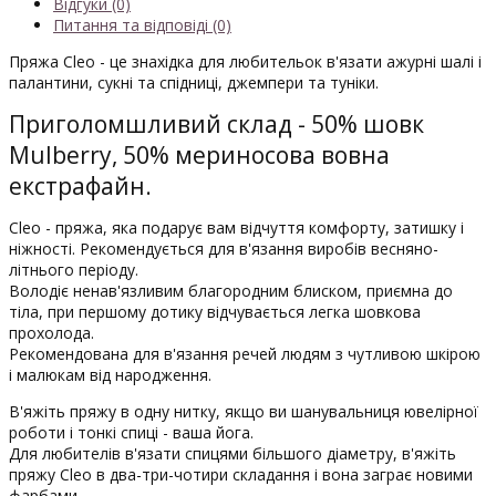
Відгуки (0)
Питання та відповіді (0)
Пряжа Cleo - це знахідка для любительок в'язати ажурні шалі і
палантини, сукні та спідниці, джемпери та туніки.
Приголомшливий склад - 50% шовк
Mulberry, 50% мериносова вовна
екстрафайн.
Cleo - пряжа, яка подарує вам відчуття комфорту, затишку і
ніжності. Рекомендується для в'язання виробів весняно-
літнього періоду.
Володіє ненав'язливим благородним блиском, приємна до
тіла, при першому дотику відчувається легка шовкова
прохолода.
Рекомендована для в'язання речей людям з чутливою шкірою
і малюкам від народження.
В'яжіть пряжу в одну нитку, якщо ви шанувальниця ювелірної
роботи і тонкі спиці - ваша йога.
Для любителів в'язати спицями більшого діаметру, в'яжіть
пряжу Cleo в два-три-чотири складання і вона заграє новими
фарбами.