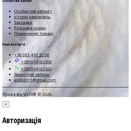
Особистий кабінет
Особистий кабінет
Історія замовлень
Закладки
Розсилка новин
Повернення товару
Наші контакти
+38 093 416 33 00
+380934163300
+380934163300
Зворотній зв’язок
vizell2011@gmail.com
Пряжа від VizEll® © 2026.
×
Авторизація