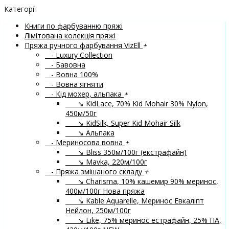
Категорії
Книги по фарбуванню пряжі
Лімітована колекція пряжі
Пряжа ручного фарбування VizEll
+
- Luxury Collection
- Бавовна
- Вовна 100%
- Вовна ягняти
- Кід мохер, альпака
+
↘ KidLace, 70% Kid Mohair 30% Nylon,
450м/50г
↘ KidSilk, Super Kid Mohair Silk
↘ Альпака
- Мериносова вовна
+
↘ Bliss 350м/100г (екстрафайн)
↘ Mavka, 220м/100г
- Пряжа змішаного складу
+
↘ Charisma, 10% кашемир 90% меринос,
400м/100г
Нова пряжа
↘ Kable Aquarelle, Меринос Евкаліпт
Нейлон, 250м/100г
↘ Like, 75% меринос естрафайн, 25% ПА,