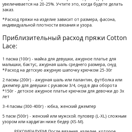
увеличивается на 20-25%. Учтите это, когда будете делать
заказ.
*Расход пряжи на изделие зависит от размера, фасона,
индивидуальной плотности вязания и узора.
Приблизительный расход пряжи Cotton
Lace:
1 пасма (100г) - майка для девушки, ажурное платье для
малышки, бактус, ажурная шаль среднего размера, снуд
*Расход на детскую ажурную шапочку крючком 25-30г
2 пасмы (200г) - ажурная шаль или палантин, футболка или
джемпер для девушки с рукавом 3/4, снуд в два оборота
*150г - детское ажурное платье крючком для девочки до 3х
лет
3-4 пасмы (300-400г) - юбка, женский джемпер
5 пасм (500г) - женский или мужской. пуловер (L-XL) сложным
узором или кардиган ниже бедер (XS-M).
РЕКОМЕНДУЕМ! После вязания, изделие, которое