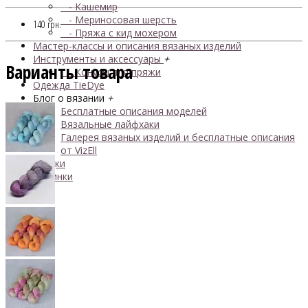
- Кашемир
- Мериносовая шерсть
140 грн.
- Пряжа с кид мохером
Мастер-классы и описания вязаных изделий
Инструменты и аксессуары
+
Варианты товара
- Конусы для пряжи
Одежда TieDye
Блог о вязании
+
Бесплатные описания моделей
Вязальные лайфхаки
Галерея вязаных изделий и бесплатные описания
от VizEll
Скидки
Новинки