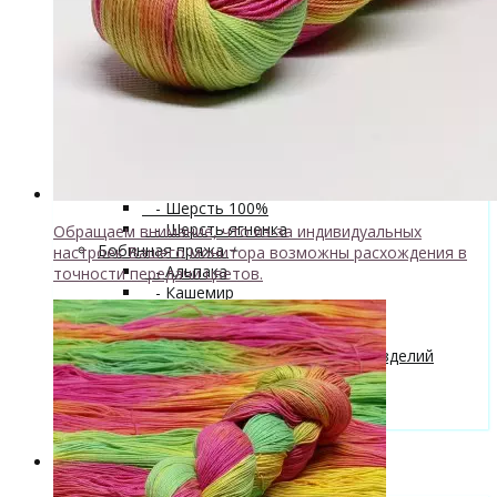
superwash 20% нейлон
↘ Sock, 75% Меринос 25% Нейлон,
300м/100г
- Хлопок
- Шелк
+
↘ Cleo 50% шелк 50% меринос
600м/100г
Новинка!
↘ Бурет, 100% буретный шелк,
190м/100г
- Шерсть 100%
- Шерсть ягненка
Обращаем внимание, что из-за индивидуальных
Бобинная пряжа
+
настроек Вашего монитора возможны расхождения в
- Альпака
точности передачи цветов.
- Кашемир
- Мериносовая шерсть
- Пряжа с кид мохером
Мастер-классы и описания вязаных изделий
Инструменты и аксессуары
+
- Конусы для пряжи
Одежда TieDye
Блог о вязании