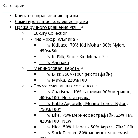
Категории
Книги по окрашиванию пряжи
Лимитированная коллекция пряжи
Пряжа ручного крашения VizEll
+
- Luxury Collection
- Кид мохер, альпака
+
↘ KidLace, 70% Kid Mohair 30% Nylon,
450м/50г
↘ KidSilk, Super Kid Mohair Silk
↘ Альпака
- Мериносовая шерсть
+
↘ Bliss 350м/100г (экстрафайн)
↘ Mavka, 220м/100г
- Пряжа смешанных составов
+
↘ Charisma, 10% кашемир 90% меринос,
400м/100г
Новая пряжа
↘ Kable Aquarelle, Merino Tencel Nylon,
250м/100г
↘ Like, 75% меринос эстрафайн, 25% ПА,
420м/100г
NEW
↘ Nice, 50% Шерсть 50% Акрил, 70м/100г
↘ Sock Tender, 80% меринос superwash