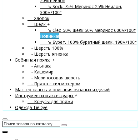
20% нейлон
↘ Sock, 75% Меринос 25% Нейлон,
300м/100г
- Хлопок
- Шелк
+
↘ Cleo 50% шелк 50% меринос 600м/100г
Новинка!
↘ Бурет, 100% буретный шелк, 190м/100г
- Шерсть 100%
- Шерсть ягненка
Бобинная пряжа
+
- Альпака
- Кашемир
- Мериносовая шерсть
- Пряжа с кид мохером
Мастер-классы и описания вязаных изделий
Инструменты и аксессуары
+
- Конусы для пряжи
Одежда TieDye