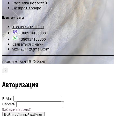
Рассылка новостей
Возврат товара
Наши контакты
+38 093 416 33 00
+380934163300
+380934163300
Связаться с нами
vizell2011@gmail.com
Пряжа от VizEll® © 2026.
×
Авторизация
E-Mail
Пароль
Забыли пароль?
Войти в Личный кабинет