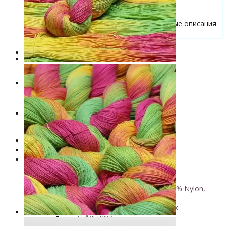
Бесплатные описания моделей
Вязальные лайфхаки
Галерея вязаных изделий и бесплатные описания
от VizEll
Скидки
Новинки
. . .
Книги по окрашиванию пряжи
Лимитированная коллекция пряжи
Пряжа ручного крашения VizEll
+
- Luxury Collection
- Кид мохер, альпака
+
↘ KidLace, 70% Kid Mohair 30% Nylon,
450м/50г
↘ KidSilk, Super Kid Mohair Silk
↘ Альпака