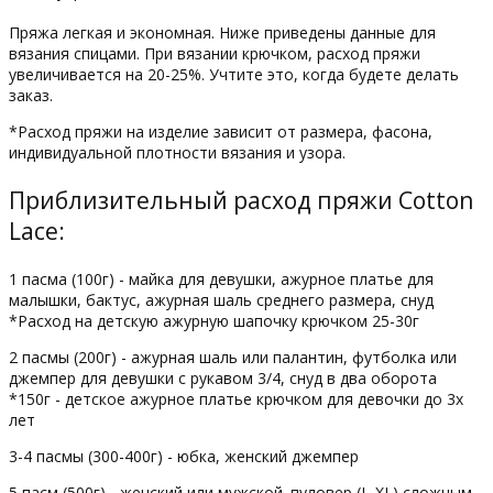
Пряжа легкая и экономная.
Ниже приведены данные для
вязания спицами. При вязании крючком, расход пряжи
увеличивается на 20-25%. Учтите это, когда будете делать
заказ.
*Расход пряжи на изделие зависит от размера, фасона,
индивидуальной плотности вязания и узора.
Приблизительный расход пряжи Cotton
Lace:
1 пасма (100г) - майка для девушки, ажурное платье для
малышки, бактус, ажурная шаль среднего размера, снуд
*Расход на детскую ажурную шапочку крючком 25-30г
2 пасмы (200г) - ажурная шаль или палантин, футболка или
джемпер для девушки с рукавом 3/4, снуд в два оборота
*150г - детское ажурное платье крючком для девочки до 3х
лет
3-4 пасмы (300-400г) - юбка, женский джемпер
5 пасм (500г) - женский или мужской. пуловер (L-XL) сложным