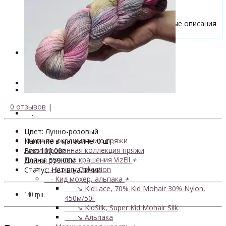
Бесплатные описания моделей
Вязальные лайфхаки
Галерея вязаных изделий и бесплатные описания
от VizEll
Скидки
Новинки
0 отзывов
|
. . .
Цвет: Лунно-розовый
Книги по окрашиванию пряжи
Наличие в магазине: 0 шт.
Лимитированная коллекция пряжи
Вес: 100.00г
Пряжа ручного крашения VizEll
+
Длина: 550.00м
- Luxury Collection
Статус: Нет в наличии
- Кид мохер, альпака
+
↘ KidLace, 70% Kid Mohair 30% Nylon,
140 грн.
450м/50г
↘ KidSilk, Super Kid Mohair Silk
↘ Альпака