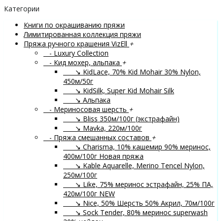
Категории
Книги по окрашиванию пряжи
Лимитированная коллекция пряжи
Пряжа ручного крашения VizEll
+
- Luxury Collection
- Кид мохер, альпака
+
↘ KidLace, 70% Kid Mohair 30% Nylon,
450м/50г
↘ KidSilk, Super Kid Mohair Silk
↘ Альпака
- Мериносовая шерсть
+
↘ Bliss 350м/100г (экстрафайн)
↘ Mavka, 220м/100г
- Пряжа смешанных составов
+
↘ Charisma, 10% кашемир 90% меринос,
400м/100г
Новая пряжа
↘ Kable Aquarelle, Merino Tencel Nylon,
250м/100г
↘ Like, 75% меринос эстрафайн, 25% ПА,
420м/100г
NEW
↘ Nice, 50% Шерсть 50% Акрил, 70м/100г
↘ Sock Tender, 80% меринос superwash