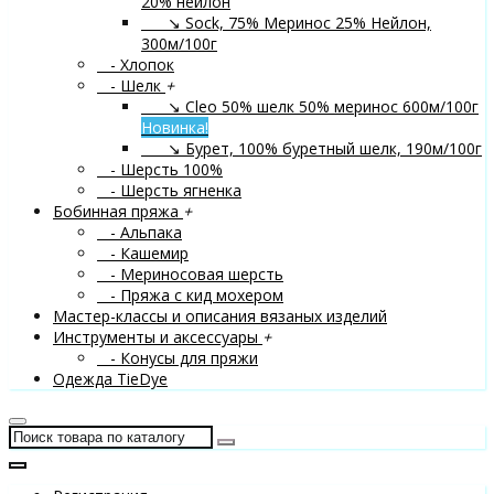
20% нейлон
↘ Sock, 75% Меринос 25% Нейлон,
300м/100г
- Хлопок
- Шелк
+
↘ Cleo 50% шелк 50% меринос 600м/100г
Новинка!
↘ Бурет, 100% буретный шелк, 190м/100г
- Шерсть 100%
- Шерсть ягненка
Бобинная пряжа
+
- Альпака
- Кашемир
- Мериносовая шерсть
- Пряжа с кид мохером
Мастер-классы и описания вязаных изделий
Инструменты и аксессуары
+
- Конусы для пряжи
Одежда TieDye