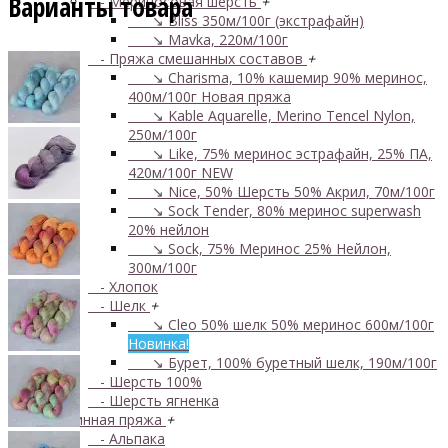
Варианты товара
- Мериносовая шерсть
+
↘ Bliss 350м/100г (экстрафайн)
↘ Mavka, 220м/100г
- Пряжа смешанных составов
+
↘ Charisma, 10% кашемир 90% меринос,
400м/100г
Новая пряжа
↘ Kable Aquarelle, Merino Tencel Nylon,
250м/100г
↘ Like, 75% меринос эстрафайн, 25% ПА,
420м/100г
NEW
↘ Nice, 50% Шерсть 50% Акрил, 70м/100г
↘ Sock Tender, 80% меринос superwash
20% нейлон
↘ Sock, 75% Меринос 25% Нейлон,
300м/100г
- Хлопок
- Шелк
+
↘ Cleo 50% шелк 50% меринос 600м/100г
Новинка!
↘ Бурет, 100% буретный шелк, 190м/100г
- Шерсть 100%
- Шерсть ягненка
Бобинная пряжа
+
- Альпака