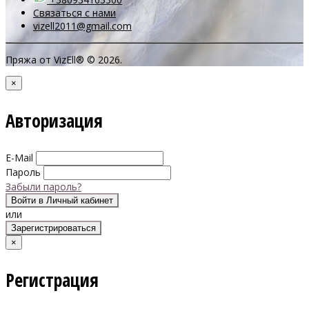
Связаться с нами
vizell2011@gmail.com
Пряжа от VizEll® © 2026.
×
Авторизация
E-Mail
Пароль
Забыли пароль?
Войти в Личный кабинет
или
Зарегистрироваться
×
Регистрация