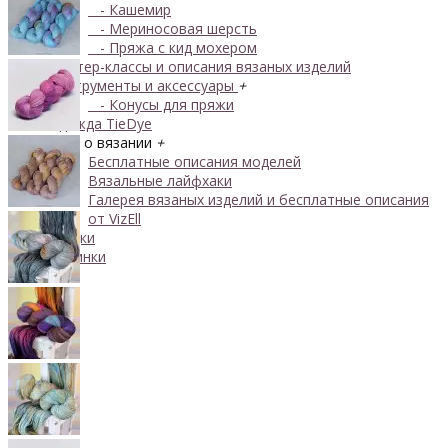
- Кашемир
- Мериносовая шерсть
- Пряжа с кид мохером
Мастер-классы и описания вязаных изделий
Инструменты и аксессуары
+
- Конусы для пряжи
Одежда TieDye
Блог о вязании
+
Бесплатные описания моделей
Вязальные лайфхаки
Галерея вязаных изделий и бесплатные описания
от VizEll
Скидки
Новинки