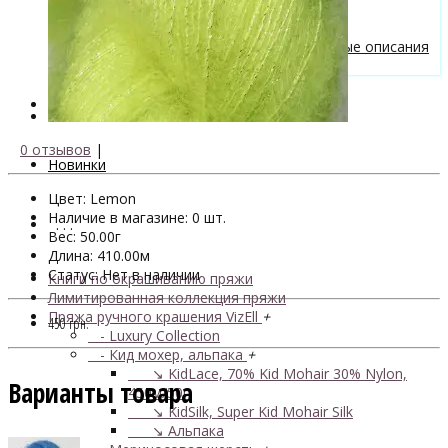
Бесплатные описания моделей
Вязальные лайфхаки
Галерея вязаных изделий и бесплатные описания
от VizEll
Скидки
0 отзывов
|
Новинки
Цвет: Lemon
Наличие в магазине: 0 шт.
. . .
Вес: 50.00г
Длина: 410.00м
Статус: Нет в наличии
Книги по окрашиванию пряжи
Лимитированная коллекция пряжи
Пряжа ручного крашения VizEll
+
450 грн.
- Luxury Collection
- Кид мохер, альпака
+
↘ KidLace, 70% Kid Mohair 30% Nylon,
Варианты товара
450м/50г
↘ KidSilk, Super Kid Mohair Silk
↘ Альпака