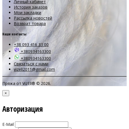
Личный кабинет
История заказов
Мои закладки
Рассылка новостей
Возврат товара
Наши контакты
+38 093 416 33 00
+380934163300
+380934163300
Связаться с нами
vizell2011@gmail.com
Пряжа от VizEll® © 2026.
×
Авторизация
E-Mail