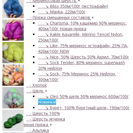
- Мериносовая шерсть
+
↘ Bliss 350м/100г (экстрафайн)
↘ Mavka, 220м/100г
- Пряжа смешанных составов
+
↘ Charisma, 10% кашемир 90% меринос,
400м/100г
Новая пряжа
↘ Kable Aquarelle, Merino Tencel Nylon,
250м/100г
↘ Like, 75% меринос эстрафайн, 25% ПА,
420м/100г
NEW
↘ Nice, 50% Шерсть 50% Акрил, 70м/100г
↘ Sock Tender, 80% меринос superwash
20% нейлон
↘ Sock, 75% Меринос 25% Нейлон,
300м/100г
- Хлопок
- Шелк
+
↘ Cleo 50% шелк 50% меринос 600м/100г
Новинка!
↘ Бурет, 100% буретный шелк, 190м/100г
- Шерсть 100%
- Шерсть ягненка
Бобинная пряжа
+
- Альпака