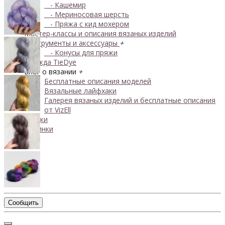
- Кашемир
- Мериносовая шерсть
- Пряжа с кид мохером
Мастер-классы и описания вязаных изделий
Инструменты и аксессуары
+
- Конусы для пряжи
Одежда TieDye
Блог о вязании
+
Бесплатные описания моделей
Вязальные лайфхаки
Галерея вязаных изделий и бесплатные описания
от VizEll
Скидки
Новинки
Сообщить