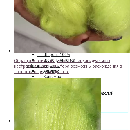
superwash 20% нейлон
↘ Sock, 75% Меринос 25% Нейлон,
300м/100г
- Хлопок
- Шелк
+
↘ Cleo 50% шелк 50% меринос
600м/100г
Новинка!
↘ Бурет, 100% буретный шелк,
190м/100г
- Шерсть 100%
- Шерсть ягненка
Обращаем внимание, что из-за индивидуальных
Бобинная пряжа
+
настроек Вашего монитора возможны расхождения в
- Альпака
точности передачи цветов.
- Кашемир
- Мериносовая шерсть
- Пряжа с кид мохером
Мастер-классы и описания вязаных изделий
Инструменты и аксессуары
+
- Конусы для пряжи
Одежда TieDye
Блог о вязании