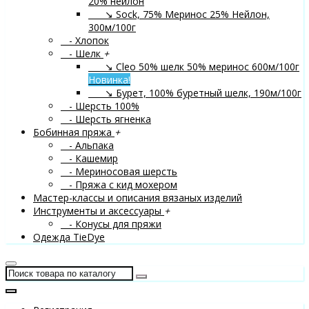
20% нейлон
↘ Sock, 75% Меринос 25% Нейлон,
300м/100г
- Хлопок
- Шелк
+
↘ Cleo 50% шелк 50% меринос 600м/100г
Новинка!
↘ Бурет, 100% буретный шелк, 190м/100г
- Шерсть 100%
- Шерсть ягненка
Бобинная пряжа
+
- Альпака
- Кашемир
- Мериносовая шерсть
- Пряжа с кид мохером
Мастер-классы и описания вязаных изделий
Инструменты и аксессуары
+
- Конусы для пряжи
Одежда TieDye