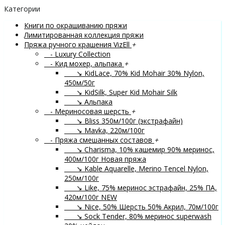
Категории
Книги по окрашиванию пряжи
Лимитированная коллекция пряжи
Пряжа ручного крашения VizEll
+
- Luxury Collection
- Кид мохер, альпака
+
↘ KidLace, 70% Kid Mohair 30% Nylon,
450м/50г
↘ KidSilk, Super Kid Mohair Silk
↘ Альпака
- Мериносовая шерсть
+
↘ Bliss 350м/100г (экстрафайн)
↘ Mavka, 220м/100г
- Пряжа смешанных составов
+
↘ Charisma, 10% кашемир 90% меринос,
400м/100г
Новая пряжа
↘ Kable Aquarelle, Merino Tencel Nylon,
250м/100г
↘ Like, 75% меринос эстрафайн, 25% ПА,
420м/100г
NEW
↘ Nice, 50% Шерсть 50% Акрил, 70м/100г
↘ Sock Tender, 80% меринос superwash