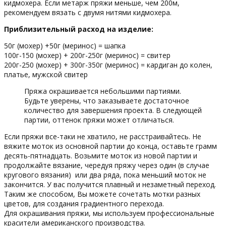
кидмохера. Если метарж пряжи меньше, чем 200м,
рекомендуем вязать с двумя нитями кидмохера.
Приблизительный расход на изделие:
50г (мохер) +50г (меринос) = шапка
100г-150 (мохер) + 200г-250г (меринос) = свитер
200г-250 (мохер) + 300г-350г (меринос) = кардиган до колен,
платье, мужской свитер
Пряжа окрашивается небольшими партиями.
Будьте уверены, что заказываете достаточное
количество для завершения проекта. В следующей
партии, оттенок пряжи может отличаться.
Если пряжи все-таки не хватило, не расстраивайтесь. Не
вяжите моток из основной партии до конца, оставьте грамм
десять-пятнадцать. Возьмите моток из новой партии и
продолжайте вязание, чередуя пряжу через один (в случае
кругового вязания) или два ряда, пока меньший моток не
закончится. У вас получится плавный и незаметный переход.
Таким же способом, Вы можете сочетать мотки разных
цветов, для создания градиентного перехода.
Для окрашивания пряжи, мы используем профессиональные
красители американского производства.