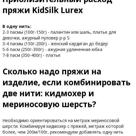
пряжи KidSilk Lurex
В одну нить:
2-3 пасмы (100г-150г) - палантин или шаль, платье для
девочки, ажурный пуловер р-р S
3-4 пасмы (150г-200г) - женский кардиган до бедер
5-6 пасм (250г-300г) - ажурная удлиненная юбка
7-8 пасм (350-400г) - платье
Сколько надо пряжи на
изделие, если комбинировать
две нити: кидмохер и
мериносовую шерсть?
Необходимо ориентироваться на метраж мериносовой
шерсти. Комбинируя кидмохер с пряжей, метраж которой
более, чем 200м/100г, рекомендуем добавлять одну нить