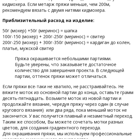
кидмохера. Если метарж пряжи меньше, чем 200м,
рекомендуем вязать с двумя нитями кидмохера.
Приблизительный расход на изделие:
50г (мохер) +50г (меринос) = шапка
100г-150 (мохер) + 200г-250г (меринос) = свитер
200г-250 (мохер) + 300г-350г (меринос) = кардиган до колен,
платье, мужской свитер
Пряжа окрашивается небольшими партиями.
Будьте уверены, что заказываете достаточное
количество для завершения проекта. В следующей
партии, оттенок пряжи может отличаться.
Если пряжи все-таки не хватило, не расстраивайтесь. Не
вяжите моток из основной партии до конца, оставьте грамм
десять-пятнадцать. Возьмите моток из новой партии и
продолжайте вязание, чередуя пряжу через один (в случае
кругового вязания) или два ряда, пока меньший моток не
закончится. У вас получится плавный и незаметный переход.
Таким же способом, Вы можете сочетать мотки разных
цветов, для создания градиентного перехода.
Для окрашивания пряжи, мы используем профессиональные