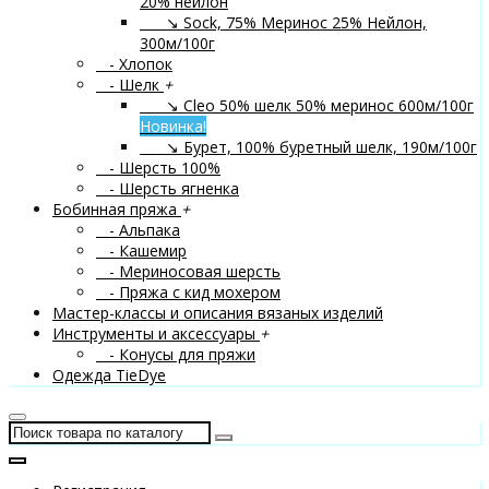
20% нейлон
↘ Sock, 75% Меринос 25% Нейлон,
300м/100г
- Хлопок
- Шелк
+
↘ Cleo 50% шелк 50% меринос 600м/100г
Новинка!
↘ Бурет, 100% буретный шелк, 190м/100г
- Шерсть 100%
- Шерсть ягненка
Бобинная пряжа
+
- Альпака
- Кашемир
- Мериносовая шерсть
- Пряжа с кид мохером
Мастер-классы и описания вязаных изделий
Инструменты и аксессуары
+
- Конусы для пряжи
Одежда TieDye