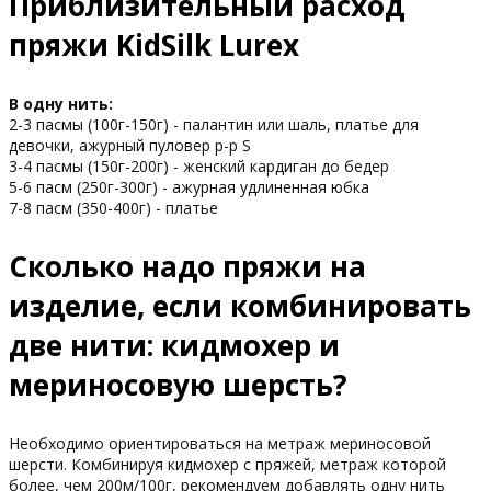
Приблизительный расход
пряжи KidSilk Lurex
В одну нить:
2-3 пасмы (100г-150г) - палантин или шаль, платье для
девочки, ажурный пуловер р-р S
3-4 пасмы (150г-200г) - женский кардиган до бедер
5-6 пасм (250г-300г) - ажурная удлиненная юбка
7-8 пасм (350-400г) - платье
Сколько надо пряжи на
изделие, если комбинировать
две нити: кидмохер и
мериносовую шерсть?
Необходимо ориентироваться на метраж мериносовой
шерсти. Комбинируя кидмохер с пряжей, метраж которой
более, чем 200м/100г, рекомендуем добавлять одну нить