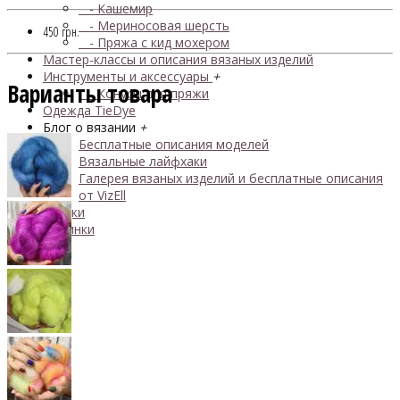
- Кашемир
- Мериносовая шерсть
450 грн.
- Пряжа с кид мохером
Мастер-классы и описания вязаных изделий
Инструменты и аксессуары
+
Варианты товара
- Конусы для пряжи
Одежда TieDye
Блог о вязании
+
Бесплатные описания моделей
Вязальные лайфхаки
Галерея вязаных изделий и бесплатные описания
от VizEll
Скидки
Новинки