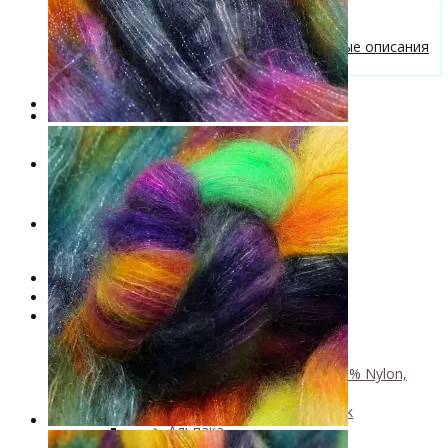
Бесплатные описания моделей
Вязальные лайфхаки
Галерея вязаных изделий и бесплатные описания
от VizEll
Скидки
Новинки
. . .
Книги по окрашиванию пряжи
Лимитированная коллекция пряжи
Пряжа ручного крашения VizEll
+
- Luxury Collection
- Кид мохер, альпака
+
↘ KidLace, 70% Kid Mohair 30% Nylon,
450м/50г
↘ KidSilk, Super Kid Mohair Silk
↘ Альпака