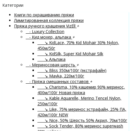
Категории
Книги по окрашиванию пряжи
Лимитированная коллекция пряжи
Пряжа ручного крашения VizEll
+
- Luxury Collection
- Кид мохер, альпака
+
↘ KidLace, 70% Kid Mohair 30% Nylon,
450м/50г
↘ KidSilk, Super Kid Mohair Silk
↘ Альпака
- Мериносовая шерсть
+
↘ Bliss 350м/100г (экстрафайн)
↘ Mavka, 220м/100г
- Пряжа смешанных составов
+
↘ Charisma, 10% кашемир 90% меринос,
400м/100г
Новая пряжа
↘ Kable Aquarelle, Merino Tencel Nylon,
250м/100г
↘ Like, 75% меринос эстрафайн, 25% ПА,
420м/100г
NEW
↘ Nice, 50% Шерсть 50% Акрил, 70м/100г
↘ Sock Tender, 80% меринос superwash