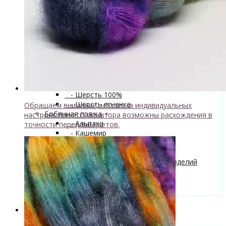
superwash 20% нейлон
↘ Sock, 75% Меринос 25% Нейлон,
300м/100г
- Хлопок
- Шелк
+
↘ Cleo 50% шелк 50% меринос
600м/100г
Новинка!
↘ Бурет, 100% буретный шелк,
190м/100г
- Шерсть 100%
- Шерсть ягненка
Обращаем внимание, что из-за индивидуальных
Бобинная пряжа
+
настроек Вашего монитора возможны расхождения в
- Альпака
точности передачи цветов.
- Кашемир
- Мериносовая шерсть
- Пряжа с кид мохером
Мастер-классы и описания вязаных изделий
Инструменты и аксессуары
+
- Конусы для пряжи
Одежда TieDye
Блог о вязании