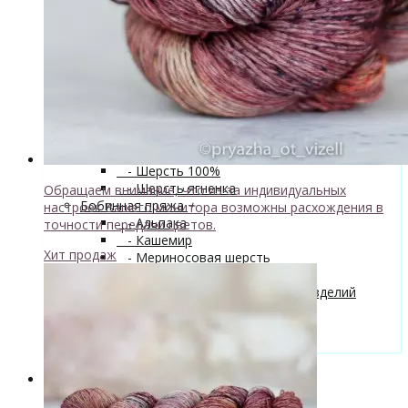
superwash 20% нейлон
↘ Sock, 75% Меринос 25% Нейлон,
300м/100г
- Хлопок
- Шелк
+
↘ Cleo 50% шелк 50% меринос
600м/100г
Новинка!
↘ Бурет, 100% буретный шелк,
190м/100г
- Шерсть 100%
- Шерсть ягненка
Обращаем внимание, что из-за индивидуальных
Бобинная пряжа
+
настроек Вашего монитора возможны расхождения в
- Альпака
точности передачи цветов.
- Кашемир
Хит продаж
- Мериносовая шерсть
- Пряжа с кид мохером
Мастер-классы и описания вязаных изделий
Инструменты и аксессуары
+
- Конусы для пряжи
Одежда TieDye
Блог о вязании