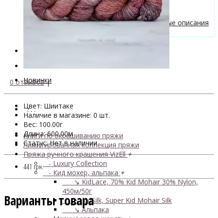
Бесплатные описания моделей
Вязальные лайфхаки
Галерея вязаных изделий и бесплатные описания
от VizEll
Скидки
Новинки
0 отзывов
|
Цвет: Шиитаке
. . .
Наличие в магазине: 0 шт.
Вес: 100.00г
Длина: 600.00м
Книги по окрашиванию пряжи
Статус: Нет в наличии
Лимитированная коллекция пряжи
Пряжа ручного крашения VizEll
+
- Luxury Collection
441 грн.
- Кид мохер, альпака
+
↘ KidLace, 70% Kid Mohair 30% Nylon,
450м/50г
Варианты товара
↘ KidSilk, Super Kid Mohair Silk
↘ Альпака