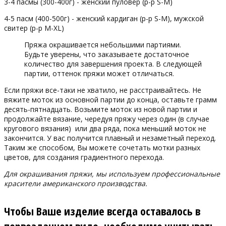
3-4 пасмы (300-400г) - женский пуловер (р-р S-M)
4-5 пасм (400-500г) - женский кардиган (р-р S-M), мужской
свитер (р-р M-XL)
Пряжа окрашивается небольшими партиями.
Будьте уверены, что заказываете достаточное
количество для завершения проекта. В следующей
партии, оттенок пряжи может отличаться.
Если пряжи все-таки не хватило, не расстраивайтесь. Не
вяжите моток из основной партии до конца, оставьте грамм
десять-пятнадцать. Возьмите моток из новой партии и
продолжайте вязание, чередуя пряжу через один (в случае
кругового вязания) или два ряда, пока меньший моток не
закончится. У вас получится плавный и незаметный переход.
Таким же способом, Вы можете сочетать мотки разных
цветов, для создания градиентного перехода.
Для окрашивания пряжи, мы используем профессиональные
красители американского производства.
Чтобы Ваше изделие всегда оставалось в
первозданном виде, необходимо учитывать