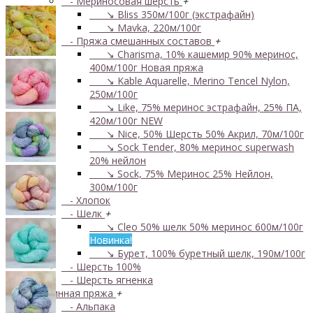
- Мериносовая шерсть
+
↘ Bliss 350м/100г (экстрафайн)
↘ Mavka, 220м/100г
- Пряжа смешанных составов
+
↘ Charisma, 10% кашемир 90% меринос,
400м/100г
Новая пряжа
↘ Kable Aquarelle, Merino Tencel Nylon,
250м/100г
↘ Like, 75% меринос эстрафайн, 25% ПА,
420м/100г
NEW
↘ Nice, 50% Шерсть 50% Акрил, 70м/100г
↘ Sock Tender, 80% меринос superwash
20% нейлон
↘ Sock, 75% Меринос 25% Нейлон,
300м/100г
- Хлопок
- Шелк
+
↘ Cleo 50% шелк 50% меринос 600м/100г
Новинка!
↘ Бурет, 100% буретный шелк, 190м/100г
- Шерсть 100%
- Шерсть ягненка
Бобинная пряжа
+
- Альпака