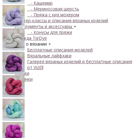
- Кашемир
- Мериносовая шерсть
- Пряжа с кид мохером
Мастер-классы и описания вязаных изделий
Инструменты и аксессуары
+
- Конусы для пряжи
Одежда TieDye
Блог о вязании
+
Бесплатные описания моделей
Вязальные лайфхаки
Галерея вязаных изделий и бесплатные описания
от VizEll
Скидки
Новинки