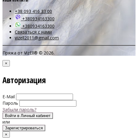
Наши контакты
+38 093 416 33 00
+380934163300
+380934163300
Связаться с нами
vizell2011@gmail.com
Пряжа от VizEll® © 2026.
×
Авторизация
E-Mail
Пароль
Забыли пароль?
Войти в Личный кабинет
или
Зарегистрироваться
×