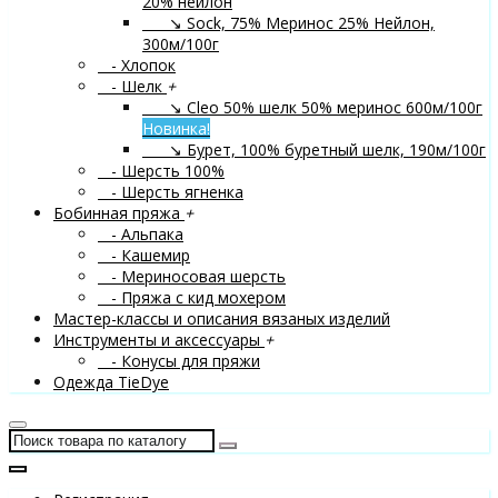
20% нейлон
↘ Sock, 75% Меринос 25% Нейлон,
300м/100г
- Хлопок
- Шелк
+
↘ Cleo 50% шелк 50% меринос 600м/100г
Новинка!
↘ Бурет, 100% буретный шелк, 190м/100г
- Шерсть 100%
- Шерсть ягненка
Бобинная пряжа
+
- Альпака
- Кашемир
- Мериносовая шерсть
- Пряжа с кид мохером
Мастер-классы и описания вязаных изделий
Инструменты и аксессуары
+
- Конусы для пряжи
Одежда TieDye