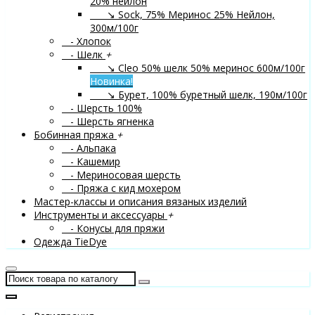
20% нейлон
↘ Sock, 75% Меринос 25% Нейлон,
300м/100г
- Хлопок
- Шелк
+
↘ Cleo 50% шелк 50% меринос 600м/100г
Новинка!
↘ Бурет, 100% буретный шелк, 190м/100г
- Шерсть 100%
- Шерсть ягненка
Бобинная пряжа
+
- Альпака
- Кашемир
- Мериносовая шерсть
- Пряжа с кид мохером
Мастер-классы и описания вязаных изделий
Инструменты и аксессуары
+
- Конусы для пряжи
Одежда TieDye