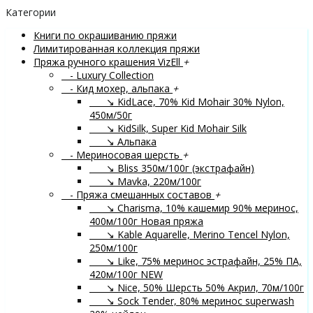
Категории
Книги по окрашиванию пряжи
Лимитированная коллекция пряжи
Пряжа ручного крашения VizEll
+
- Luxury Collection
- Кид мохер, альпака
+
↘ KidLace, 70% Kid Mohair 30% Nylon,
450м/50г
↘ KidSilk, Super Kid Mohair Silk
↘ Альпака
- Мериносовая шерсть
+
↘ Bliss 350м/100г (экстрафайн)
↘ Mavka, 220м/100г
- Пряжа смешанных составов
+
↘ Charisma, 10% кашемир 90% меринос,
400м/100г
Новая пряжа
↘ Kable Aquarelle, Merino Tencel Nylon,
250м/100г
↘ Like, 75% меринос эстрафайн, 25% ПА,
420м/100г
NEW
↘ Nice, 50% Шерсть 50% Акрил, 70м/100г
↘ Sock Tender, 80% меринос superwash