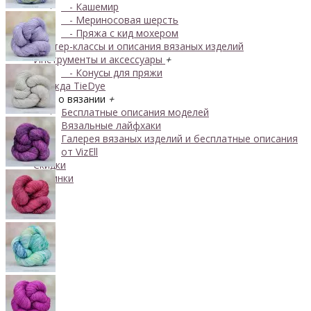
- Кашемир
- Мериносовая шерсть
- Пряжа с кид мохером
Мастер-классы и описания вязаных изделий
Инструменты и аксессуары
+
- Конусы для пряжи
Одежда TieDye
Блог о вязании
+
Бесплатные описания моделей
Вязальные лайфхаки
Галерея вязаных изделий и бесплатные описания
от VizEll
Скидки
Новинки