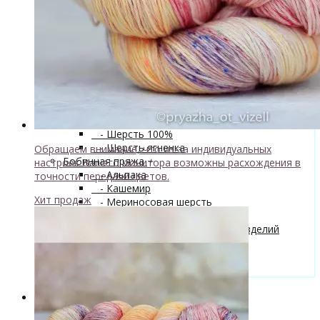
superwash 20% нейлон
↘ Sock, 75% Меринос 25% Нейлон,
300м/100г
- Хлопок
- Шелк
+
↘ Cleo 50% шелк 50% меринос
600м/100г
Новинка!
↘ Бурет, 100% буретный шелк,
190м/100г
- Шерсть 100%
- Шерсть ягненка
Обращаем внимание, что из-за индивидуальных
Бобинная пряжа
+
настроек Вашего монитора возможны расхождения в
- Альпака
точности передачи цветов.
- Кашемир
Хит продаж
- Мериносовая шерсть
- Пряжа с кид мохером
Мастер-классы и описания вязаных изделий
Инструменты и аксессуары
+
- Конусы для пряжи
Одежда TieDye
Блог о вязании