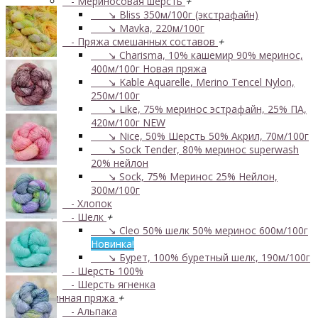
- Мериносовая шерсть
+
↘ Bliss 350м/100г (экстрафайн)
↘ Mavka, 220м/100г
- Пряжа смешанных составов
+
↘ Charisma, 10% кашемир 90% меринос,
400м/100г
Новая пряжа
↘ Kable Aquarelle, Merino Tencel Nylon,
250м/100г
↘ Like, 75% меринос эстрафайн, 25% ПА,
420м/100г
NEW
↘ Nice, 50% Шерсть 50% Акрил, 70м/100г
↘ Sock Tender, 80% меринос superwash
20% нейлон
↘ Sock, 75% Меринос 25% Нейлон,
300м/100г
- Хлопок
- Шелк
+
↘ Cleo 50% шелк 50% меринос 600м/100г
Новинка!
↘ Бурет, 100% буретный шелк, 190м/100г
- Шерсть 100%
- Шерсть ягненка
Бобинная пряжа
+
- Альпака