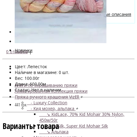
Бесплатные описания моделей
Вязальные лайфхаки
Галерея вязаных изделий и бесплатные описания
от VizEll
Скидки
Новинки
0 отзывов
|
Цвет: Лепесток
. . .
Наличие в магазине: 0 шт.
Вес: 100.00г
Длина: 600.00м
Книги по окрашиванию пряжи
Статус: Нет в наличии
Лимитированная коллекция пряжи
Пряжа ручного крашения VizEll
+
- Luxury Collection
441 грн.
- Кид мохер, альпака
+
↘ KidLace, 70% Kid Mohair 30% Nylon,
450м/50г
Варианты товара
↘ KidSilk, Super Kid Mohair Silk
↘ Альпака