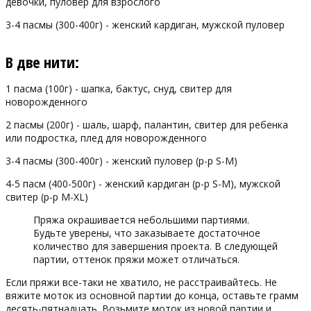
девочки, пуловер для взрослого
3-4 пасмы (300-400г) - женский кардиган, мужской пуловер
В две нити:
1 пасма (100г) - шапка, бактус, снуд, свитер для
новорожденного
2 пасмы (200г) - шаль, шарф, палантин, свитер для ребенка
или подростка, плед для новорожденного
3-4 пасмы (300-400г) - женский пуловер (р-р S-M)
4-5 пасм (400-500г) - женский кардиган (р-р S-M), мужской
свитер (р-р M-XL)
Пряжа окрашивается небольшими партиями.
Будьте уверены, что заказываете достаточное
количество для завершения проекта. В следующей
партии, оттенок пряжи может отличаться.
Если пряжи все-таки не хватило, не расстраивайтесь. Не
вяжите моток из основной партии до конца, оставьте грамм
десять-пятнадцать. Возьмите моток из новой партии и