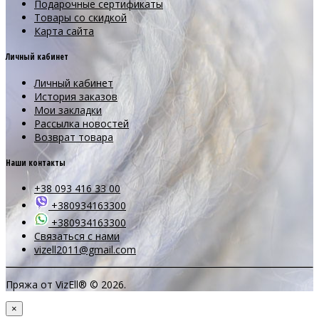
Подарочные сертификаты
Товары со скидкой
Карта сайта
Личный кабинет
Личный кабинет
История заказов
Мои закладки
Рассылка новостей
Возврат товара
Наши контакты
+38 093 416 33 00
+380934163300
+380934163300
Связаться с нами
vizell2011@gmail.com
Пряжа от VizEll® © 2026.
×