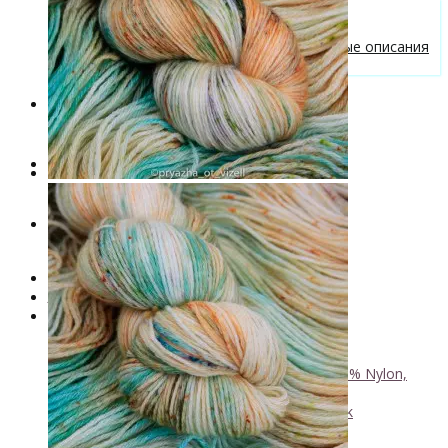
Бесплатные описания моделей
Вязальные лайфхаки
Галерея вязаных изделий и бесплатные описания
от VizEll
Скидки
Новинки
. . .
Книги по окрашиванию пряжи
Лимитированная коллекция пряжи
Пряжа ручного крашения VizEll
+
- Luxury Collection
- Кид мохер, альпака
+
↘ KidLace, 70% Kid Mohair 30% Nylon,
450м/50г
↘ KidSilk, Super Kid Mohair Silk
↘ Альпака