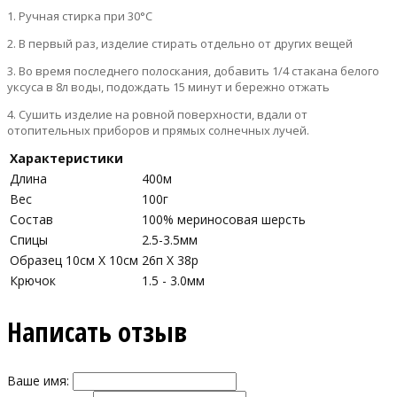
1. Ручная стирка при 30°С
2. В первый раз, изделие стирать отдельно от других вещей
3. Во время последнего полоскания, добавить 1/4 стакана белого
уксуса в 8л воды, подождать 15 минут и бережно отжать
4. Сушить изделие на ровной поверхности, вдали от
отопительных приборов и прямых солнечных лучей.
Характеристики
Длина
400м
Вес
100г
Состав
100% мериносовая шерсть
Спицы
2.5-3.5мм
Образец 10см Х 10см
26п X 38р
Крючок
1.5 - 3.0мм
Написать отзыв
Ваше имя: