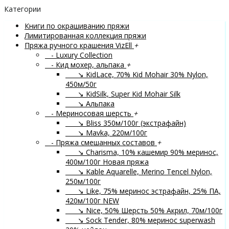
Категории
Книги по окрашиванию пряжи
Лимитированная коллекция пряжи
Пряжа ручного крашения VizEll
+
- Luxury Collection
- Кид мохер, альпака
+
↘ KidLace, 70% Kid Mohair 30% Nylon,
450м/50г
↘ KidSilk, Super Kid Mohair Silk
↘ Альпака
- Мериносовая шерсть
+
↘ Bliss 350м/100г (экстрафайн)
↘ Mavka, 220м/100г
- Пряжа смешанных составов
+
↘ Charisma, 10% кашемир 90% меринос,
400м/100г
Новая пряжа
↘ Kable Aquarelle, Merino Tencel Nylon,
250м/100г
↘ Like, 75% меринос эстрафайн, 25% ПА,
420м/100г
NEW
↘ Nice, 50% Шерсть 50% Акрил, 70м/100г
↘ Sock Tender, 80% меринос superwash