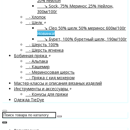
20% нейлон
↘ Sock, 75% Меринос 25% Нейлон,
300м/100г
- Хлопок
- Шелк
+
↘ Cleo 50% шелк 50% меринос 600м/100г
Новинка!
↘ Бурет, 100% буретный шелк, 190м/100г
- Шерсть 100%
- Шерсть ягненка
Бобинная пряжа
+
- Альпака
- Кашемир
- Мериносовая шерсть
- Пряжа с кид мохером
Мастер-классы и описания вязаных изделий
Инструменты и аксессуары
+
- Конусы для пряжи
Одежда TieDye