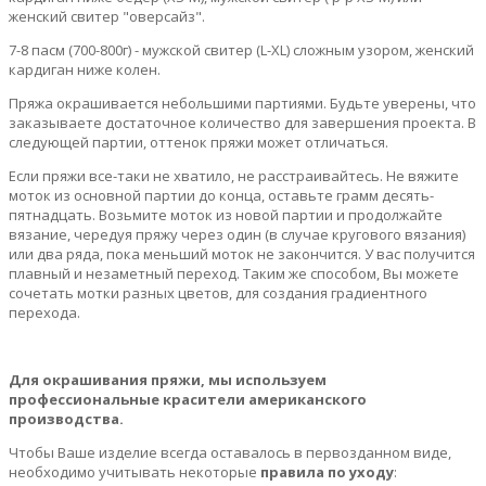
женский свитер "оверсайз".
7-8 пасм (700-800г) - мужской свитер (L-XL) сложным узором, женский
кардиган ниже колен.
Пряжа окрашивается небольшими партиями. Будьте уверены, что
заказываете достаточное количество для завершения проекта. В
следующей партии, оттенок пряжи может отличаться.
Если пряжи все-таки не хватило, не расстраивайтесь. Не вяжите
моток из основной партии до конца, оставьте грамм десять-
пятнадцать. Возьмите моток из новой партии и продолжайте
вязание, чередуя пряжу через один (в случае кругового вязания)
или два ряда, пока меньший моток не закончится. У вас получится
плавный и незаметный переход. Таким же способом, Вы можете
сочетать мотки разных цветов, для создания градиентного
перехода.
Для окрашивания пряжи, мы используем
профессиональные красители американского
производства.
Чтобы Ваше изделие всегда оставалось в первозданном виде,
необходимо учитывать некоторые
правила по уходу
: