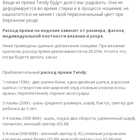
Вещи из пряжи Tendy будут долго вас радовать. Она не
деформируется во время стирки и в процессе ношения, не
кашлатится и не меняет свой первоначальный цвет при
бережном уходе.
Расход пряжи на изделие зависит от размера, фасона,
индивидуальной плотности вязания и узора.
Ниже приведены данные для вязания спицами. При вязании
крючком, расход пряжи увеличивается на 20-25%. Учтите это,
когда будете делать заказ.
Приблизительный
расход пряжи Tendy:
1 пасма (100г) - две шапки-бини, одна двойная шапка, взрослая
шапка с отворотом или широкий снуд сложным узором (косы,
араны, переплетения), парные аксессуары.
2 пасмы (200г) - шаль среднего размера, шарф, бактус, свитер для
ребенка до 5 лет.
3-4 пасмы (300-400г) - шаль, снуд в два оборота, удлиненный шарф,
палантин, женский свитер (XS-M)
5-6 пасм (500-600г) - женский свитер (L-XL) сложным узором или
кардиган ниже бедер (XS-M), мужской свитер ( р-р XS-M) или