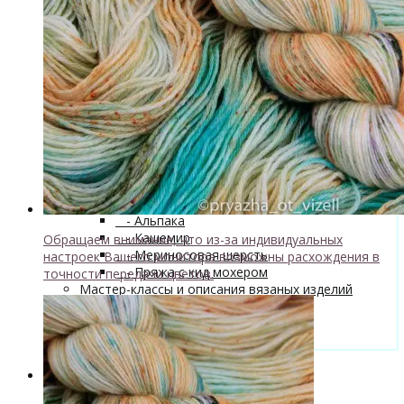
superwash 20% нейлон
↘ Sock, 75% Меринос 25% Нейлон,
300м/100г
- Хлопок
- Шелк
+
↘ Cleo 50% шелк 50% меринос
600м/100г
Новинка!
↘ Бурет, 100% буретный шелк,
190м/100г
- Шерсть 100%
- Шерсть ягненка
Бобинная пряжа
+
- Альпака
- Кашемир
Обращаем внимание, что из-за индивидуальных
- Мериносовая шерсть
настроек Вашего монитора возможны расхождения в
- Пряжа с кид мохером
точности передачи цветов.
Мастер-классы и описания вязаных изделий
Инструменты и аксессуары
+
- Конусы для пряжи
Одежда TieDye
Блог о вязании