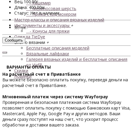
Вес: 100.00г
- Кашемир
Длина: 400.00м
- Мериносовая шерсть
Статус: Нет в наличии
- Пряжа с кид мохером
Мастер-классы и описания вязаных изделий
Инструменты и аксессуары
+
383 грн.
- Конусы для пряжи
Одежда TieDye
Сообщить
Блог о вязании
+
Бесплатные описания моделей
Вязальные лайфхаки
Галерея вязаных изделий и бесплатные описания
от VizEll
ВАРИАНТЫ ОПЛАТЫ
Скидки
На расчетный счет в ПриватБанке
Новинки
Вы можете безопасно оплатить покупку, переведя деньги на
расчетный счет в ПриватБанке.
Мгновенный платеж через систему Wayforpay
Проверенная и безопасная платежная система Wayforpay
позволяет оплатить покупку с помощью банковских карт Visa,
Mastercard, Apple Pay, Google Pay и других методов. Ваши
деньги сразу поступят на наш счет, что ускорит процесс
обработки и доставки вашего заказа.