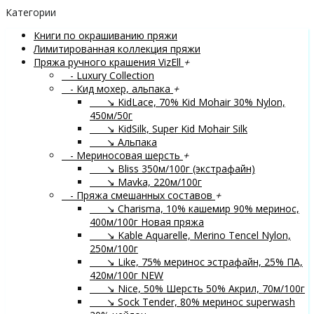
Категории
Книги по окрашиванию пряжи
Лимитированная коллекция пряжи
Пряжа ручного крашения VizEll
+
- Luxury Collection
- Кид мохер, альпака
+
↘ KidLace, 70% Kid Mohair 30% Nylon,
450м/50г
↘ KidSilk, Super Kid Mohair Silk
↘ Альпака
- Мериносовая шерсть
+
↘ Bliss 350м/100г (экстрафайн)
↘ Mavka, 220м/100г
- Пряжа смешанных составов
+
↘ Charisma, 10% кашемир 90% меринос,
400м/100г
Новая пряжа
↘ Kable Aquarelle, Merino Tencel Nylon,
250м/100г
↘ Like, 75% меринос эстрафайн, 25% ПА,
420м/100г
NEW
↘ Nice, 50% Шерсть 50% Акрил, 70м/100г
↘ Sock Tender, 80% меринос superwash