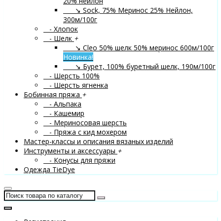
20% нейлон
↘ Sock, 75% Меринос 25% Нейлон,
300м/100г
- Хлопок
- Шелк
+
↘ Cleo 50% шелк 50% меринос 600м/100г
Новинка!
↘ Бурет, 100% буретный шелк, 190м/100г
- Шерсть 100%
- Шерсть ягненка
Бобинная пряжа
+
- Альпака
- Кашемир
- Мериносовая шерсть
- Пряжа с кид мохером
Мастер-классы и описания вязаных изделий
Инструменты и аксессуары
+
- Конусы для пряжи
Одежда TieDye