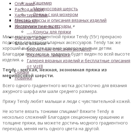
- Кашемир
Описание
- Мериносовая шерсть
Расход и уход
- Пряжа с кид мохером
Характеристики
Мастер-классы и описания вязаных изделий
Отзывы (0)
Инструменты и аксессуары
+
Вопросы и ответы (0)
- Конусы для пряжи
Мини-моточки градиентной пряжи Tendy (55г) прекрасно
Одежда TieDye
подходят для вязания парных аксессуаров. Tendy так же
Блог о вязании
+
хороший выбор для вязания новорожденным детям.
Бесплатные описания моделей
Благодаря весу мотка, градиент будет виден по всей высоте
Вязальные лайфхаки
изделия.
Галерея вязаных изделий и бесплатные описания
от VizEll
Tendy - мягкая, нежная, экономная пряжа из
Скидки
мериносовой шерсти.
Новинки
Всего одного градиентного мотка достаточно для вязания
ажурного шарфа или шали среднего размера.
Пряжу Tendy любят малыши и люди с чувствительной кожей.
Не хотите вязать тонкими спицами? Вяжите Tendy в
несколько сложений! Благодаря секционному крашению и
толщине пряжи, вы можете достичь модного градиентного
перехода, меняя нить одного цвета на другой.