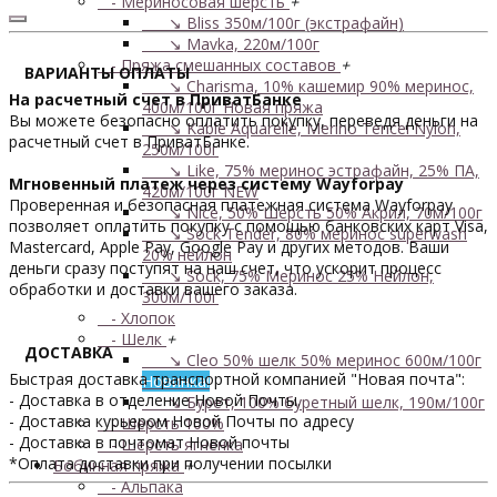
- Мериносовая шерсть
+
↘ Bliss 350м/100г (экстрафайн)
↘ Mavka, 220м/100г
- Пряжа смешанных составов
+
ВАРИАНТЫ ОПЛАТЫ
↘ Charisma, 10% кашемир 90% меринос,
На расчетный счет в ПриватБанке
400м/100г
Новая пряжа
Вы можете безопасно оплатить покупку, переведя деньги на
↘ Kable Aquarelle, Merino Tencel Nylon,
расчетный счет в ПриватБанке.
250м/100г
↘ Like, 75% меринос эстрафайн, 25% ПА,
Мгновенный платеж через систему Wayforpay
420м/100г
NEW
Проверенная и безопасная платежная система Wayforpay
↘ Nice, 50% Шерсть 50% Акрил, 70м/100г
позволяет оплатить покупку с помощью банковских карт Visa,
↘ Sock Tender, 80% меринос superwash
Mastercard, Apple Pay, Google Pay и других методов. Ваши
20% нейлон
деньги сразу поступят на наш счет, что ускорит процесс
↘ Sock, 75% Меринос 25% Нейлон,
обработки и доставки вашего заказа.
300м/100г
- Хлопок
- Шелк
+
ДОСТАВКА
↘ Cleo 50% шелк 50% меринос 600м/100г
Быстрая доставка транспортной компанией "Новая почта":
Новинка!
- Доставка в отделение Новой Почты.
↘ Бурет, 100% буретный шелк, 190м/100г
- Доставка курьером Новой Почты по адресу
- Шерсть 100%
- Доставка в почтомат Новой почты
- Шерсть ягненка
*Оплата доставки при получении посылки
Бобинная пряжа
+
- Альпака