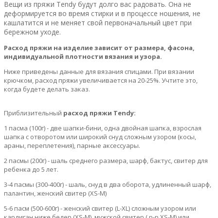
Вещи из пряжи Tendy будут долго вас радовать. Она не
деформируется во время стирки и в процессе ношения, не
кашлатится и не меняет свой первоначальный цвет при
бережном уходе.
Расход пряжи на изделие зависит от размера, фасона,
индивидуальной плотности вязания и узора.
Ниже приведены данные для вязания спицами. При вязании
крючком, расход пряжи увеличивается на 20-25%. Учтите это,
когда будете делать заказ.
Приблизительный
расход пряжи Tendy:
1 пасма (100г) - две шапки-бини, одна двойная шапка, взрослая
шапка с отворотом или широкий снуд сложным узором (косы,
араны, переплетения), парные аксессуары.
2 пасмы (200г) - шаль среднего размера, шарф, бактус, свитер для
ребенка до 5 лет.
3-4 пасмы (300-400г) - шаль, снуд в два оборота, удлиненный шарф,
палантин, женский свитер (XS-M)
5-6 пасм (500-600г) - женский свитер (L-XL) сложным узором или
кардиган ниже бедер (XS-M), мужской свитер ( р-р XS-M) или