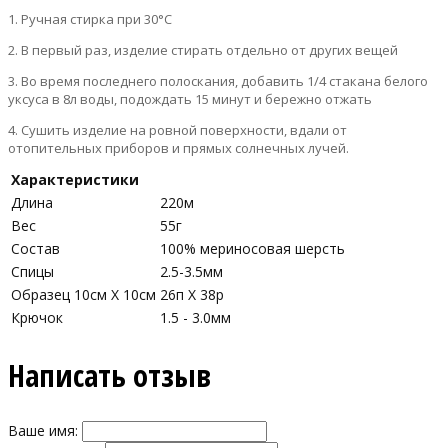
1. Ручная стирка при 30°С
2. В первый раз, изделие стирать отдельно от других вещей
3. Во время последнего полоскания, добавить 1/4 стакана белого
уксуса в 8л воды, подождать 15 минут и бережно отжать
4. Сушить изделие на ровной поверхности, вдали от
отопительных приборов и прямых солнечных лучей.
Характеристики
Длина
220м
Вес
55г
Состав
100% мериносовая шерсть
Спицы
2.5-3.5мм
Образец 10см Х 10см
26п X 38р
Крючок
1.5 - 3.0мм
Написать отзыв
Ваше имя: