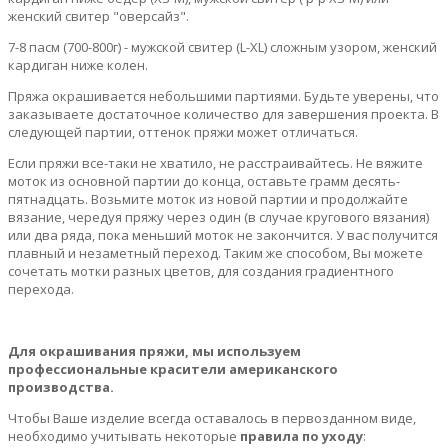
женский свитер "оверсайз".
7-8 пасм (700-800г) - мужской свитер (L-XL) сложным узором, женский
кардиган ниже колен.
Пряжа окрашивается небольшими партиями. Будьте уверены, что
заказываете достаточное количество для завершения проекта. В
следующей партии, оттенок пряжи может отличаться.
Если пряжи все-таки не хватило, не расстраивайтесь. Не вяжите
моток из основной партии до конца, оставьте грамм десять-
пятнадцать. Возьмите моток из новой партии и продолжайте
вязание, чередуя пряжу через один (в случае кругового вязания)
или два ряда, пока меньший моток не закончится. У вас получится
плавный и незаметный переход. Таким же способом, Вы можете
сочетать мотки разных цветов, для создания градиентного
перехода.
Для окрашивания пряжи, мы используем
профессиональные красители американского
производства.
Чтобы Ваше изделие всегда оставалось в первозданном виде,
необходимо учитывать некоторые
правила по уходу
: