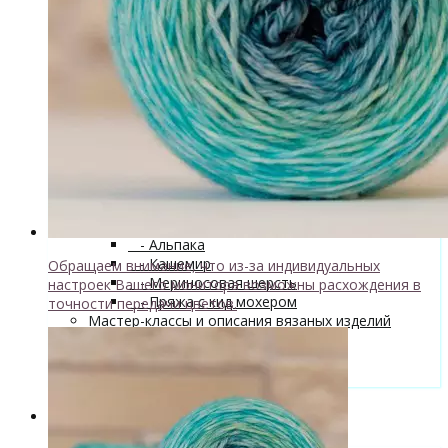
superwash 20% нейлон
↘ Sock, 75% Меринос 25% Нейлон,
300м/100г
- Хлопок
- Шелк
+
↘ Cleo 50% шелк 50% меринос
600м/100г
Новинка!
↘ Бурет, 100% буретный шелк,
190м/100г
- Шерсть 100%
- Шерсть ягненка
Бобинная пряжа
+
- Альпака
- Кашемир
Обращаем внимание, что из-за индивидуальных
- Мериносовая шерсть
настроек Вашего монитора возможны расхождения в
- Пряжа с кид мохером
точности передачи цветов.
Мастер-классы и описания вязаных изделий
Инструменты и аксессуары
+
- Конусы для пряжи
Одежда TieDye
Блог о вязании