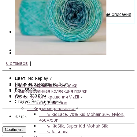
Бесплатные описания моделей
Вязальные лайфхаки
Галерея вязаных изделий и бесплатные описания
от VizEll
Скидки
Новинки
0 отзывов
|
. . .
Цвет: No Replay 7
Наличие в магазине: 0 шт.
Книги по окрашиванию пряжи
Вес: 55.00г
Лимитированная коллекция пряжи
Длина: 220.00м
Пряжа ручного крашения VizEll
+
Статус: Нет в наличии
- Luxury Collection
- Кид мохер, альпака
+
↘ KidLace, 70% Kid Mohair 30% Nylon,
202 грн.
450м/50г
↘ KidSilk, Super Kid Mohair Silk
Сообщить
↘ Альпака