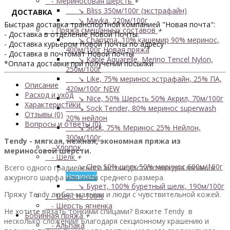
- Мериносовая шерсть
+
↘ Bliss 350м/100г (экстрафайн)
ДОСТАВКА
↘ Mavka, 220м/100г
Быстрая доставка транспортной компанией "Новая почта":
- Пряжа смешанных составов
+
- Доставка в отделение Новой Почты.
↘ Charisma, 10% кашемир 90% меринос,
- Доставка курьером Новой Почты по адресу
400м/100г
Новая пряжа
- Доставка в почтомат Новой почты
↘ Kable Aquarelle, Merino Tencel Nylon,
*Оплата доставки при получении посылки
250м/100г
↘ Like, 75% меринос эстрафайн, 25% ПА,
Описание
420м/100г
NEW
Расход и уход
↘ Nice, 50% Шерсть 50% Акрил, 70м/100г
Характеристики
↘ Sock Tender, 80% меринос superwash
Отзывы (0)
20% нейлон
Вопросы и ответы (0)
↘ Sock, 75% Меринос 25% Нейлон,
300м/100г
Tendy - мягкая, нежная, экономная пряжа из
- Хлопок
мериносовой шерсти.
- Шелк
+
↘ Cleo 50% шелк 50% меринос 600м/100г
Всего одного градиентного мотка достаточно для вязания
Новинка!
ажурного шарфа или шали среднего размера.
↘ Бурет, 100% буретный шелк, 190м/100г
Пряжу Tendy любят малыши и люди с чувствительной кожей.
- Шерсть 100%
- Шерсть ягненка
Не хотите вязать тонкими спицами? Вяжите Tendy в
Бобинная пряжа
+
несколько сложений! Благодаря секционному крашению и
- Альпака