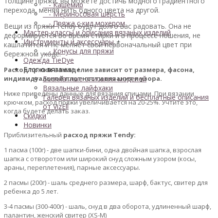
толщине пряжи, вы можете достичь модного градиентного
- Кашемир
перехода, меняя нить одного цвета на другой.
- Мериносовая шерсть
- Пряжа с кид мохером
Вещи из пряжи Tendy будут долго вас радовать. Она не
Мастер-классы и описания вязаных изделий
деформируется во время стирки и в процессе ношения, не
Инструменты и аксессуары
+
кашлатится и не меняет свой первоначальный цвет при
- Конусы для пряжи
бережном уходе.
Одежда TieDye
Блог о вязании
+
Расход пряжи на изделие зависит от размера, фасона,
индивидуальной плотности вязания и узора.
Бесплатные описания моделей
Вязальные лайфхаки
Ниже приведены данные для вязания спицами. При вязании
Галерея вязаных изделий и бесплатные описания
крючком, расход пряжи увеличивается на 20-25%. Учтите это,
от VizEll
когда будете делать заказ.
Скидки
Новинки
Приблизительный
расход пряжи Tendy:
1 пасма (100г) - две шапки-бини, одна двойная шапка, взрослая
шапка с отворотом или широкий снуд сложным узором (косы,
араны, переплетения), парные аксессуары.
2 пасмы (200г) - шаль среднего размера, шарф, бактус, свитер для
ребенка до 5 лет.
3-4 пасмы (300-400г) - шаль, снуд в два оборота, удлиненный шарф,
палантин, женский свитер (XS-M)