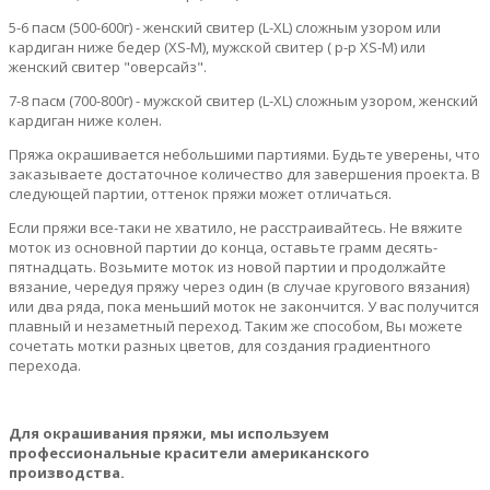
5-6 пасм (500-600г) - женский свитер (L-XL) сложным узором или
кардиган ниже бедер (XS-M), мужской свитер ( р-р XS-M) или
женский свитер "оверсайз".
7-8 пасм (700-800г) - мужской свитер (L-XL) сложным узором, женский
кардиган ниже колен.
Пряжа окрашивается небольшими партиями. Будьте уверены, что
заказываете достаточное количество для завершения проекта. В
следующей партии, оттенок пряжи может отличаться.
Если пряжи все-таки не хватило, не расстраивайтесь. Не вяжите
моток из основной партии до конца, оставьте грамм десять-
пятнадцать. Возьмите моток из новой партии и продолжайте
вязание, чередуя пряжу через один (в случае кругового вязания)
или два ряда, пока меньший моток не закончится. У вас получится
плавный и незаметный переход. Таким же способом, Вы можете
сочетать мотки разных цветов, для создания градиентного
перехода.
Для окрашивания пряжи, мы используем
профессиональные красители американского
производства.