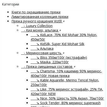
Категории
Книги по окрашиванию пряжи
Лимитированная коллекция пряжи
Пряжа ручного крашения VizEll
+
- Luxury Collection
- Кид мохер, альпака
+
↘ KidLace, 70% Kid Mohair 30% Nylon,
450м/50г
↘ KidSilk, Super Kid Mohair Silk
↘ Альпака
- Мериносовая шерсть
+
↘ Bliss 350м/100г (экстрафайн)
↘ Mavka, 220м/100г
- Пряжа смешанных составов
+
↘ Charisma, 10% кашемир 90% меринос,
400м/100г
Новая пряжа
↘ Kable Aquarelle, Merino Tencel Nylon,
250м/100г
↘ Like, 75% меринос эстрафайн, 25% ПА,
420м/100г
NEW
↘ Nice, 50% Шерсть 50% Акрил, 70м/100г
↘ Sock Tender, 80% меринос superwash