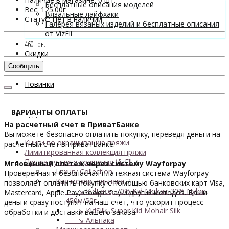
Бесплатные описания моделей
Вес: 125.00г
Вязальные лайфхаки
Статус: Нет в наличии
Галерея вязаных изделий и бесплатные описания
от VizEll
460 грн.
Скидки
Сообщить
Новинки
ВАРИАНТЫ ОПЛАТЫ
. . .
На расчетный счет в ПриватБанке
Вы можете безопасно оплатить покупку, переведя деньги на
Книги по окрашиванию пряжи
расчетный счет в ПриватБанке.
Лимитированная коллекция пряжи
Пряжа ручного крашения VizEll
+
Мгновенный платеж через систему Wayforpay
- Luxury Collection
Проверенная и безопасная платежная система Wayforpay
- Кид мохер, альпака
+
позволяет оплатить покупку с помощью банковских карт Visa,
↘ KidLace, 70% Kid Mohair 30% Nylon,
Mastercard, Apple Pay, Google Pay и других методов. Ваши
450м/50г
деньги сразу поступят на наш счет, что ускорит процесс
↘ KidSilk, Super Kid Mohair Silk
обработки и доставки вашего заказа.
↘ Альпака