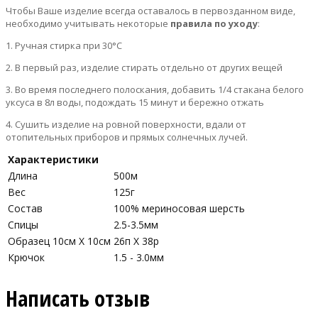
Чтобы Ваше изделие всегда оставалось в первозданном виде,
необходимо учитывать некоторые
правила по уходу
:
1. Ручная стирка при 30°С
2. В первый раз, изделие стирать отдельно от других вещей
3. Во время последнего полоскания, добавить 1/4 стакана белого
уксуса в 8л воды, подождать 15 минут и бережно отжать
4. Сушить изделие на ровной поверхности, вдали от
отопительных приборов и прямых солнечных лучей.
Характеристики
Длина
500м
Вес
125г
Состав
100% мериносовая шерсть
Спицы
2.5-3.5мм
Образец 10см Х 10см
26п X 38р
Крючок
1.5 - 3.0мм
Написать отзыв