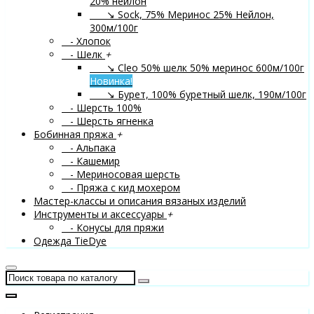
20% нейлон
↘ Sock, 75% Меринос 25% Нейлон,
300м/100г
- Хлопок
- Шелк
+
↘ Cleo 50% шелк 50% меринос 600м/100г
Новинка!
↘ Бурет, 100% буретный шелк, 190м/100г
- Шерсть 100%
- Шерсть ягненка
Бобинная пряжа
+
- Альпака
- Кашемир
- Мериносовая шерсть
- Пряжа с кид мохером
Мастер-классы и описания вязаных изделий
Инструменты и аксессуары
+
- Конусы для пряжи
Одежда TieDye