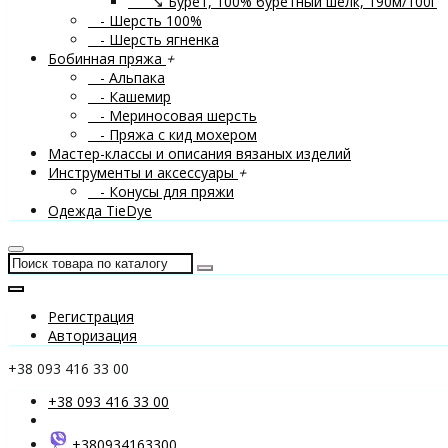
↘ Бурет, 100% буретный шелк, 190м/100г
- Шерсть 100%
- Шерсть ягненка
Бобинная пряжа
+
- Альпака
- Кашемир
- Мериносовая шерсть
- Пряжа с кид мохером
Мастер-классы и описания вязаных изделий
Инструменты и аксессуары
+
- Конусы для пряжи
Одежда TieDye
Регистрация
Авторизация
+38 093 416 33 00
+38 093 416 33 00
+380934163300