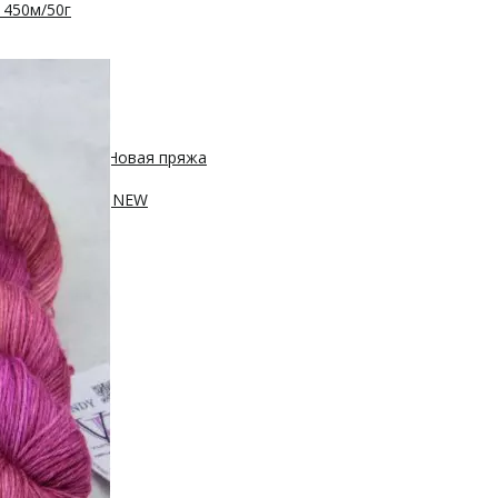
 450м/50г
с, 400м/100г
Новая пряжа
, 250м/100г
ПА, 420м/100г
NEW
100г
sh 20% нейлон
0м/100г
100г
Новинка!
100г