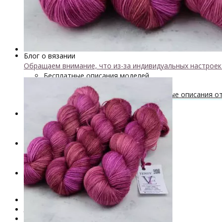
Мастер-классы и описания вязаных изделий
Инструменты и аксессуары
+
- Конусы для пряжи
Одежда TieDye
Блог о вязании
Обращаем внимание, что из-за индивидуальных настрое
Бесплатные описания моделей
Вязальные лайфхаки
Галерея вязаных изделий и бесплатные описания от 
Скидки
Новинки
. . .
Книги по окрашиванию пряжи
Лимитированная коллекция пряжи
Пряжа ручного крашения VizEll
+