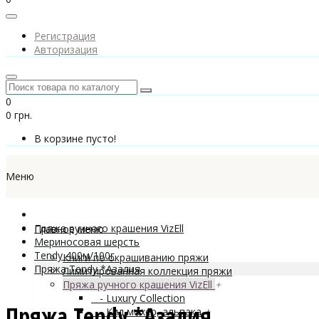
Регистрация
Авторизация
0
0 грн.
В корзине пусто!
Меню
Пряжа ручного крашения VizEll
Главное меню
Мериносовая шерсть
Tendy 400м/100г
Книги по окрашиванию пряжи
Пряжа Tendy *Азалия
Лимитированная коллекция пряжи
Пряжа ручного крашения VizEll
+
- Luxury Collection
Пряжа Tendy *Азалия
- Кид мохер, альпака
+