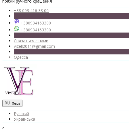
пряжи ручного крашения
+38 093 416 33 00
+380934163300
+380934163300
Связаться с нами
vizell2011@gmail.com
Одесса
Язык
Русский
Українська
0