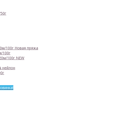
/50г
0м/100г
Новая пряжа
м/100г
20м/100г
NEW
% нейлон
0г
овинка!