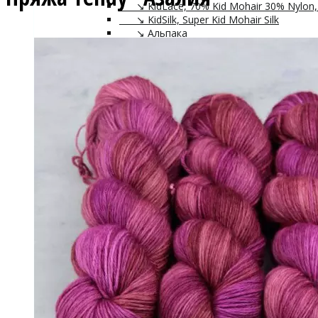
↘ KidLace, 70% Kid Mohair 30% Nylon,
↘ KidSilk, Super Kid Mohair Silk
↘ Альпака
- Мериносовая шерсть
+
↘ Bliss 350м/100г (экстрафайн)
↘ Mavka, 220м/100г
- Пряжа смешанных составов
+
↘ Charisma, 10% кашемир 90% мерино
↘ Kable Aquarelle, Merino Tencel Nylon
↘ Like, 75% меринос эстрафайн, 25% 
↘ Nice, 50% Шерсть 50% Акрил, 70м/
↘ Sock Tender, 80% меринос superwa
↘ Sock, 75% Меринос 25% Нейлон, 30
- Хлопок
- Шелк
+
↘ Cleo 50% шелк 50% меринос 600м/
↘ Бурет, 100% буретный шелк, 190м/
- Шерсть 100%
- Шерсть ягненка
Бобинная пряжа
+
- Альпака
- Кашемир
- Мериносовая шерсть
- Пряжа с кид мохером