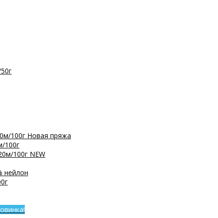
/50г
0м/100г
Новая пряжа
м/100г
20м/100г
NEW
% нейлон
0г
овинка!