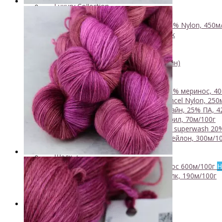
- Luxury Collection
- Кид мохер, альпака
+
↘ KidLace, 70% Kid Mohair 30% Nylon, 450м
↘ KidSilk, Super Kid Mohair Silk
↘ Альпака
- Мериносовая шерсть
+
↘ Bliss 350м/100г (экстрафайн)
↘ Mavka, 220м/100г
- Пряжа смешанных составов
+
↘ Charisma, 10% кашемир 90% меринос, 40
↘ Kable Aquarelle, Merino Tencel Nylon, 250
↘ Like, 75% меринос эстрафайн, 25% ПА, 4
↘ Nice, 50% Шерсть 50% Акрил, 70м/100г
↘ Sock Tender, 80% меринос superwash 20
↘ Sock, 75% Меринос 25% Нейлон, 300м/10
- Хлопок
- Шелк
+
↘ Cleo 50% шелк 50% меринос 600м/100г
Н
↘ Бурет, 100% буретный шелк, 190м/100г
- Шерсть 100%
- Шерсть ягненка
Бобинная пряжа
+
- Альпака