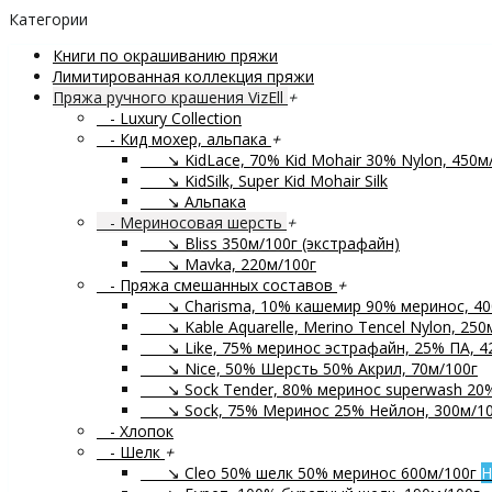
Категории
Книги по окрашиванию пряжи
Лимитированная коллекция пряжи
Пряжа ручного крашения VizEll
+
- Luxury Collection
- Кид мохер, альпака
+
↘ KidLace, 70% Kid Mohair 30% Nylon, 450м
↘ KidSilk, Super Kid Mohair Silk
↘ Альпака
- Мериносовая шерсть
+
↘ Bliss 350м/100г (экстрафайн)
↘ Mavka, 220м/100г
- Пряжа смешанных составов
+
↘ Charisma, 10% кашемир 90% меринос, 40
↘ Kable Aquarelle, Merino Tencel Nylon, 250
↘ Like, 75% меринос эстрафайн, 25% ПА, 4
↘ Nice, 50% Шерсть 50% Акрил, 70м/100г
↘ Sock Tender, 80% меринос superwash 20
↘ Sock, 75% Меринос 25% Нейлон, 300м/10
- Хлопок
- Шелк
+
↘ Cleo 50% шелк 50% меринос 600м/100г
Н