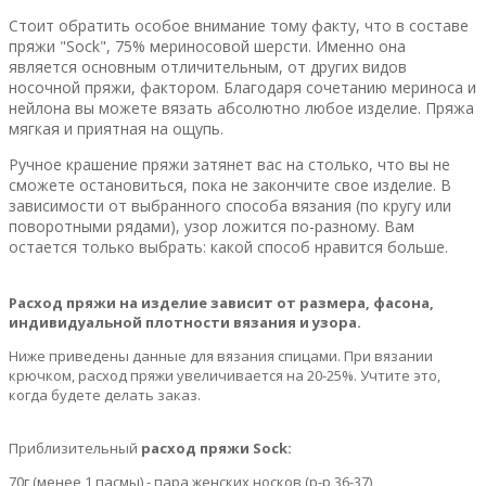
Стоит обратить особое внимание тому факту, что в составе
пряжи "Sock", 75% мериносовой шерсти. Именно она
является основным отличительным, от других видов
носочной пряжи, фактором. Благодаря сочетанию мериноса и
нейлона вы можете вязать абсолютно любое изделие. Пряжа
мягкая и приятная на ощупь.
Ручное крашение пряжи затянет вас на столько, что вы не
сможете остановиться, пока не закончите свое изделие. В
зависимости от выбранного способа вязания (по кругу или
поворотными рядами), узор ложится по-разному. Вам
остается только выбрать: какой способ нравится больше.
Расход пряжи на изделие зависит от размера, фасона,
индивидуальной плотности вязания и узора.
Ниже приведены данные для вязания спицами. При вязании
крючком, расход пряжи увеличивается на 20-25%. Учтите это,
когда будете делать заказ.
Приблизительный
расход пряжи Sock:
70г (менее 1 пасмы) - пара женских носков (р-р 36-37)