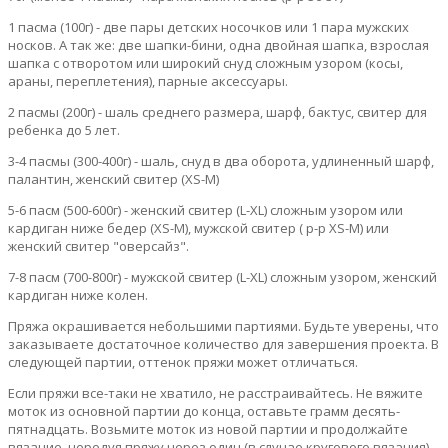
1 пасма (100г) - две пары детских носочков или 1 пара мужских
носков. А так же: две шапки-бини, одна двойная шапка, взрослая
шапка с отворотом или широкий снуд сложным узором (косы,
араны, переплетения), парные аксессуары.
2 пасмы (200г) - шаль среднего размера, шарф, бактус, свитер для
ребенка до 5 лет.
3-4 пасмы (300-400г) - шаль, снуд в два оборота, удлиненный шарф,
палантин, женский свитер (XS-M)
5-6 пасм (500-600г) - женский свитер (L-XL) сложным узором или
кардиган ниже бедер (XS-M), мужской свитер ( р-р XS-M) или
женский свитер "оверсайз".
7-8 пасм (700-800г) - мужской свитер (L-XL) сложным узором, женский
кардиган ниже колен.
Пряжа окрашивается небольшими партиями. Будьте уверены, что
заказываете достаточное количество для завершения проекта. В
следующей партии, оттенок пряжи может отличаться.
Если пряжи все-таки не хватило, не расстраивайтесь. Не вяжите
моток из основной партии до конца, оставьте грамм десять-
пятнадцать. Возьмите моток из новой партии и продолжайте
вязание, чередуя пряжу через один (в случае кругового вязания)