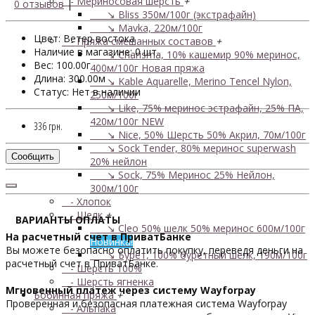
- Мериносовая шерсть
+
0 отзывов
|
↘ Bliss 350м/100г (экстрафайн)
↘ Mavka, 220м/100г
Цвет: Ветер востока
- Пряжа смешанных составов
+
Наличие в магазине: 0 шт.
↘ Charisma, 10% кашемир 90% меринос,
Вес: 100.00г
400м/100г
Новая пряжа
Длина: 300.00м
↘ Kable Aquarelle, Merino Tencel Nylon,
Статус: Нет в наличии
250м/100г
↘ Like, 75% меринос эстрафайн, 25% ПА,
420м/100г
NEW
336 грн.
↘ Nice, 50% Шерсть 50% Акрил, 70м/100г
↘ Sock Tender, 80% меринос superwash
Сообщить
20% нейлон
↘ Sock, 75% Меринос 25% Нейлон,
300м/100г
- Хлопок
- Шелк
+
ВАРИАНТЫ ОПЛАТЫ
↘ Cleo 50% шелк 50% меринос 600м/100г
На расчетный счет в ПриватБанке
Новинка!
Вы можете безопасно оплатить покупку, переведя деньги на
↘ Бурет, 100% буретный шелк, 190м/100г
расчетный счет в ПриватБанке.
- Шерсть 100%
- Шерсть ягненка
Мгновенный платеж через систему Wayforpay
Бобинная пряжа
+
Проверенная и безопасная платежная система Wayforpay
- Альпака