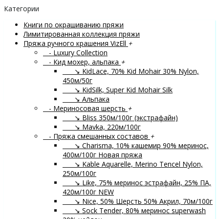
Категории
Книги по окрашиванию пряжи
Лимитированная коллекция пряжи
Пряжа ручного крашения VizEll
+
- Luxury Collection
- Кид мохер, альпака
+
↘ KidLace, 70% Kid Mohair 30% Nylon,
450м/50г
↘ KidSilk, Super Kid Mohair Silk
↘ Альпака
- Мериносовая шерсть
+
↘ Bliss 350м/100г (экстрафайн)
↘ Mavka, 220м/100г
- Пряжа смешанных составов
+
↘ Charisma, 10% кашемир 90% меринос,
400м/100г
Новая пряжа
↘ Kable Aquarelle, Merino Tencel Nylon,
250м/100г
↘ Like, 75% меринос эстрафайн, 25% ПА,
420м/100г
NEW
↘ Nice, 50% Шерсть 50% Акрил, 70м/100г
↘ Sock Tender, 80% меринос superwash