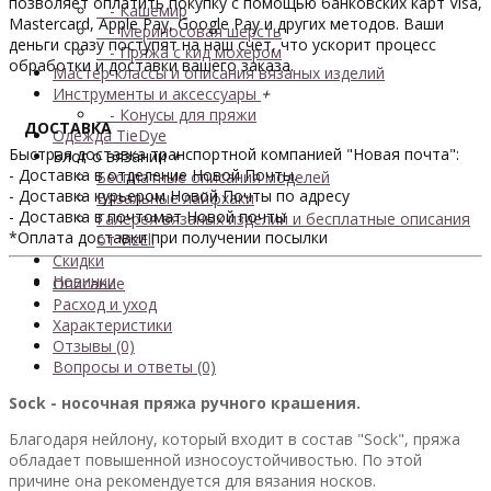
позволяет оплатить покупку с помощью банковских карт Visa,
- Кашемир
Mastercard, Apple Pay, Google Pay и других методов. Ваши
- Мериносовая шерсть
деньги сразу поступят на наш счет, что ускорит процесс
- Пряжа с кид мохером
обработки и доставки вашего заказа.
Мастер-классы и описания вязаных изделий
Инструменты и аксессуары
+
- Конусы для пряжи
ДОСТАВКА
Одежда TieDye
Быстрая доставка транспортной компанией "Новая почта":
Блог о вязании
+
- Доставка в отделение Новой Почты.
Бесплатные описания моделей
- Доставка курьером Новой Почты по адресу
Вязальные лайфхаки
- Доставка в почтомат Новой почты
Галерея вязаных изделий и бесплатные описания
*Оплата доставки при получении посылки
от VizEll
Скидки
Новинки
Описание
Расход и уход
Характеристики
Отзывы (0)
Вопросы и ответы (0)
Sock - носочная пряжа ручного крашения.
Благодаря нейлону, который входит в состав "Sock", пряжа
обладает повышенной износоустойчивостью. По этой
причине она рекомендуется для вязания носков.