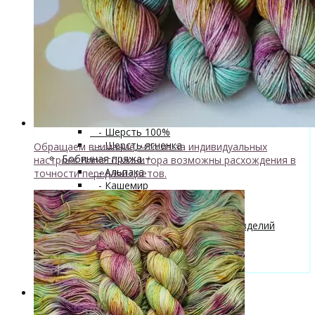
superwash 20% нейлон
↘ Sock, 75% Меринос 25% Нейлон,
300м/100г
- Хлопок
- Шелк
+
↘ Cleo 50% шелк 50% меринос
600м/100г
Новинка!
↘ Бурет, 100% буретный шелк,
190м/100г
- Шерсть 100%
- Шерсть ягненка
Обращаем внимание, что из-за индивидуальных
Бобинная пряжа
+
настроек Вашего монитора возможны расхождения в
- Альпака
точности передачи цветов.
- Кашемир
- Мериносовая шерсть
- Пряжа с кид мохером
Мастер-классы и описания вязаных изделий
Инструменты и аксессуары
+
- Конусы для пряжи
Одежда TieDye
Блог о вязании