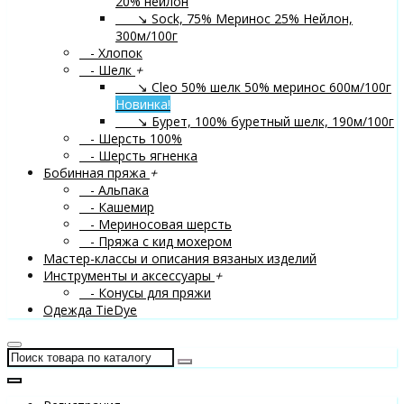
20% нейлон
↘ Sock, 75% Меринос 25% Нейлон,
300м/100г
- Хлопок
- Шелк
+
↘ Cleo 50% шелк 50% меринос 600м/100г
Новинка!
↘ Бурет, 100% буретный шелк, 190м/100г
- Шерсть 100%
- Шерсть ягненка
Бобинная пряжа
+
- Альпака
- Кашемир
- Мериносовая шерсть
- Пряжа с кид мохером
Мастер-классы и описания вязаных изделий
Инструменты и аксессуары
+
- Конусы для пряжи
Одежда TieDye