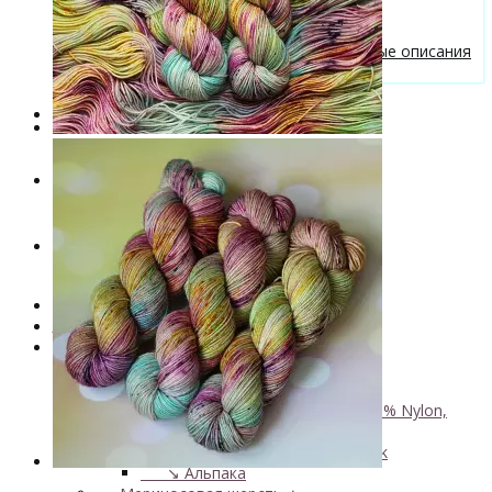
Бесплатные описания моделей
Вязальные лайфхаки
Галерея вязаных изделий и бесплатные описания
от VizEll
Скидки
Новинки
. . .
Книги по окрашиванию пряжи
Лимитированная коллекция пряжи
Пряжа ручного крашения VizEll
+
- Luxury Collection
- Кид мохер, альпака
+
↘ KidLace, 70% Kid Mohair 30% Nylon,
450м/50г
↘ KidSilk, Super Kid Mohair Silk
↘ Альпака