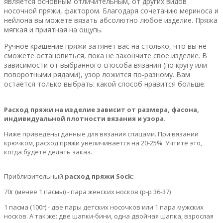
является основным отличительным, от других видов
носочной пряжи, фактором. Благодаря сочетанию мериноса и
нейлона вы можете вязать абсолютно любое изделие. Пряжа
мягкая и приятная на ощупь.
Ручное крашение пряжи затянет вас на столько, что вы не
сможете остановиться, пока не закончите свое изделие. В
зависимости от выбранного способа вязания (по кругу или
поворотными рядами), узор ложится по-разному. Вам
остается только выбрать: какой способ нравится больше.
Расход пряжи на изделие зависит от размера, фасона,
индивидуальной плотности вязания и узора.
Ниже приведены данные для вязания спицами. При вязании
крючком, расход пряжи увеличивается на 20-25%. Учтите это,
когда будете делать заказ.
Приблизительный
расход пряжи Sock:
70г (менее 1 пасмы) - пара женских носков (р-р 36-37)
1 пасма (100г) - две пары детских носочков или 1 пара мужских
носков. А так же: две шапки-бини, одна двойная шапка, взрослая