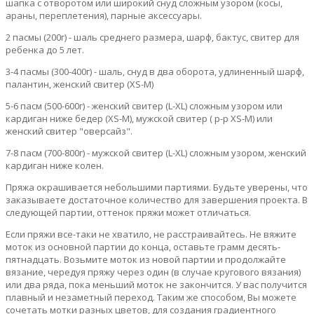
шапка с отворотом или широкий снуд сложным узором (косы,
араны, переплетения), парные аксессуары.
2 пасмы (200г) - шаль среднего размера, шарф, бактус, свитер для
ребенка до 5 лет.
3-4 пасмы (300-400г) - шаль, снуд в два оборота, удлиненный шарф,
палантин, женский свитер (XS-M)
5-6 пасм (500-600г) - женский свитер (L-XL) сложным узором или
кардиган ниже бедер (XS-M), мужской свитер ( р-р XS-M) или
женский свитер "оверсайз".
7-8 пасм (700-800г) - мужской свитер (L-XL) сложным узором, женский
кардиган ниже колен.
Пряжа окрашивается небольшими партиями. Будьте уверены, что
заказываете достаточное количество для завершения проекта. В
следующей партии, оттенок пряжи может отличаться.
Если пряжи все-таки не хватило, не расстраивайтесь. Не вяжите
моток из основной партии до конца, оставьте грамм десять-
пятнадцать. Возьмите моток из новой партии и продолжайте
вязание, чередуя пряжу через один (в случае кругового вязания)
или два ряда, пока меньший моток не закончится. У вас получится
плавный и незаметный переход. Таким же способом, Вы можете
сочетать мотки разных цветов, для создания градиентного