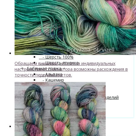
superwash 20% нейлон
↘ Sock, 75% Меринос 25% Нейлон,
300м/100г
- Хлопок
- Шелк
+
↘ Cleo 50% шелк 50% меринос
600м/100г
Новинка!
↘ Бурет, 100% буретный шелк,
190м/100г
- Шерсть 100%
- Шерсть ягненка
Обращаем внимание, что из-за индивидуальных
Бобинная пряжа
+
настроек Вашего монитора возможны расхождения в
- Альпака
точности передачи цветов.
- Кашемир
- Мериносовая шерсть
- Пряжа с кид мохером
Мастер-классы и описания вязаных изделий
Инструменты и аксессуары
+
- Конусы для пряжи
Одежда TieDye
Блог о вязании