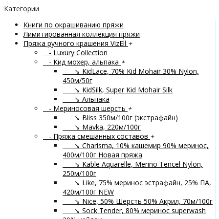
Категории
Книги по окрашиванию пряжи
Лимитированная коллекция пряжи
Пряжа ручного крашения VizEll
+
- Luxury Collection
- Кид мохер, альпака
+
↘ KidLace, 70% Kid Mohair 30% Nylon,
450м/50г
↘ KidSilk, Super Kid Mohair Silk
↘ Альпака
- Мериносовая шерсть
+
↘ Bliss 350м/100г (экстрафайн)
↘ Mavka, 220м/100г
- Пряжа смешанных составов
+
↘ Charisma, 10% кашемир 90% меринос,
400м/100г
Новая пряжа
↘ Kable Aquarelle, Merino Tencel Nylon,
250м/100г
↘ Like, 75% меринос эстрафайн, 25% ПА,
420м/100г
NEW
↘ Nice, 50% Шерсть 50% Акрил, 70м/100г
↘ Sock Tender, 80% меринос superwash