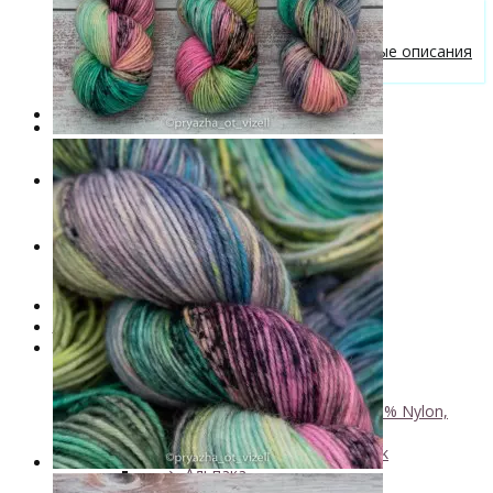
Бесплатные описания моделей
Вязальные лайфхаки
Галерея вязаных изделий и бесплатные описания
от VizEll
Скидки
Новинки
. . .
Книги по окрашиванию пряжи
Лимитированная коллекция пряжи
Пряжа ручного крашения VizEll
+
- Luxury Collection
- Кид мохер, альпака
+
↘ KidLace, 70% Kid Mohair 30% Nylon,
450м/50г
↘ KidSilk, Super Kid Mohair Silk
↘ Альпака