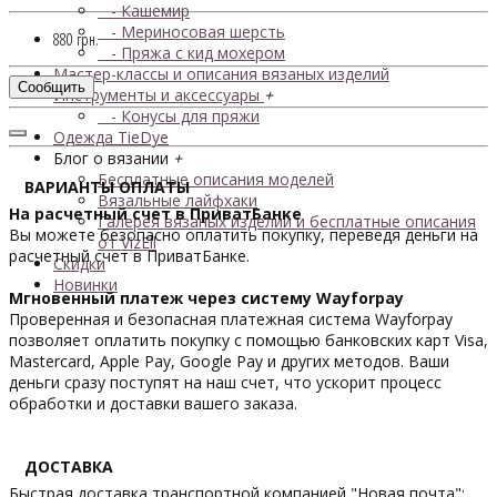
- Кашемир
- Мериносовая шерсть
880 грн.
- Пряжа с кид мохером
Мастер-классы и описания вязаных изделий
Сообщить
Инструменты и аксессуары
+
- Конусы для пряжи
Одежда TieDye
Блог о вязании
+
Бесплатные описания моделей
ВАРИАНТЫ ОПЛАТЫ
Вязальные лайфхаки
На расчетный счет в ПриватБанке
Галерея вязаных изделий и бесплатные описания
Вы можете безопасно оплатить покупку, переведя деньги на
от VizEll
расчетный счет в ПриватБанке.
Скидки
Новинки
Мгновенный платеж через систему Wayforpay
Проверенная и безопасная платежная система Wayforpay
позволяет оплатить покупку с помощью банковских карт Visa,
Mastercard, Apple Pay, Google Pay и других методов. Ваши
деньги сразу поступят на наш счет, что ускорит процесс
обработки и доставки вашего заказа.
ДОСТАВКА
Быстрая доставка транспортной компанией "Новая почта":