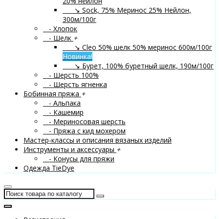
20% нейлон
↘ Sock, 75% Меринос 25% Нейлон,
300м/100г
- Хлопок
- Шелк
+
↘ Cleo 50% шелк 50% меринос 600м/100г
Новинка!
↘ Бурет, 100% буретный шелк, 190м/100г
- Шерсть 100%
- Шерсть ягненка
Бобинная пряжа
+
- Альпака
- Кашемир
- Мериносовая шерсть
- Пряжа с кид мохером
Мастер-классы и описания вязаных изделий
Инструменты и аксессуары
+
- Конусы для пряжи
Одежда TieDye