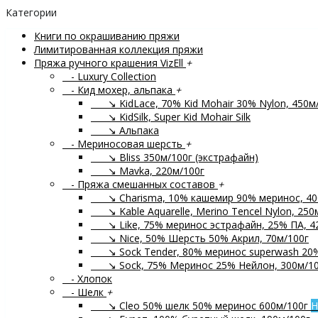
Категории
Книги по окрашиванию пряжи
Лимитированная коллекция пряжи
Пряжа ручного крашения VizEll
+
- Luxury Collection
- Кид мохер, альпака
+
↘ KidLace, 70% Kid Mohair 30% Nylon, 450м
↘ KidSilk, Super Kid Mohair Silk
↘ Альпака
- Мериносовая шерсть
+
↘ Bliss 350м/100г (экстрафайн)
↘ Mavka, 220м/100г
- Пряжа смешанных составов
+
↘ Charisma, 10% кашемир 90% меринос, 40
↘ Kable Aquarelle, Merino Tencel Nylon, 250
↘ Like, 75% меринос эстрафайн, 25% ПА, 4
↘ Nice, 50% Шерсть 50% Акрил, 70м/100г
↘ Sock Tender, 80% меринос superwash 20
↘ Sock, 75% Меринос 25% Нейлон, 300м/10
- Хлопок
- Шелк
+
↘ Cleo 50% шелк 50% меринос 600м/100г
Н