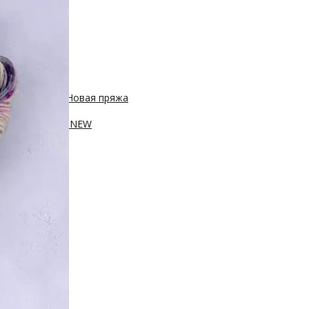
 450м/50г
с, 400м/100г
Новая пряжа
, 250м/100г
ПА, 420м/100г
NEW
100г
sh 20% нейлон
0м/100г
100г
Новинка!
100г