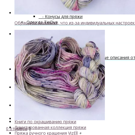
Мастер-классы и описания вязаных изделий
Инструменты и аксессуары
+
- Конусы для пряжи
Одежда TieDye
Обращаем внимание, что из-за индивидуальных настрое
Блог о вязании
Бесплатные описания моделей
Вязальные лайфхаки
Галерея вязаных изделий и бесплатные описания от 
Скидки
Новинки
. . .
Книги по окрашиванию пряжи
Лимитированная коллекция пряжи
0 отзывов
|
Пряжа ручного крашения VizEll
+