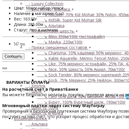
- Luxury Collection
Цвет: Major набор Venice
- Кид мохер, альпака
+
Наличие в магазине: 0 шт.
↘ KidLace, 70% Kid Mohair 30% Nylon, 450м
Вес: 163.00г
↘ KidSilk, Super Kid Mohair Silk
Длина: 285.00м
↘ Альпака
Статус: Нет в наличии
- Мериносовая шерсть
+
↘ Bliss 350м/100г (экстрафайн)
↘ Mavka, 220м/100г
567 грн.
- Пряжа смешанных составов
+
↘ Charisma, 10% кашемир 90% меринос, 40
Сообщить
↘ Kable Aquarelle, Merino Tencel Nylon, 250
↘ Like, 75% меринос эстрафайн, 25% ПА, 4
↘ Nice, 50% Шерсть 50% Акрил, 70м/100г
↘ Sock Tender, 80% меринос superwash 20
↘ Sock, 75% Меринос 25% Нейлон, 300м/10
ВАРИАНТЫ ОПЛАТЫ
- Хлопок
На расчетный счет в ПриватБанке
- Шелк
+
Вы можете безопасно оплатить покупку, переведя деньги на р
↘ Cleo 50% шелк 50% меринос 600м/100г
Н
↘ Бурет, 100% буретный шелк, 190м/100г
Мгновенный платеж через систему Wayforpay
- Шерсть 100%
Проверенная и безопасная платежная система Wayforpay позвол
- Шерсть ягненка
поступят на наш счет, что ускорит процесс обработки и достав
Бобинная пряжа
+
- Альпака