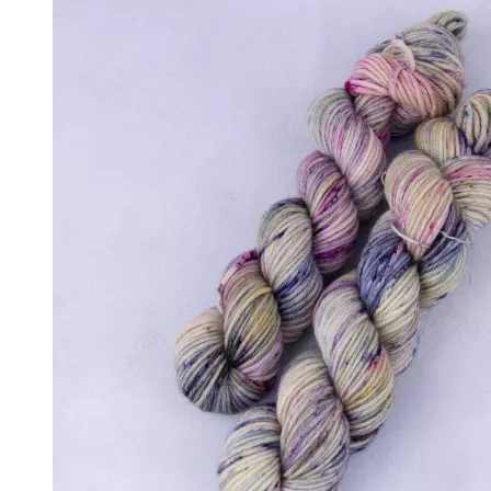
↘ KidLace, 70% Kid Mohair 30% Nylon,
↘ KidSilk, Super Kid Mohair Silk
↘ Альпака
- Мериносовая шерсть
+
↘ Bliss 350м/100г (экстрафайн)
↘ Mavka, 220м/100г
- Пряжа смешанных составов
+
↘ Charisma, 10% кашемир 90% мерино
↘ Kable Aquarelle, Merino Tencel Nylon
↘ Like, 75% меринос эстрафайн, 25% 
↘ Nice, 50% Шерсть 50% Акрил, 70м/
↘ Sock Tender, 80% меринос superwa
↘ Sock, 75% Меринос 25% Нейлон, 30
- Хлопок
- Шелк
+
↘ Cleo 50% шелк 50% меринос 600м/
↘ Бурет, 100% буретный шелк, 190м/
- Шерсть 100%
- Шерсть ягненка
Бобинная пряжа
+
- Альпака
- Кашемир
- Мериносовая шерсть
- Пряжа с кид мохером