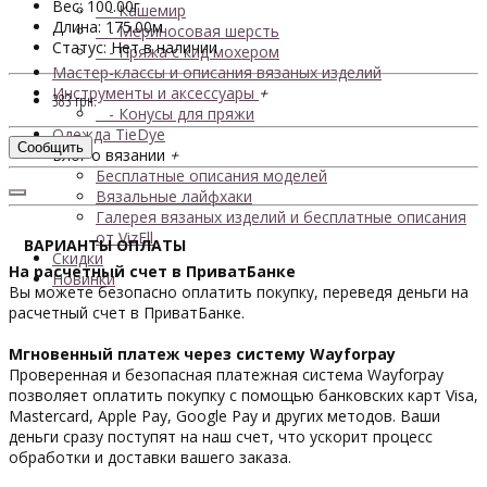
Вес: 100.00г
- Кашемир
Длина: 175.00м
- Мериносовая шерсть
Статус: Нет в наличии
- Пряжа с кид мохером
Мастер-классы и описания вязаных изделий
Инструменты и аксессуары
+
383 грн.
- Конусы для пряжи
Одежда TieDye
Сообщить
Блог о вязании
+
Бесплатные описания моделей
Вязальные лайфхаки
Галерея вязаных изделий и бесплатные описания
от VizEll
ВАРИАНТЫ ОПЛАТЫ
Скидки
На расчетный счет в ПриватБанке
Новинки
Вы можете безопасно оплатить покупку, переведя деньги на
расчетный счет в ПриватБанке.
Мгновенный платеж через систему Wayforpay
Проверенная и безопасная платежная система Wayforpay
позволяет оплатить покупку с помощью банковских карт Visa,
Mastercard, Apple Pay, Google Pay и других методов. Ваши
деньги сразу поступят на наш счет, что ускорит процесс
обработки и доставки вашего заказа.