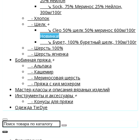
20% нейлон
↘ Sock, 75% Меринос 25% Нейлон,
300м/100г
- Хлопок
- Шелк
+
↘ Cleo 50% шелк 50% меринос 600м/100г
Новинка!
↘ Бурет, 100% буретный шелк, 190м/100г
- Шерсть 100%
- Шерсть ягненка
Бобинная пряжа
+
- Альпака
- Кашемир
- Мериносовая шерсть
- Пряжа с кид мохером
Мастер-классы и описания вязаных изделий
Инструменты и аксессуары
+
- Конусы для пряжи
Одежда TieDye