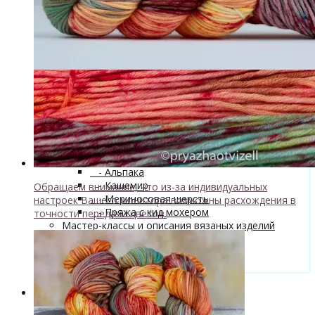
superwash 20% нейлон
↘ Sock, 75% Меринос 25% Нейлон,
300м/100г
- Хлопок
- Шелк
+
↘ Cleo 50% шелк 50% меринос
600м/100г
Новинка!
↘ Бурет, 100% буретный шелк,
190м/100г
- Шерсть 100%
- Шерсть ягненка
Бобинная пряжа
+
- Альпака
- Кашемир
Обращаем внимание, что из-за индивидуальных
- Мериносовая шерсть
настроек Вашего монитора возможны расхождения в
- Пряжа с кид мохером
точности передачи цветов.
Мастер-классы и описания вязаных изделий
Инструменты и аксессуары
+
- Конусы для пряжи
Одежда TieDye
Блог о вязании