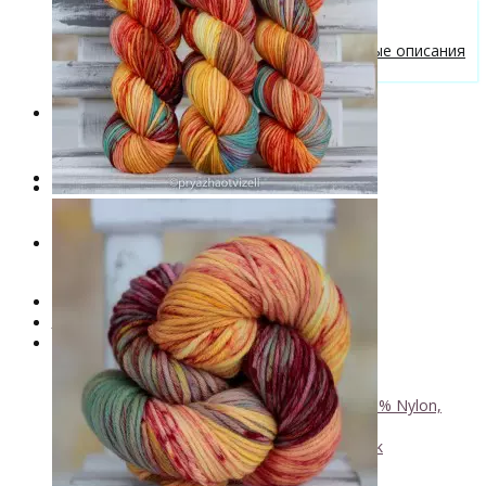
Бесплатные описания моделей
Вязальные лайфхаки
Галерея вязаных изделий и бесплатные описания
от VizEll
Скидки
Новинки
. . .
Книги по окрашиванию пряжи
Лимитированная коллекция пряжи
Пряжа ручного крашения VizEll
+
- Luxury Collection
- Кид мохер, альпака
+
↘ KidLace, 70% Kid Mohair 30% Nylon,
450м/50г
↘ KidSilk, Super Kid Mohair Silk
↘ Альпака