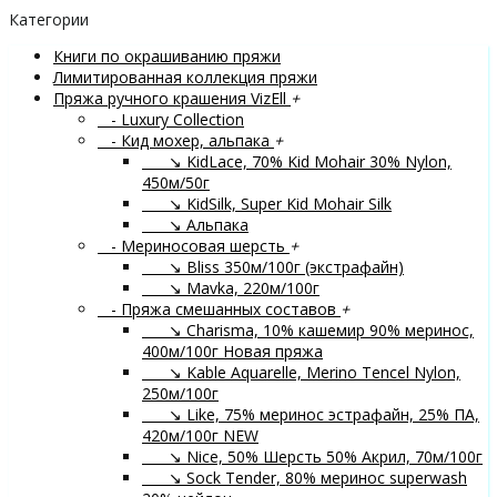
Категории
Книги по окрашиванию пряжи
Лимитированная коллекция пряжи
Пряжа ручного крашения VizEll
+
- Luxury Collection
- Кид мохер, альпака
+
↘ KidLace, 70% Kid Mohair 30% Nylon,
450м/50г
↘ KidSilk, Super Kid Mohair Silk
↘ Альпака
- Мериносовая шерсть
+
↘ Bliss 350м/100г (экстрафайн)
↘ Mavka, 220м/100г
- Пряжа смешанных составов
+
↘ Charisma, 10% кашемир 90% меринос,
400м/100г
Новая пряжа
↘ Kable Aquarelle, Merino Tencel Nylon,
250м/100г
↘ Like, 75% меринос эстрафайн, 25% ПА,
420м/100г
NEW
↘ Nice, 50% Шерсть 50% Акрил, 70м/100г
↘ Sock Tender, 80% меринос superwash