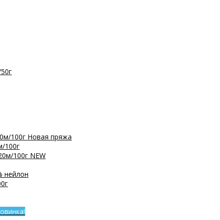
/50г
0м/100г
Новая пряжа
м/100г
20м/100г
NEW
% нейлон
0г
овинка!