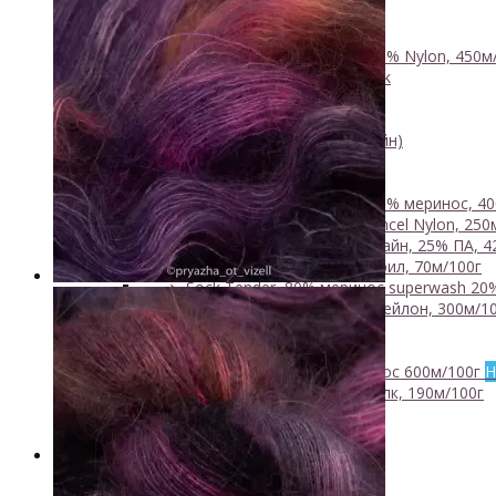
- Luxury Collection
- Кид мохер, альпака
+
↘ KidLace, 70% Kid Mohair 30% Nylon, 450м
↘ KidSilk, Super Kid Mohair Silk
↘ Альпака
- Мериносовая шерсть
+
↘ Bliss 350м/100г (экстрафайн)
↘ Mavka, 220м/100г
- Пряжа смешанных составов
+
↘ Charisma, 10% кашемир 90% меринос, 40
↘ Kable Aquarelle, Merino Tencel Nylon, 250
↘ Like, 75% меринос эстрафайн, 25% ПА, 4
↘ Nice, 50% Шерсть 50% Акрил, 70м/100г
↘ Sock Tender, 80% меринос superwash 20
↘ Sock, 75% Меринос 25% Нейлон, 300м/10
- Хлопок
- Шелк
+
↘ Cleo 50% шелк 50% меринос 600м/100г
Н
↘ Бурет, 100% буретный шелк, 190м/100г
- Шерсть 100%
- Шерсть ягненка
Бобинная пряжа
+
- Альпака