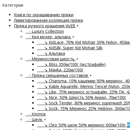
Категории
Книги по окрашиванию пряжи
Лимитированная коллекция пряжи
Пряжа ручного крашения VizEll
+
- Luxury Collection
- Кид мохер, альпака
+
↘ KidLace, 70% Kid Mohair 30% Nylon, 450м
↘ KidSilk, Super Kid Mohair Silk
↘ Альпака
- Мериносовая шерсть
+
↘ Bliss 350м/100г (экстрафайн)
↘ Mavka, 220м/100г
- Пряжа смешанных составов
+
↘ Charisma, 10% кашемир 90% меринос, 40
↘ Kable Aquarelle, Merino Tencel Nylon, 250
↘ Like, 75% меринос эстрафайн, 25% ПА, 4
↘ Nice, 50% Шерсть 50% Акрил, 70м/100г
↘ Sock Tender, 80% меринос superwash 20
↘ Sock, 75% Меринос 25% Нейлон, 300м/10
- Хлопок
- Шелк
+
↘ Cleo 50% шелк 50% меринос 600м/100г
Н