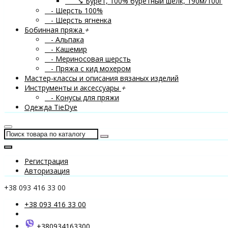
↘ Бурет, 100% буретный шелк, 190м/100г
- Шерсть 100%
- Шерсть ягненка
Бобинная пряжа
+
- Альпака
- Кашемир
- Мериносовая шерсть
- Пряжа с кид мохером
Мастер-классы и описания вязаных изделий
Инструменты и аксессуары
+
- Конусы для пряжи
Одежда TieDye
Регистрация
Авторизация
+38 093 416 33 00
+38 093 416 33 00
+380934163300