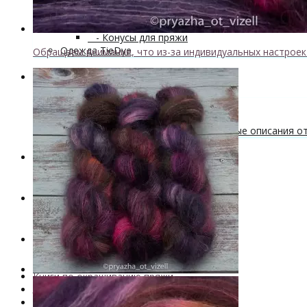
Мастер-классы и описания вязаных изделий
Инструменты и аксессуары
+
- Конусы для пряжи
Одежда TieDye
Обращаем внимание, что из-за индивидуальных настрое
Блог о вязании
Бесплатные описания моделей
Вязальные лайфхаки
Галерея вязаных изделий и бесплатные описания от 
Скидки
Новинки
. . .
Книги по окрашиванию пряжи
Лимитированная коллекция пряжи
Пряжа ручного крашения VizEll
+