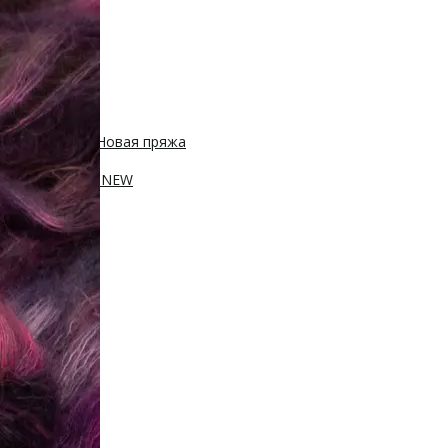
 450м/50г
с, 400м/100г
Новая пряжа
, 250м/100г
ПА, 420м/100г
NEW
100г
sh 20% нейлон
0м/100г
100г
Новинка!
100г