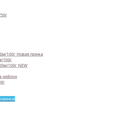
/50г
0м/100г
Новая пряжа
м/100г
20м/100г
NEW
% нейлон
0г
овинка!