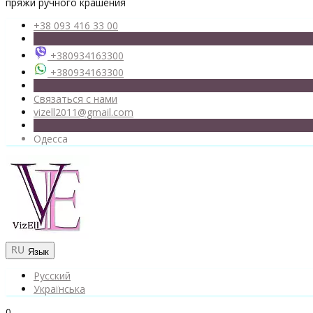
пряжи ручного крашения
+38 093 416 33 00
+380934163300
+380934163300
Связаться с нами
vizell2011@gmail.com
Одесса
Язык
Русский
Українська
0