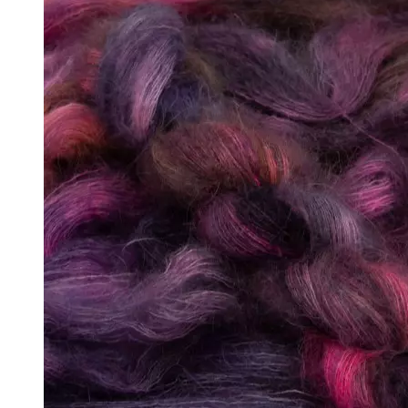
↘ KidLace, 70% Kid Mohair 30% Nylon,
↘ KidSilk, Super Kid Mohair Silk
↘ Альпака
- Мериносовая шерсть
+
↘ Bliss 350м/100г (экстрафайн)
↘ Mavka, 220м/100г
- Пряжа смешанных составов
+
↘ Charisma, 10% кашемир 90% мерино
↘ Kable Aquarelle, Merino Tencel Nylon
↘ Like, 75% меринос эстрафайн, 25% 
↘ Nice, 50% Шерсть 50% Акрил, 70м/
↘ Sock Tender, 80% меринос superwa
↘ Sock, 75% Меринос 25% Нейлон, 30
- Хлопок
- Шелк
+
↘ Cleo 50% шелк 50% меринос 600м/
↘ Бурет, 100% буретный шелк, 190м/
- Шерсть 100%
- Шерсть ягненка
Бобинная пряжа
+
- Альпака
- Кашемир
- Мериносовая шерсть
- Пряжа с кид мохером