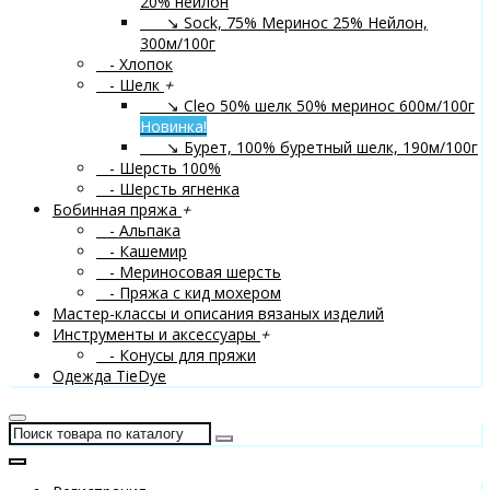
20% нейлон
↘ Sock, 75% Меринос 25% Нейлон,
300м/100г
- Хлопок
- Шелк
+
↘ Cleo 50% шелк 50% меринос 600м/100г
Новинка!
↘ Бурет, 100% буретный шелк, 190м/100г
- Шерсть 100%
- Шерсть ягненка
Бобинная пряжа
+
- Альпака
- Кашемир
- Мериносовая шерсть
- Пряжа с кид мохером
Мастер-классы и описания вязаных изделий
Инструменты и аксессуары
+
- Конусы для пряжи
Одежда TieDye