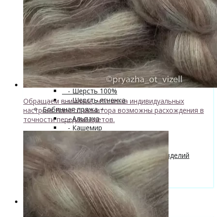
superwash 20% нейлон
↘ Sock, 75% Меринос 25% Нейлон,
300м/100г
- Хлопок
- Шелк
+
↘ Cleo 50% шелк 50% меринос
600м/100г
Новинка!
↘ Бурет, 100% буретный шелк,
190м/100г
- Шерсть 100%
- Шерсть ягненка
Обращаем внимание, что из-за индивидуальных
Бобинная пряжа
+
настроек Вашего монитора возможны расхождения в
- Альпака
точности передачи цветов.
- Кашемир
- Мериносовая шерсть
- Пряжа с кид мохером
Мастер-классы и описания вязаных изделий
Инструменты и аксессуары
+
- Конусы для пряжи
Одежда TieDye
Блог о вязании