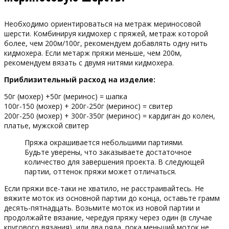
Необходимо ориентироваться на метраж мериносовой
шерсти. Комбинируя кидмохер с пряжей, метраж которой
более, чем 200м/100г, рекомендуем добавлять одну нить
кидмохера. Если метарж пряжи меньше, чем 200м,
рекомендуем вязать с двумя нитями кидмохера.
Приблизительный расход на изделие:
50г (мохер) +50г (меринос) = шапка
100г-150 (мохер) + 200г-250г (меринос) = свитер
200г-250 (мохер) + 300г-350г (меринос) = кардиган до колен,
платье, мужской свитер
Пряжа окрашивается небольшими партиями.
Будьте уверены, что заказываете достаточное
количество для завершения проекта. В следующей
партии, оттенок пряжи может отличаться.
Если пряжи все-таки не хватило, не расстраивайтесь. Не
вяжите моток из основной партии до конца, оставьте грамм
десять-пятнадцать. Возьмите моток из новой партии и
продолжайте вязание, чередуя пряжу через один (в случае
кругового вязания) или два ряда, пока меньший моток не