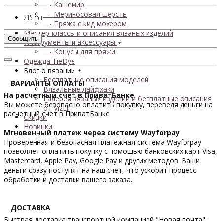
- Кашемир
- Мериносовая шерсть
215 грн.
- Пряжа с кид мохером
Мастер-классы и описания вязаных изделий
Сообщить
Инструменты и аксессуары
+
- Конусы для пряжи
Одежда TieDye
Блог о вязании
+
Бесплатные описания моделей
ВАРИАНТЫ ОПЛАТЫ
Вязальные лайфхаки
На расчетный счет в ПриватБанке
Галерея вязаных изделий и бесплатные описания
Вы можете безопасно оплатить покупку, переведя деньги на
от VizEll
расчетный счет в ПриватБанке.
Скидки
Новинки
Мгновенный платеж через систему Wayforpay
Проверенная и безопасная платежная система Wayforpay
позволяет оплатить покупку с помощью банковских карт Visa,
Mastercard, Apple Pay, Google Pay и других методов. Ваши
деньги сразу поступят на наш счет, что ускорит процесс
обработки и доставки вашего заказа.
ДОСТАВКА
Быстрая доставка транспортной компанией "Новая почта":