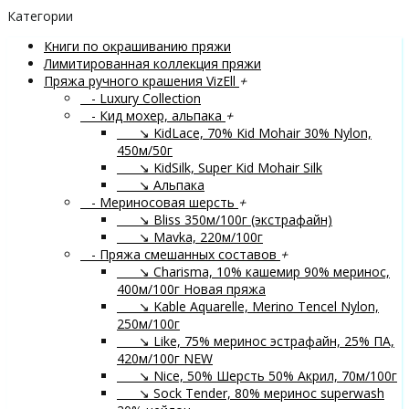
Категории
Книги по окрашиванию пряжи
Лимитированная коллекция пряжи
Пряжа ручного крашения VizEll
+
- Luxury Collection
- Кид мохер, альпака
+
↘ KidLace, 70% Kid Mohair 30% Nylon,
450м/50г
↘ KidSilk, Super Kid Mohair Silk
↘ Альпака
- Мериносовая шерсть
+
↘ Bliss 350м/100г (экстрафайн)
↘ Mavka, 220м/100г
- Пряжа смешанных составов
+
↘ Charisma, 10% кашемир 90% меринос,
400м/100г
Новая пряжа
↘ Kable Aquarelle, Merino Tencel Nylon,
250м/100г
↘ Like, 75% меринос эстрафайн, 25% ПА,
420м/100г
NEW
↘ Nice, 50% Шерсть 50% Акрил, 70м/100г
↘ Sock Tender, 80% меринос superwash