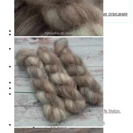
Бесплатные описания моделей
Вязальные лайфхаки
Галерея вязаных изделий и бесплатные описания
от VizEll
Скидки
Новинки
. . .
Книги по окрашиванию пряжи
Лимитированная коллекция пряжи
Пряжа ручного крашения VizEll
+
- Luxury Collection
- Кид мохер, альпака
+
↘ KidLace, 70% Kid Mohair 30% Nylon,
450м/50г
↘ KidSilk, Super Kid Mohair Silk
↘ Альпака