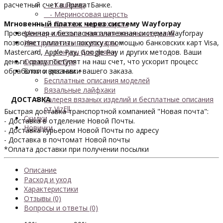
расчетный счет в ПриватБанке.
- Кашемир
- Мериносовая шерсть
Мгновенный платеж через систему Wayforpay
- Пряжа с кид мохером
Проверенная и безопасная платежная система Wayforpay
Мастер-классы и описания вязаных изделий
позволяет оплатить покупку с помощью банковских карт Visa,
Инструменты и аксессуары
+
Mastercard, Apple Pay, Google Pay и других методов. Ваши
- Конусы для пряжи
деньги сразу поступят на наш счет, что ускорит процесс
Одежда TieDye
обработки и доставки вашего заказа.
Блог о вязании
+
Бесплатные описания моделей
Вязальные лайфхаки
ДОСТАВКА
Галерея вязаных изделий и бесплатные описания
от VizEll
Быстрая доставка транспортной компанией "Новая почта":
Скидки
- Доставка в отделение Новой Почты.
Новинки
- Доставка курьером Новой Почты по адресу
- Доставка в почтомат Новой почты
*Оплата доставки при получении посылки
Описание
Расход и уход
Характеристики
Отзывы (0)
Вопросы и ответы (0)