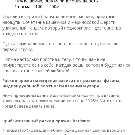
10% кашемир, 90% мериносовая шерсть
1 пасма = 100г = 400м
Изделия из пряжи Charisma нежные, мягкие, приятные
наощупь. Сочетание кашемира и мериносовой шерсти -
уникальный тандем, который подчеркивает достоинства
каждого волокна.
Пух кашемира деликатно заполняет полотно уже после
первой стирки.
Пряжа настолько приятна к телу, что вы даже не
почувствуете ее на себе. Каждая вещь, которая будет из нее
связана, станет вашей любимой.
Расход пряжи на изделие зависит от размера, фасона,
индивидуальной плотности вязания и узора.
Ниже приведены данные для вязания спицами. При вязании
крючком, расход пряжи увеличивается на 20-25%. Учтите это,
когда будете делать заказ.
Приблизительный
расход пряжи Charisma:
1 пасма (100г) - две шапки-бини, одна двойная шапка, взрослая