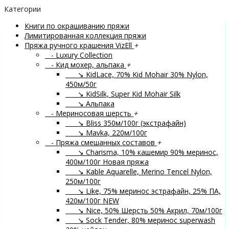
Категории
Книги по окрашиванию пряжи
Лимитированная коллекция пряжи
Пряжа ручного крашения VizEll
+
- Luxury Collection
- Кид мохер, альпака
+
↘ KidLace, 70% Kid Mohair 30% Nylon,
450м/50г
↘ KidSilk, Super Kid Mohair Silk
↘ Альпака
- Мериносовая шерсть
+
↘ Bliss 350м/100г (экстрафайн)
↘ Mavka, 220м/100г
- Пряжа смешанных составов
+
↘ Charisma, 10% кашемир 90% меринос,
400м/100г
Новая пряжа
↘ Kable Aquarelle, Merino Tencel Nylon,
250м/100г
↘ Like, 75% меринос эстрафайн, 25% ПА,
420м/100г
NEW
↘ Nice, 50% Шерсть 50% Акрил, 70м/100г
↘ Sock Tender, 80% меринос superwash