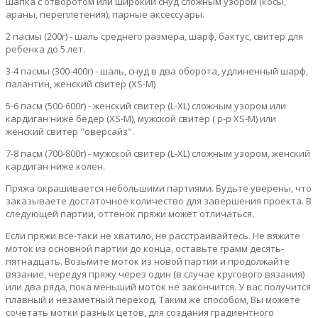
шапка с отворотом или широкий снуд сложным узором (косы,
араны, переплетения), парные аксессуары.
2 пасмы (200г) - шаль среднего размера, шарф, бактус, свитер для
ребенка до 5 лет.
3-4 пасмы (300-400г) - шаль, снуд в два оборота, удлиненный шарф,
палантин, женский свитер (XS-M)
5-6 пасм (500-600г) - женский свитер (L-XL) сложным узором или
кардиган ниже бедер (XS-M), мужской свитер ( р-р XS-M) или
женский свитер "оверсайз".
7-8 пасм (700-800г) - мужской свитер (L-XL) сложным узором, женский
кардиган ниже колен.
Пряжа окрашивается небольшими партиями. Будьте уверены, что
заказываете достаточное количество для завершения проекта. В
следующей партии, оттенок пряжи может отличаться.
Если пряжи все-таки не хватило, не расстраивайтесь. Не вяжите
моток из основной партии до конца, оставьте грамм десять-
пятнадцать. Возьмите моток из новой партии и продолжайте
вязание, чередуя пряжу через один (в случае кругового вязания)
или два ряда, пока меньший моток не закончится. У вас получится
плавный и незаметный переход. Таким же способом, Вы можете
сочетать мотки разных цетов, для создания градиентного