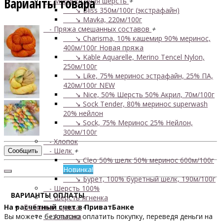
Варианты товара
- Мериносовая шерсть
+
↘ Bliss 350м/100г (экстрафайн)
↘ Mavka, 220м/100г
- Пряжа смешанных составов
+
↘ Charisma, 10% кашемир 90% меринос,
400м/100г
Новая пряжа
↘ Kable Aquarelle, Merino Tencel Nylon,
250м/100г
↘ Like, 75% меринос эстрафайн, 25% ПА,
420м/100г
NEW
↘ Nice, 50% Шерсть 50% Акрил, 70м/100г
↘ Sock Tender, 80% меринос superwash
20% нейлон
↘ Sock, 75% Меринос 25% Нейлон,
300м/100г
- Хлопок
- Шелк
+
Сообщить
↘ Cleo 50% шелк 50% меринос 600м/100г
Новинка!
↘ Бурет, 100% буретный шелк, 190м/100г
- Шерсть 100%
ВАРИАНТЫ ОПЛАТЫ
- Шерсть ягненка
На расчетный счет в ПриватБанке
Бобинная пряжа
+
Вы можете безопасно оплатить покупку, переведя деньги на
- Альпака