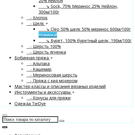
20% нейлон
↘ Sock, 75% Меринос 25% Нейлон,
300м/100г
- Хлопок
- Шелк
+
↘ Cleo 50% шелк 50% меринос 600м/100г
Новинка!
↘ Бурет, 100% буретный шелк, 190м/100г
- Шерсть 100%
- Шерсть ягненка
Бобинная пряжа
+
- Альпака
- Кашемир
- Мериносовая шерсть
- Пряжа с кид мохером
Мастер-классы и описания вязаных изделий
Инструменты и аксессуары
+
- Конусы для пряжи
Одежда TieDye