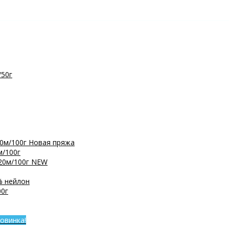
/50г
0м/100г
Новая пряжа
м/100г
20м/100г
NEW
% нейлон
0г
овинка!