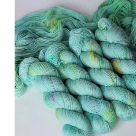
↘ KidLace, 70% Kid Mohair 30% Nylon,
↘ KidSilk, Super Kid Mohair Silk
↘ Альпака
- Мериносовая шерсть
+
↘ Bliss 350м/100г (экстрафайн)
↘ Mavka, 220м/100г
- Пряжа смешанных составов
+
↘ Charisma, 10% кашемир 90% мерино
↘ Kable Aquarelle, Merino Tencel Nylon
↘ Like, 75% меринос эстрафайн, 25% 
↘ Nice, 50% Шерсть 50% Акрил, 70м/
↘ Sock Tender, 80% меринос superwa
↘ Sock, 75% Меринос 25% Нейлон, 30
- Хлопок
- Шелк
+
↘ Cleo 50% шелк 50% меринос 600м/
↘ Бурет, 100% буретный шелк, 190м/
- Шерсть 100%
- Шерсть ягненка
Бобинная пряжа
+
- Альпака
- Кашемир
- Мериносовая шерсть
- Пряжа с кид мохером