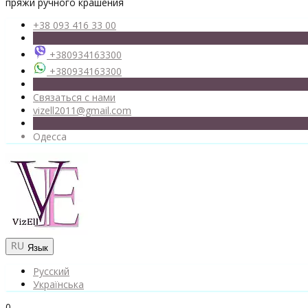
пряжи ручного крашения
+38 093 416 33 00
+380934163300
+380934163300
Связаться с нами
vizell2011@gmail.com
Одесса
Язык
Русский
Українська
0