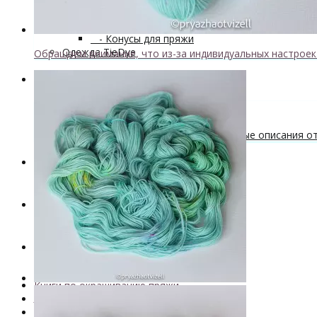
Мастер-классы и описания вязаных изделий
Инструменты и аксессуары
+
- Конусы для пряжи
Одежда TieDye
Обращаем внимание, что из-за индивидуальных настрое
Блог о вязании
Бесплатные описания моделей
Вязальные лайфхаки
Галерея вязаных изделий и бесплатные описания от 
Скидки
Новинки
. . .
Книги по окрашиванию пряжи
Лимитированная коллекция пряжи
Пряжа ручного крашения VizEll
+