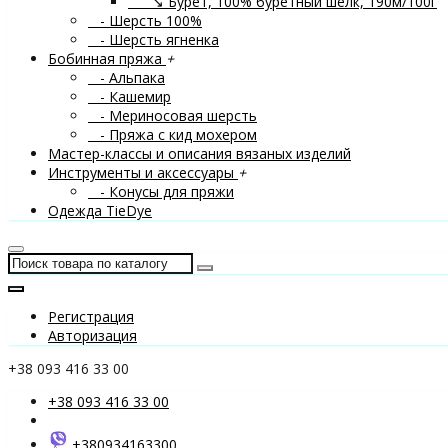
↘ Бурет, 100% буретный шелк, 190м/100г
- Шерсть 100%
- Шерсть ягненка
Бобинная пряжа
+
- Альпака
- Кашемир
- Мериносовая шерсть
- Пряжа с кид мохером
Мастер-классы и описания вязаных изделий
Инструменты и аксессуары
+
- Конусы для пряжи
Одежда TieDye
Регистрация
Авторизация
+38 093 416 33 00
+38 093 416 33 00
+380934163300