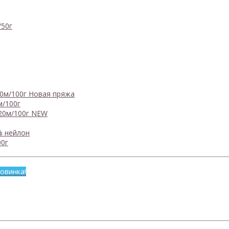
/50г
0м/100г
Новая пряжа
м/100г
20м/100г
NEW
% нейлон
0г
овинка!