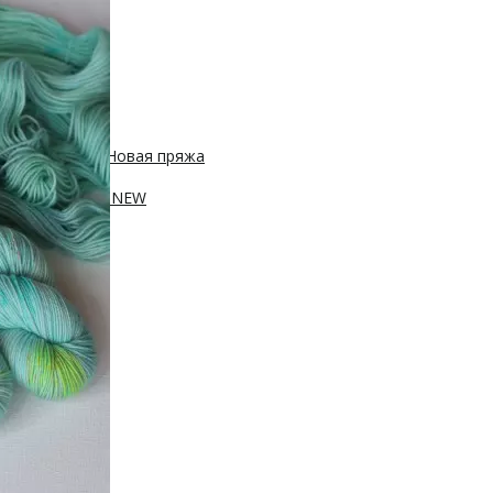
 450м/50г
с, 400м/100г
Новая пряжа
, 250м/100г
ПА, 420м/100г
NEW
100г
sh 20% нейлон
0м/100г
100г
Новинка!
100г