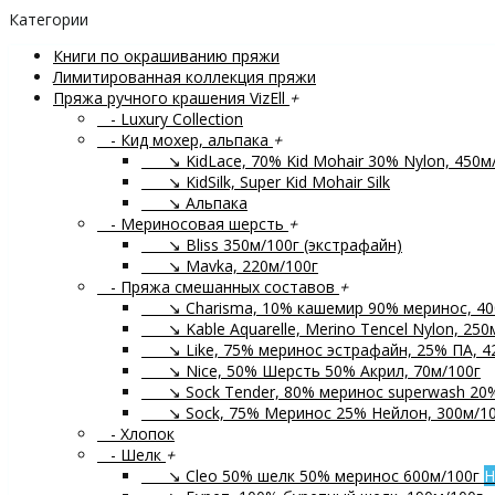
Категории
Книги по окрашиванию пряжи
Лимитированная коллекция пряжи
Пряжа ручного крашения VizEll
+
- Luxury Collection
- Кид мохер, альпака
+
↘ KidLace, 70% Kid Mohair 30% Nylon, 450м
↘ KidSilk, Super Kid Mohair Silk
↘ Альпака
- Мериносовая шерсть
+
↘ Bliss 350м/100г (экстрафайн)
↘ Mavka, 220м/100г
- Пряжа смешанных составов
+
↘ Charisma, 10% кашемир 90% меринос, 40
↘ Kable Aquarelle, Merino Tencel Nylon, 250
↘ Like, 75% меринос эстрафайн, 25% ПА, 4
↘ Nice, 50% Шерсть 50% Акрил, 70м/100г
↘ Sock Tender, 80% меринос superwash 20
↘ Sock, 75% Меринос 25% Нейлон, 300м/10
- Хлопок
- Шелк
+
↘ Cleo 50% шелк 50% меринос 600м/100г
Н