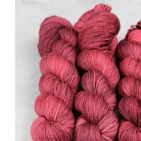
↘ KidLace, 70% Kid Mohair 30% Nylon,
↘ KidSilk, Super Kid Mohair Silk
↘ Альпака
- Мериносовая шерсть
+
↘ Bliss 350м/100г (экстрафайн)
↘ Mavka, 220м/100г
- Пряжа смешанных составов
+
↘ Charisma, 10% кашемир 90% мерино
↘ Kable Aquarelle, Merino Tencel Nylon
↘ Like, 75% меринос эстрафайн, 25% 
↘ Nice, 50% Шерсть 50% Акрил, 70м/
↘ Sock Tender, 80% меринос superwa
↘ Sock, 75% Меринос 25% Нейлон, 30
- Хлопок
- Шелк
+
↘ Cleo 50% шелк 50% меринос 600м/
↘ Бурет, 100% буретный шелк, 190м/
- Шерсть 100%
- Шерсть ягненка
Бобинная пряжа
+
- Альпака
- Кашемир
- Мериносовая шерсть
- Пряжа с кид мохером