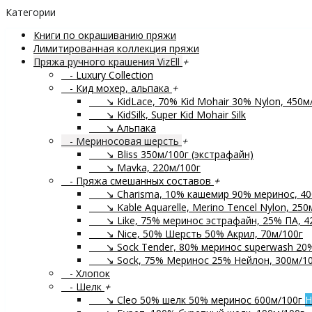
Категории
Книги по окрашиванию пряжи
Лимитированная коллекция пряжи
Пряжа ручного крашения VizEll
+
- Luxury Collection
- Кид мохер, альпака
+
↘ KidLace, 70% Kid Mohair 30% Nylon, 450м
↘ KidSilk, Super Kid Mohair Silk
↘ Альпака
- Мериносовая шерсть
+
↘ Bliss 350м/100г (экстрафайн)
↘ Mavka, 220м/100г
- Пряжа смешанных составов
+
↘ Charisma, 10% кашемир 90% меринос, 40
↘ Kable Aquarelle, Merino Tencel Nylon, 250
↘ Like, 75% меринос эстрафайн, 25% ПА, 4
↘ Nice, 50% Шерсть 50% Акрил, 70м/100г
↘ Sock Tender, 80% меринос superwash 20
↘ Sock, 75% Меринос 25% Нейлон, 300м/10
- Хлопок
- Шелк
+
↘ Cleo 50% шелк 50% меринос 600м/100г
Н