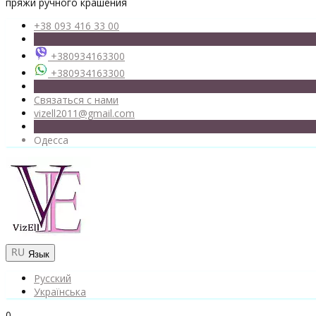
пряжи ручного крашения
+38 093 416 33 00
+380934163300
+380934163300
Связаться с нами
vizell2011@gmail.com
Одесса
Язык
Русский
Українська
0