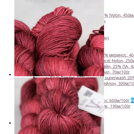
- Luxury Collection
- Кид мохер, альпака
+
↘ KidLace, 70% Kid Mohair 30% Nylon, 450м
↘ KidSilk, Super Kid Mohair Silk
↘ Альпака
- Мериносовая шерсть
+
↘ Bliss 350м/100г (экстрафайн)
↘ Mavka, 220м/100г
- Пряжа смешанных составов
+
↘ Charisma, 10% кашемир 90% меринос, 40
↘ Kable Aquarelle, Merino Tencel Nylon, 250
↘ Like, 75% меринос эстрафайн, 25% ПА, 4
↘ Nice, 50% Шерсть 50% Акрил, 70м/100г
↘ Sock Tender, 80% меринос superwash 20
↘ Sock, 75% Меринос 25% Нейлон, 300м/10
- Хлопок
- Шелк
+
↘ Cleo 50% шелк 50% меринос 600м/100г
Н
↘ Бурет, 100% буретный шелк, 190м/100г
- Шерсть 100%
- Шерсть ягненка
Бобинная пряжа
+
- Альпака