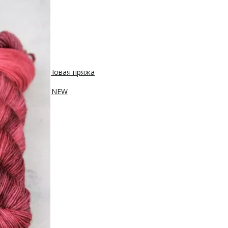
 450м/50г
с, 400м/100г
Новая пряжа
, 250м/100г
ПА, 420м/100г
NEW
100г
sh 20% нейлон
0м/100г
100г
Новинка!
100г