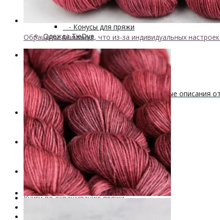
Мастер-классы и описания вязаных изделий
Инструменты и аксессуары
+
- Конусы для пряжи
Одежда TieDye
Обращаем внимание, что из-за индивидуальных настрое
Блог о вязании
Бесплатные описания моделей
Вязальные лайфхаки
Галерея вязаных изделий и бесплатные описания от 
Скидки
Новинки
. . .
Книги по окрашиванию пряжи
Лимитированная коллекция пряжи
Пряжа ручного крашения VizEll
+