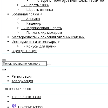
↘ Бурет, 100% буретный шелк, 190м/100г
- Шерсть 100%
- Шерсть ягненка
Бобинная пряжа
+
- Альпака
- Кашемир
- Мериносовая шерсть
- Пряжа с кид мохером
Мастер-классы и описания вязаных изделий
Инструменты и аксессуары
+
- Конусы для пряжи
Одежда TieDye
Регистрация
Авторизация
+38 093 416 33 00
+38 093 416 33 00
+380934163300