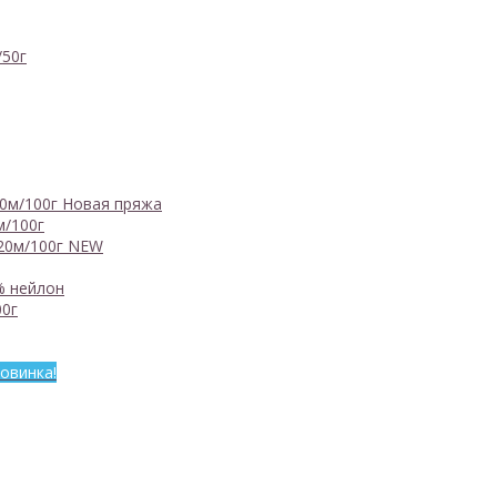
/50г
0м/100г
Новая пряжа
м/100г
20м/100г
NEW
% нейлон
0г
овинка!