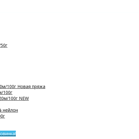
/50г
0м/100г
Новая пряжа
м/100г
20м/100г
NEW
% нейлон
0г
овинка!