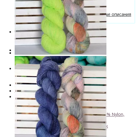
Бесплатные описания моделей
Вязальные лайфхаки
Галерея вязаных изделий и бесплатные описания
от VizEll
Скидки
Новинки
. . .
Книги по окрашиванию пряжи
Лимитированная коллекция пряжи
Пряжа ручного крашения VizEll
+
- Luxury Collection
- Кид мохер, альпака
+
↘ KidLace, 70% Kid Mohair 30% Nylon,
450м/50г
↘ KidSilk, Super Kid Mohair Silk
↘ Альпака