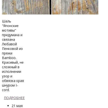
Шаль
"Японские
мотивы"
придумана и
связана
Любавой
Пенковой из
пряжи
Bamboo.
Красивый, не
сложный в
исполнении
узор и
обвязка края
шнуром I-
cord.
ПОДРОБНЕЕ
21 мая