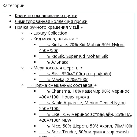
Категории
Книги по окрашиванию пряжи
Лимитированная коллекция пряжи
Пряжа ручного крашения VizEll
+
- Luxury Collection
- Кид мохер, альпака
+
↘ KidLace, 70% Kid Mohair 30% Nylon,
450м/50г
↘ KidSilk, Super Kid Mohair Silk
↘ Альпака
- Мериносовая шерсть
+
↘ Bliss 350м/100г (экстрафайн)
↘ Mavka, 220м/100г
- Пряжа смешанных составов
+
↘ Charisma, 10% кашемир 90% меринос,
400м/100г
Новая пряжа
↘ Kable Aquarelle, Merino Tencel Nylon,
250м/100г
↘ Like, 75% меринос эстрафайн, 25% ПА,
420м/100г
NEW
↘ Nice, 50% Шерсть 50% Акрил, 70м/100г
↘ Sock Tender, 80% меринос superwash