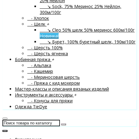
20% нейлон
↘ Sock, 75% Меринос 25% Нейлон,
300м/100г
- Хлопок
- Шелк
+
↘ Cleo 50% шелк 50% меринос 600м/100г
Новинка!
↘ Бурет, 100% буретный шелк, 190м/100г
- Шерсть 100%
- Шерсть ягненка
Бобинная пряжа
+
- Альпака
- Кашемир
- Мериносовая шерсть
- Пряжа с кид мохером
Мастер-классы и описания вязаных изделий
Инструменты и аксессуары
+
- Конусы для пряжи
Одежда TieDye