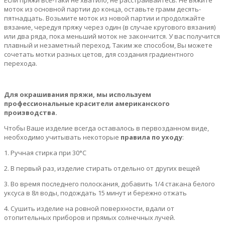
моток из основной партии до конца, оставьте грамм десять-
пятнадцать. Возьмите моток из новой партии и продолжайте
вязание, чередуя пряжу через один (в случае кругового вязания)
или два ряда, пока меньший моток не закончится. У вас получится
плавный и незаметный переход. Таким же способом, Вы можете
сочетать мотки разных цетов, для создания градиентного
перехода.
Для окрашивания пряжи, мы используем
профессиональные красители американского
производства.
Чтобы Ваше изделие всегда оставалось в первозданном виде,
необходимо учитывать некоторые
правила по уходу
:
1. Ручная стирка при 30°С
2. В первый раз, изделие стирать отдельно от других вещей
3. Во время последнего полоскания, добавить 1/4 стакана белого
уксуса в 8л воды, подождать 15 минут и бережно отжать
4. Сушить изделие на ровной поверхности, вдали от
отопительных приборов и прямых солнечных лучей.