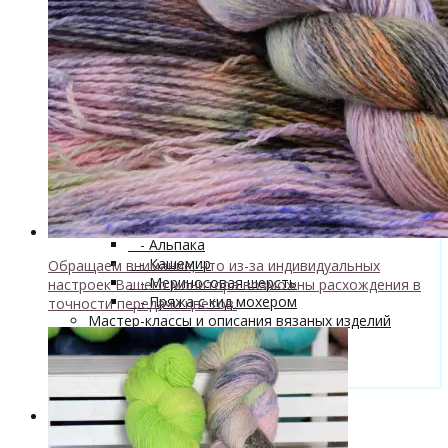
superwash 20% нейлон
↘ Sock, 75% Меринос 25% Нейлон,
300м/100г
- Хлопок
- Шелк
+
↘ Cleo 50% шелк 50% меринос
600м/100г
Новинка!
↘ Бурет, 100% буретный шелк,
190м/100г
- Шерсть 100%
- Шерсть ягненка
Бобинная пряжа
+
- Альпака
- Кашемир
Обращаем внимание, что из-за индивидуальных
- Мериносовая шерсть
настроек Вашего монитора возможны расхождения в
- Пряжа с кид мохером
точности передачи цветов.
Мастер-классы и описания вязаных изделий
Инструменты и аксессуары
+
- Конусы для пряжи
Одежда TieDye
Блог о вязании