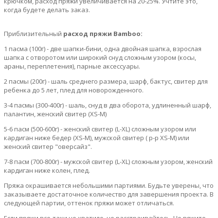
крючком, расход пряжи увеличивается на 20-25%. Учтите это,
когда будете делать заказ.
Приблизительный
расход пряжи Bamboo:
1 пасма (100г) - две шапки-бини, одна двойная шапка, взрослая
шапка с отворотом или широкий снуд сложным узором (косы,
араны, переплетения), парные аксессуары.
2 пасмы (200г) - шаль среднего размера, шарф, бактус, свитер для
ребенка до 5 лет, плед для новорожденного.
3-4 пасмы (300-400г) - шаль, снуд в два оборота, удлиненный шарф,
палантин, женский свитер (XS-M)
5-6 пасм (500-600г) - женский свитер (L-XL) сложным узором или
кардиган ниже бедер (XS-M), мужской свитер ( р-р XS-M) или
женский свитер "оверсайз".
7-8 пасм (700-800г) - мужской свитер (L-XL) сложным узором, женский
кардиган ниже колен, плед.
Пряжа окрашивается небольшими партиями. Будьте уверены, что
заказываете достаточное количество для завершения проекта. В
следующей партии, оттенок пряжи может отличаться.
Если пряжи все-таки не хватило, не расстраивайтесь. Не вяжите