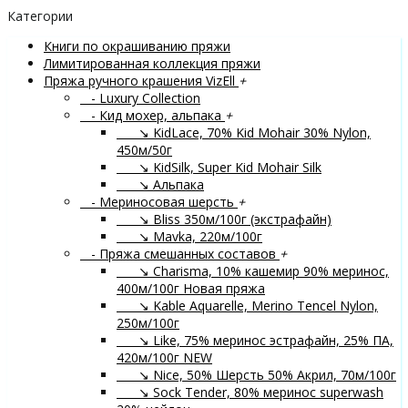
Категории
Книги по окрашиванию пряжи
Лимитированная коллекция пряжи
Пряжа ручного крашения VizEll
+
- Luxury Collection
- Кид мохер, альпака
+
↘ KidLace, 70% Kid Mohair 30% Nylon,
450м/50г
↘ KidSilk, Super Kid Mohair Silk
↘ Альпака
- Мериносовая шерсть
+
↘ Bliss 350м/100г (экстрафайн)
↘ Mavka, 220м/100г
- Пряжа смешанных составов
+
↘ Charisma, 10% кашемир 90% меринос,
400м/100г
Новая пряжа
↘ Kable Aquarelle, Merino Tencel Nylon,
250м/100г
↘ Like, 75% меринос эстрафайн, 25% ПА,
420м/100г
NEW
↘ Nice, 50% Шерсть 50% Акрил, 70м/100г
↘ Sock Tender, 80% меринос superwash