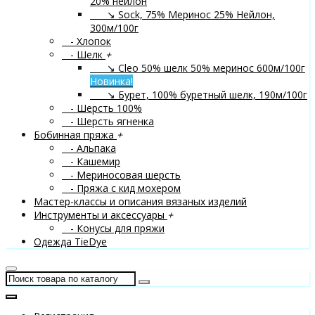
20% нейлон
↘ Sock, 75% Меринос 25% Нейлон,
300м/100г
- Хлопок
- Шелк
+
↘ Cleo 50% шелк 50% меринос 600м/100г
Новинка!
↘ Бурет, 100% буретный шелк, 190м/100г
- Шерсть 100%
- Шерсть ягненка
Бобинная пряжа
+
- Альпака
- Кашемир
- Мериносовая шерсть
- Пряжа с кид мохером
Мастер-классы и описания вязаных изделий
Инструменты и аксессуары
+
- Конусы для пряжи
Одежда TieDye