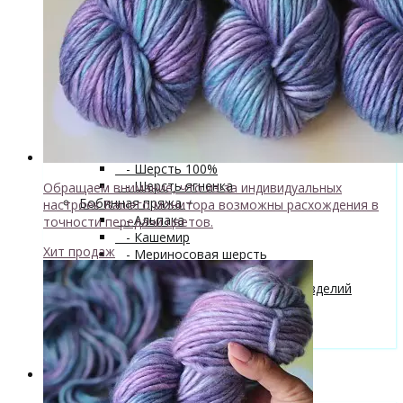
superwash 20% нейлон
↘ Sock, 75% Меринос 25% Нейлон,
300м/100г
- Хлопок
- Шелк
+
↘ Cleo 50% шелк 50% меринос
600м/100г
Новинка!
↘ Бурет, 100% буретный шелк,
190м/100г
- Шерсть 100%
- Шерсть ягненка
Обращаем внимание, что из-за индивидуальных
Бобинная пряжа
+
настроек Вашего монитора возможны расхождения в
- Альпака
точности передачи цветов.
- Кашемир
Хит продаж
- Мериносовая шерсть
- Пряжа с кид мохером
Мастер-классы и описания вязаных изделий
Инструменты и аксессуары
+
- Конусы для пряжи
Одежда TieDye
Блог о вязании