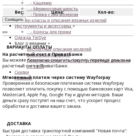
- Кашемир
- Мериносовая шерсть
Вес:
Цена:
Кол-во:
- Пряжа с кид мохером
Сообщить
Мастер-классы и описания вязаных изделий
Инструменты и аксессуары
+
- Конусы для пряжи
Одежда TieDye
Блог о вязании
+
ВАРИАНТЫ ОПЛАТЫ
Бесплатные описания моделей
На расчетный счет в ПриватБанке
Вязальные лайфхаки
Вы можете безопасно оплатить покупку, переведя деньги на
Галерея вязаных изделий и бесплатные описания
расчетный счет в ПриватБанке.
от VizEll
Скидки
Мгновенный платеж через систему Wayforpay
Новинки
Проверенная и безопасная платежная система Wayforpay
позволяет оплатить покупку с помощью банковских карт Visa,
Mastercard, Apple Pay, Google Pay и других методов. Ваши
деньги сразу поступят на наш счет, что ускорит процесс
обработки и доставки вашего заказа.
ДОСТАВКА
Быстрая доставка транспортной компанией "Новая почта":