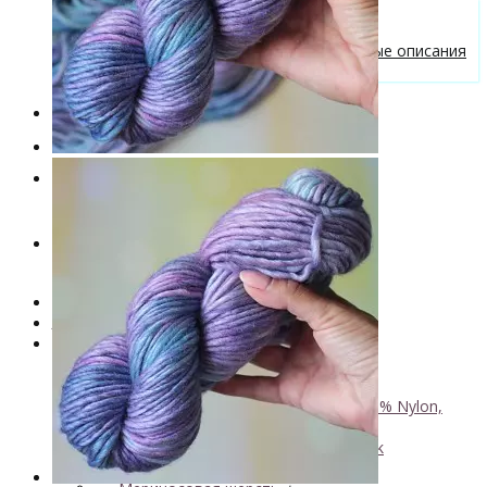
Бесплатные описания моделей
Вязальные лайфхаки
Галерея вязаных изделий и бесплатные описания
от VizEll
Скидки
Новинки
. . .
Книги по окрашиванию пряжи
Лимитированная коллекция пряжи
Пряжа ручного крашения VizEll
+
- Luxury Collection
- Кид мохер, альпака
+
↘ KidLace, 70% Kid Mohair 30% Nylon,
450м/50г
↘ KidSilk, Super Kid Mohair Silk
↘ Альпака