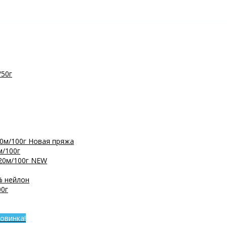
/50г
0м/100г
Новая пряжа
м/100г
20м/100г
NEW
% нейлон
0г
овинка!