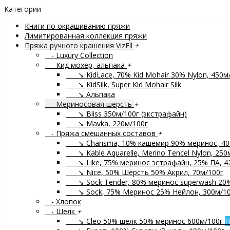
Категории
Книги по окрашиванию пряжи
Лимитированная коллекция пряжи
Пряжа ручного крашения VizEll
+
- Luxury Collection
- Кид мохер, альпака
+
↘ KidLace, 70% Kid Mohair 30% Nylon, 450м
↘ KidSilk, Super Kid Mohair Silk
↘ Альпака
- Мериносовая шерсть
+
↘ Bliss 350м/100г (экстрафайн)
↘ Mavka, 220м/100г
- Пряжа смешанных составов
+
↘ Charisma, 10% кашемир 90% меринос, 40
↘ Kable Aquarelle, Merino Tencel Nylon, 250
↘ Like, 75% меринос эстрафайн, 25% ПА, 4
↘ Nice, 50% Шерсть 50% Акрил, 70м/100г
↘ Sock Tender, 80% меринос superwash 20
↘ Sock, 75% Меринос 25% Нейлон, 300м/10
- Хлопок
- Шелк
+
↘ Cleo 50% шелк 50% меринос 600м/100г
Н