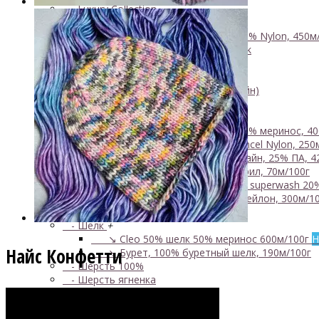
- Luxury Collection
- Кид мохер, альпака
+
↘ KidLace, 70% Kid Mohair 30% Nylon, 450м
↘ KidSilk, Super Kid Mohair Silk
↘ Альпака
- Мериносовая шерсть
+
↘ Bliss 350м/100г (экстрафайн)
↘ Mavka, 220м/100г
- Пряжа смешанных составов
+
↘ Charisma, 10% кашемир 90% меринос, 40
↘ Kable Aquarelle, Merino Tencel Nylon, 250
↘ Like, 75% меринос эстрафайн, 25% ПА, 4
↘ Nice, 50% Шерсть 50% Акрил, 70м/100г
↘ Sock Tender, 80% меринос superwash 20
↘ Sock, 75% Меринос 25% Нейлон, 300м/10
- Хлопок
- Шелк
+
↘ Cleo 50% шелк 50% меринос 600м/100г
Н
Найс Конфетти
↘ Бурет, 100% буретный шелк, 190м/100г
- Шерсть 100%
- Шерсть ягненка
Бобинная пряжа
+
- Альпака