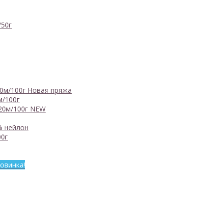
/50г
0м/100г
Новая пряжа
м/100г
20м/100г
NEW
% нейлон
0г
овинка!