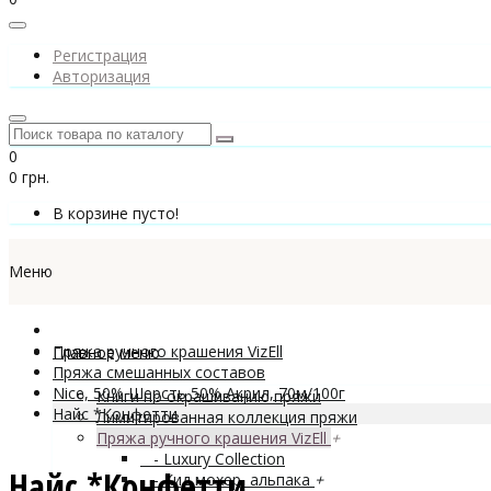
Регистрация
Авторизация
0
0 грн.
В корзине пусто!
Меню
Пряжа ручного крашения VizEll
Главное меню
Пряжа смешанных составов
Nice, 50% Шерсть 50% Акрил, 70м/100г
Книги по окрашиванию пряжи
Найс *Конфетти
Лимитированная коллекция пряжи
Пряжа ручного крашения VizEll
+
- Luxury Collection
Найс *Конфетти
- Кид мохер, альпака
+