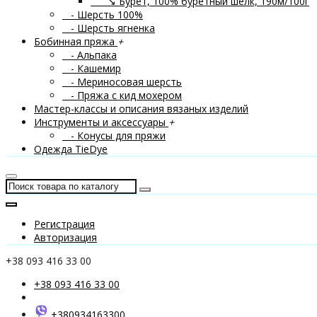
↘ Бурет, 100% буретный шелк, 190м/100г
- Шерсть 100%
- Шерсть ягненка
Бобинная пряжа
+
- Альпака
- Кашемир
- Мериносовая шерсть
- Пряжа с кид мохером
Мастер-классы и описания вязаных изделий
Инструменты и аксессуары
+
- Конусы для пряжи
Одежда TieDye
Регистрация
Авторизация
+38 093 416 33 00
+38 093 416 33 00
+380934163300