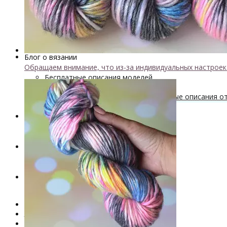
Мастер-классы и описания вязаных изделий
Инструменты и аксессуары
+
- Конусы для пряжи
Одежда TieDye
Блог о вязании
Обращаем внимание, что из-за индивидуальных настрое
Бесплатные описания моделей
Вязальные лайфхаки
Галерея вязаных изделий и бесплатные описания от 
Скидки
Новинки
. . .
Книги по окрашиванию пряжи
Лимитированная коллекция пряжи
Пряжа ручного крашения VizEll
+