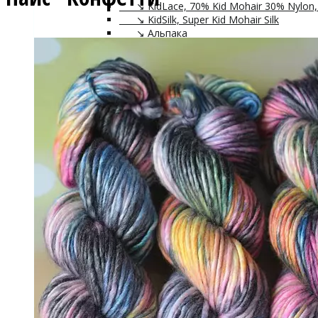
↘ KidLace, 70% Kid Mohair 30% Nylon,
↘ KidSilk, Super Kid Mohair Silk
↘ Альпака
- Мериносовая шерсть
+
↘ Bliss 350м/100г (экстрафайн)
↘ Mavka, 220м/100г
- Пряжа смешанных составов
+
↘ Charisma, 10% кашемир 90% мерино
↘ Kable Aquarelle, Merino Tencel Nylon
↘ Like, 75% меринос эстрафайн, 25% 
↘ Nice, 50% Шерсть 50% Акрил, 70м/
↘ Sock Tender, 80% меринос superwa
↘ Sock, 75% Меринос 25% Нейлон, 30
- Хлопок
- Шелк
+
↘ Cleo 50% шелк 50% меринос 600м/
↘ Бурет, 100% буретный шелк, 190м/
- Шерсть 100%
- Шерсть ягненка
Бобинная пряжа
+
- Альпака
- Кашемир
- Мериносовая шерсть
- Пряжа с кид мохером