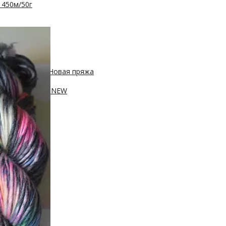
 450м/50г
с, 400м/100г
Новая пряжа
, 250м/100г
ПА, 420м/100г
NEW
100г
sh 20% нейлон
0м/100г
100г
Новинка!
100г