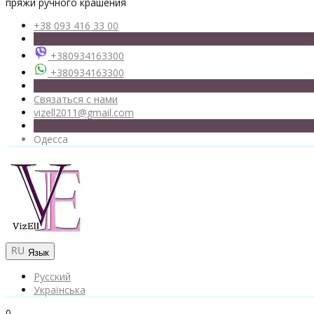
пряжи ручного крашения
+38 093 416 33 00
+380934163300
+380934163300
Связаться с нами
vizell2011@gmail.com
Одесса
Язык
Русский
Українська
0