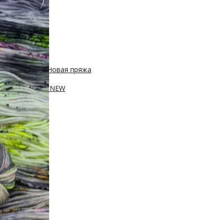
 450м/50г
с, 400м/100г
Новая пряжа
, 250м/100г
ПА, 420м/100г
NEW
100г
sh 20% нейлон
0м/100г
100г
Новинка!
100г