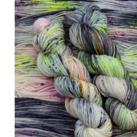
↘ KidLace, 70% Kid Mohair 30% Nylon,
↘ KidSilk, Super Kid Mohair Silk
↘ Альпака
- Мериносовая шерсть
+
↘ Bliss 350м/100г (экстрафайн)
↘ Mavka, 220м/100г
- Пряжа смешанных составов
+
↘ Charisma, 10% кашемир 90% мерино
↘ Kable Aquarelle, Merino Tencel Nylon
↘ Like, 75% меринос эстрафайн, 25% 
↘ Nice, 50% Шерсть 50% Акрил, 70м/
↘ Sock Tender, 80% меринос superwa
↘ Sock, 75% Меринос 25% Нейлон, 30
- Хлопок
- Шелк
+
↘ Cleo 50% шелк 50% меринос 600м/
↘ Бурет, 100% буретный шелк, 190м/
- Шерсть 100%
- Шерсть ягненка
Бобинная пряжа
+
- Альпака
- Кашемир
- Мериносовая шерсть
- Пряжа с кид мохером