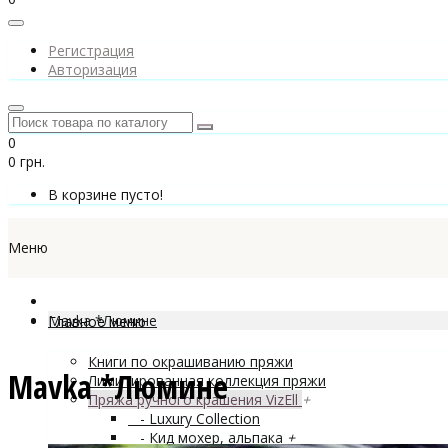
Регистрация
Авторизация
0
0 грн.
В корзине пусто!
Меню
Mavka *Люмине
Главное меню
Книги по окрашиванию пряжи
Mavka *Люмине
Лимитированная коллекция пряжи
Пряжа ручного крашения VizEll
+
- Luxury Collection
- Кид мохер, альпака
+