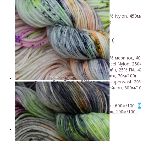
- Luxury Collection
- Кид мохер, альпака
+
↘ KidLace, 70% Kid Mohair 30% Nylon, 450м
↘ KidSilk, Super Kid Mohair Silk
↘ Альпака
- Мериносовая шерсть
+
↘ Bliss 350м/100г (экстрафайн)
↘ Mavka, 220м/100г
- Пряжа смешанных составов
+
↘ Charisma, 10% кашемир 90% меринос, 40
↘ Kable Aquarelle, Merino Tencel Nylon, 250
↘ Like, 75% меринос эстрафайн, 25% ПА, 4
↘ Nice, 50% Шерсть 50% Акрил, 70м/100г
↘ Sock Tender, 80% меринос superwash 20
↘ Sock, 75% Меринос 25% Нейлон, 300м/10
- Хлопок
- Шелк
+
↘ Cleo 50% шелк 50% меринос 600м/100г
Н
↘ Бурет, 100% буретный шелк, 190м/100г
- Шерсть 100%
- Шерсть ягненка
Бобинная пряжа
+
- Альпака