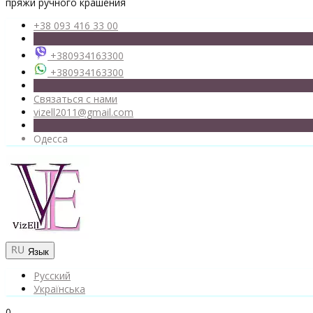
пряжи ручного крашения
+38 093 416 33 00
+380934163300
+380934163300
Связаться с нами
vizell2011@gmail.com
Одесса
Язык
Русский
Українська
0