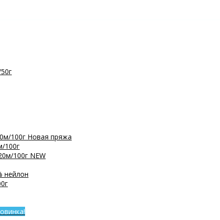
/50г
0м/100г
Новая пряжа
м/100г
20м/100г
NEW
% нейлон
0г
овинка!