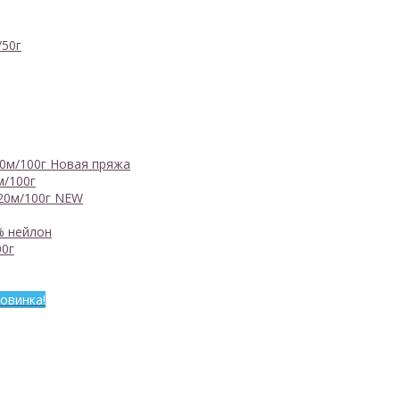
/50г
0м/100г
Новая пряжа
м/100г
20м/100г
NEW
% нейлон
0г
овинка!