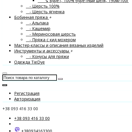
↘ Бурет, 100% буретный шелк, 190м/100г
- Шерсть 100%
- Шерсть ягненка
Бобинная пряжа
+
- Альпака
- Кашемир
- Мериносовая шерсть
- Пряжа с кид мохером
Мастер-классы и описания вязаных изделий
Инструменты и аксессуары
+
- Конусы для пряжи
Одежда TieDye
Регистрация
Авторизация
+38 093 416 33 00
+38 093 416 33 00
+380934163300