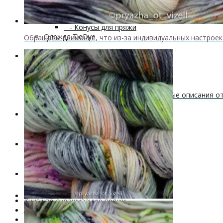
Мастер-классы и описания вязаных изделий
Инструменты и аксессуары
+
- Конусы для пряжи
Одежда TieDye
Обращаем внимание, что из-за индивидуальных настрое
Блог о вязании
Бесплатные описания моделей
Вязальные лайфхаки
Галерея вязаных изделий и бесплатные описания от 
Скидки
Новинки
. . .
Книги по окрашиванию пряжи
Лимитированная коллекция пряжи
Пряжа ручного крашения VizEll
+