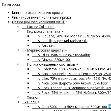
Категории
Книги по окрашиванию пряжи
Лимитированная коллекция пряжи
Пряжа ручного крашения VizEll
+
- Luxury Collection
- Кид мохер, альпака
+
↘ KidLace, 70% Kid Mohair 30% Nylon, 450м
↘ KidSilk, Super Kid Mohair Silk
↘ Альпака
- Мериносовая шерсть
+
↘ Bliss 350м/100г (экстрафайн)
↘ Mavka, 220м/100г
- Пряжа смешанных составов
+
↘ Charisma, 10% кашемир 90% меринос, 40
↘ Kable Aquarelle, Merino Tencel Nylon, 250
↘ Like, 75% меринос эстрафайн, 25% ПА, 4
↘ Nice, 50% Шерсть 50% Акрил, 70м/100г
↘ Sock Tender, 80% меринос superwash 20
↘ Sock, 75% Меринос 25% Нейлон, 300м/10
- Хлопок
- Шелк
+
↘ Cleo 50% шелк 50% меринос 600м/100г
Н