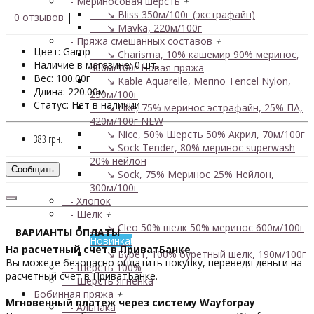
- Мериносовая шерсть
+
↘ Bliss 350м/100г (экстрафайн)
0 отзывов
|
↘ Mavka, 220м/100г
- Пряжа смешанных составов
+
Цвет: Gamp
↘ Charisma, 10% кашемир 90% меринос,
Наличие в магазине: 0 шт.
400м/100г
Новая пряжа
Вес: 100.00г
↘ Kable Aquarelle, Merino Tencel Nylon,
Длина: 220.00м
250м/100г
Статус: Нет в наличии
↘ Like, 75% меринос эстрафайн, 25% ПА,
420м/100г
NEW
↘ Nice, 50% Шерсть 50% Акрил, 70м/100г
383 грн.
↘ Sock Tender, 80% меринос superwash
20% нейлон
Сообщить
↘ Sock, 75% Меринос 25% Нейлон,
300м/100г
- Хлопок
- Шелк
+
↘ Cleo 50% шелк 50% меринос 600м/100г
ВАРИАНТЫ ОПЛАТЫ
Новинка!
На расчетный счет в ПриватБанке
↘ Бурет, 100% буретный шелк, 190м/100г
Вы можете безопасно оплатить покупку, переведя деньги на
- Шерсть 100%
расчетный счет в ПриватБанке.
- Шерсть ягненка
Бобинная пряжа
+
Мгновенный платеж через систему Wayforpay
- Альпака