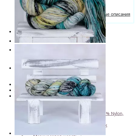
Бесплатные описания моделей
Вязальные лайфхаки
Галерея вязаных изделий и бесплатные описания
от VizEll
Скидки
Новинки
. . .
Книги по окрашиванию пряжи
Лимитированная коллекция пряжи
Пряжа ручного крашения VizEll
+
- Luxury Collection
- Кид мохер, альпака
+
↘ KidLace, 70% Kid Mohair 30% Nylon,
450м/50г
↘ KidSilk, Super Kid Mohair Silk
↘ Альпака