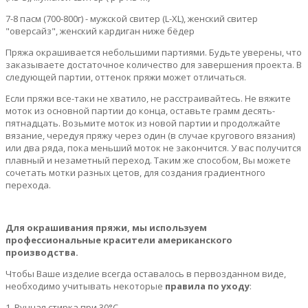
7-8 пасм (700-800г) - мужской свитер (L-XL), женский свитер
"оверсайз", женский кардиган ниже бёдер
Пряжа окрашивается небольшими партиями. Будьте уверены, что
заказываете достаточное количество для завершения проекта. В
следующей партии, оттенок пряжи может отличаться.
Если пряжи все-таки не хватило, не расстраивайтесь. Не вяжите
моток из основной партии до конца, оставьте грамм десять-
пятнадцать. Возьмите моток из новой партии и продолжайте
вязание, чередуя пряжу через один (в случае кругового вязания)
или два ряда, пока меньший моток не закончится. У вас получится
плавный и незаметный переход. Таким же способом, Вы можете
сочетать мотки разных цетов, для создания градиентного
перехода.
Для окрашивания пряжи, мы используем
профессиональные красители американского
производства.
Чтобы Ваше изделие всегда оставалось в первозданном виде,
необходимо учитывать некоторые
правила по уходу
:
1. Ручная стирка при 30°С