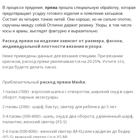
В процессе прядения,
пряжа
прошла специальную обработку, которая
предотвращает усадку готового изделия и появление катышков.
Состоит из четырех тонких нитей. Они хорошо, но не сильно плотно,
скручены между собой.Отлично держит резинку. Узоры, в том числе
косы и араны, выглядят фактурно и выразительно.
Расход пряжи на изделие зависит от размера, фасона,
индивидуальной плотности вязания и узора.
Ниже приведены данные для вязания спицами. При вязании
крючком, расход пряжи увеличивается на 20-25%. Учтите это,
когда будете делать заказ.
Приблизительный
расход пряжи
Mavka
:
1 пасма (100г) - взрослая шапка с отворотом, широкий снуд в один
оборот, парные аксессуары.
2 пасмы (200г) - шарф, бактус, свитер для ребенка до 5 лет.
3-4 пасмы (300-400г) - шаль, снуд в два оборота, удлиненный шарф,
палантин, женский свитер (XS-S)
5-6 пасм (500-600г) - женский свитер (M-XL) или кардиган до бедер
(XS-S), мужской свитер ( р-р XS-M)