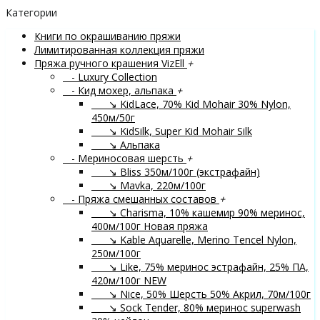
Категории
Книги по окрашиванию пряжи
Лимитированная коллекция пряжи
Пряжа ручного крашения VizEll
+
- Luxury Collection
- Кид мохер, альпака
+
↘ KidLace, 70% Kid Mohair 30% Nylon,
450м/50г
↘ KidSilk, Super Kid Mohair Silk
↘ Альпака
- Мериносовая шерсть
+
↘ Bliss 350м/100г (экстрафайн)
↘ Mavka, 220м/100г
- Пряжа смешанных составов
+
↘ Charisma, 10% кашемир 90% меринос,
400м/100г
Новая пряжа
↘ Kable Aquarelle, Merino Tencel Nylon,
250м/100г
↘ Like, 75% меринос эстрафайн, 25% ПА,
420м/100г
NEW
↘ Nice, 50% Шерсть 50% Акрил, 70м/100г
↘ Sock Tender, 80% меринос superwash