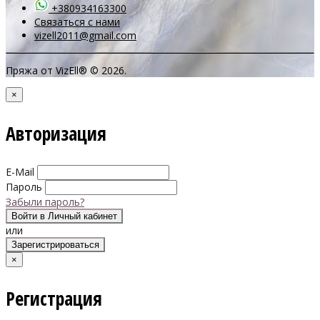
+380934163300
Связаться с нами
vizell2011@gmail.com
Пряжа от VizEll® © 2026.
×
Авторизация
E-Mail
Пароль
Забыли пароль?
Войти в Личный кабинет
или
Зарегистрироваться
×
Регистрация