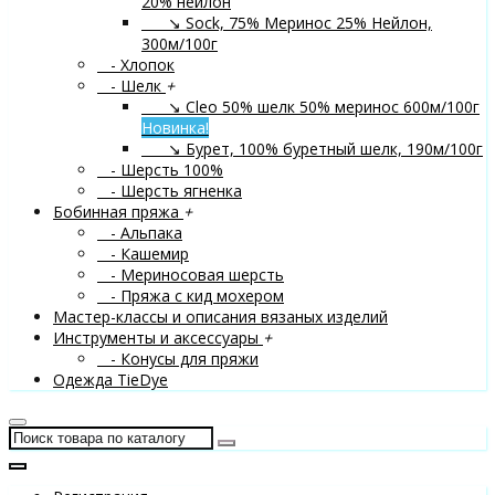
20% нейлон
↘ Sock, 75% Меринос 25% Нейлон,
300м/100г
- Хлопок
- Шелк
+
↘ Cleo 50% шелк 50% меринос 600м/100г
Новинка!
↘ Бурет, 100% буретный шелк, 190м/100г
- Шерсть 100%
- Шерсть ягненка
Бобинная пряжа
+
- Альпака
- Кашемир
- Мериносовая шерсть
- Пряжа с кид мохером
Мастер-классы и описания вязаных изделий
Инструменты и аксессуары
+
- Конусы для пряжи
Одежда TieDye