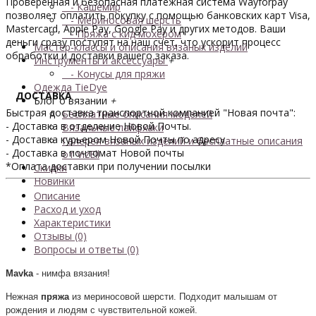
Проверенная и безопасная платежная система Wayforpay
- Кашемир
позволяет оплатить покупку с помощью банковских карт Visa,
- Мериносовая шерсть
Mastercard, Apple Pay, Google Pay и других методов. Ваши
- Пряжа с кид мохером
деньги сразу поступят на наш счет, что ускорит процесс
Мастер-классы и описания вязаных изделий
обработки и доставки вашего заказа.
Инструменты и аксессуары
+
- Конусы для пряжи
Одежда TieDye
ДОСТАВКА
Блог о вязании
+
Быстрая доставка транспортной компанией "Новая почта":
Бесплатные описания моделей
- Доставка в отделение Новой Почты.
Вязальные лайфхаки
- Доставка курьером Новой Почты по адресу
Галерея вязаных изделий и бесплатные описания
- Доставка в почтомат Новой почты
от VizEll
*Оплата доставки при получении посылки
Скидки
Новинки
Описание
Расход и уход
Характеристики
Отзывы (0)
Вопросы и ответы (0)
Mavka
- нимфа вязания!
Нежная
пряжа
из мериносовой шерсти. Подходит малышам от
рождения и людям с чувствительной кожей.