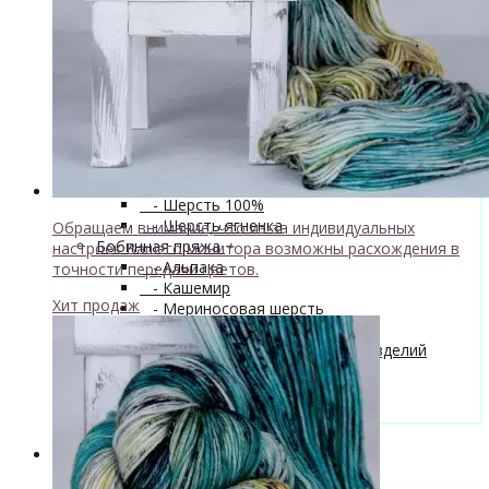
superwash 20% нейлон
↘ Sock, 75% Меринос 25% Нейлон,
300м/100г
- Хлопок
- Шелк
+
↘ Cleo 50% шелк 50% меринос
600м/100г
Новинка!
↘ Бурет, 100% буретный шелк,
190м/100г
- Шерсть 100%
- Шерсть ягненка
Обращаем внимание, что из-за индивидуальных
Бобинная пряжа
+
настроек Вашего монитора возможны расхождения в
- Альпака
точности передачи цветов.
- Кашемир
Хит продаж
- Мериносовая шерсть
- Пряжа с кид мохером
Мастер-классы и описания вязаных изделий
Инструменты и аксессуары
+
- Конусы для пряжи
Одежда TieDye
Блог о вязании