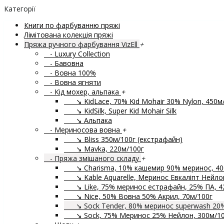
Категорії
Книги по фарбуванню пряжі
Лімітована колекція пряжі
Пряжа ручного фарбування VizEll
+
- Luxury Collection
- Бавовна
- Вовна 100%
- Вовна ягняти
- Кід мохер, альпака
+
↘ KidLace, 70% Kid Mohair 30% Nylon, 450м
↘ KidSilk, Super Kid Mohair Silk
↘ Альпака
- Мериносова вовна
+
↘ Bliss 350м/100г (екстрафайн)
↘ Mavka, 220м/100г
- Пряжа змішаного складу
+
↘ Charisma, 10% кашемир 90% меринос, 40
↘ Kable Aquarelle, Меринос Евкаліпт Нейлон
↘ Like, 75% меринос естрафайн, 25% ПА, 4
↘ Nice, 50% Вовна 50% Акрил, 70м/100г
↘ Sock Tender, 80% меринос superwash 20
↘ Sock, 75% Меринос 25% Нейлон, 300м/10