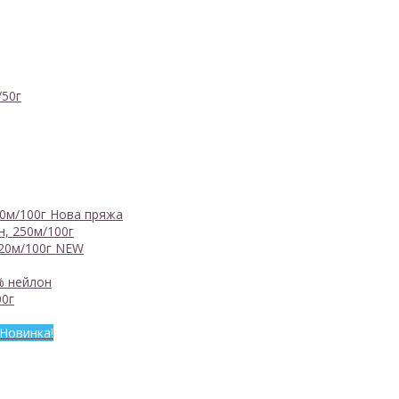
/50г
0м/100г
Нова пряжа
, 250м/100г
20м/100г
NEW
% нейлон
0г
Новинка!