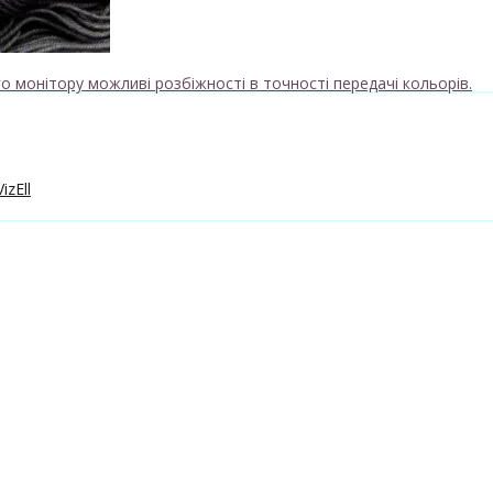
о монітору можливі розбіжності в точності передачі кольорів.
izEll