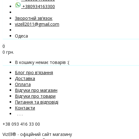
+380934163300
Зворотній зв’язок
vizell2011@gmail.com
Одеса
0
0 грн.
В кошику немає товарів :(
Блог про в'язання
Доставка
Оплата
Відгуки про магазин
Відгуки про товари
Питання та відповіді
Контакти
. . .
+38 093 416 33 00
VizEll® - офіційний сайт магазину