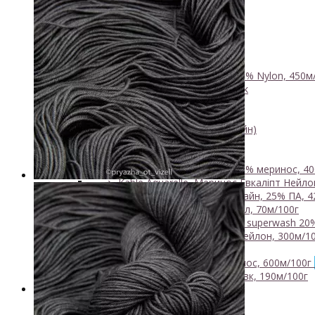
- Luxury Collection
- Бавовна
- Вовна 100%
- Вовна ягняти
- Кід мохер, альпака
+
↘ KidLace, 70% Kid Mohair 30% Nylon, 450м
↘ KidSilk, Super Kid Mohair Silk
↘ Альпака
- Мериносова вовна
+
↘ Bliss 350м/100г (екстрафайн)
↘ Mavka, 220м/100г
- Пряжа змішаного складу
+
↘ Charisma, 10% кашемир 90% меринос, 40
↘ Kable Aquarelle, Меринос Евкаліпт Нейлон
↘ Like, 75% меринос естрафайн, 25% ПА, 4
↘ Nice, 50% Вовна 50% Акрил, 70м/100г
↘ Sock Tender, 80% меринос superwash 20
↘ Sock, 75% Меринос 25% Нейлон, 300м/10
- Шовк
+
↘ Cleo, 50% шовк 50% меринос, 600м/100г
↘ Бурет, 100% буретный шовк, 190м/100г
Бобінна пряжа
+
- Альпака