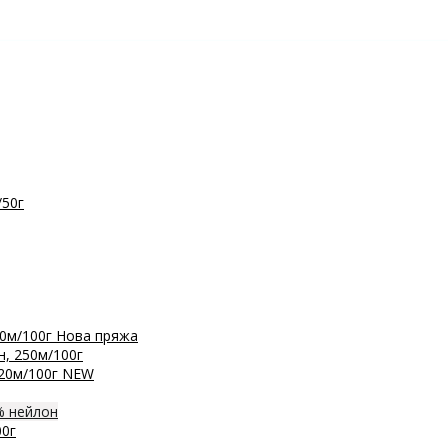
/50г
0м/100г
Нова пряжа
, 250м/100г
20м/100г
NEW
% нейлон
0г