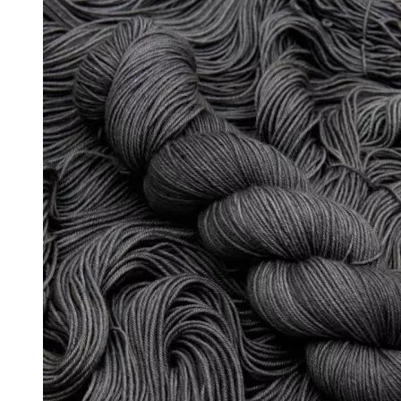
- Вовна 100%
- Вовна ягняти
- Кід мохер, альпака
+
↘ KidLace, 70% Kid Mohair 30% Nylon,
↘ KidSilk, Super Kid Mohair Silk
↘ Альпака
- Мериносова вовна
+
↘ Bliss 350м/100г (екстрафайн)
↘ Mavka, 220м/100г
- Пряжа змішаного складу
+
↘ Charisma, 10% кашемир 90% мерино
↘ Kable Aquarelle, Меринос Евкаліпт 
↘ Like, 75% меринос естрафайн, 25% 
↘ Nice, 50% Вовна 50% Акрил, 70м/1
↘ Sock Tender, 80% меринос superwa
↘ Sock, 75% Меринос 25% Нейлон, 30
- Шовк
+
↘ Cleo, 50% шовк 50% меринос, 600м
↘ Бурет, 100% буретный шовк, 190м/
Бобінна пряжа
+
- Альпака
- Кашемир
- Мериносова вовна
- Пряжа з кід мохером