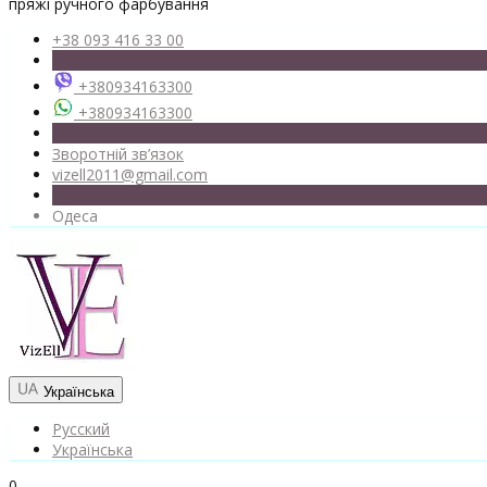
пряжі ручного фарбування
+38 093 416 33 00
+380934163300
+380934163300
Зворотній зв’язок
vizell2011@gmail.com
Одеса
Українська
Русский
Українська
0