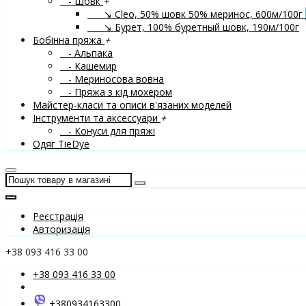
- Шовк
+
↘ Cleo, 50% шовк 50% меринос, 600м/100г
↘ Бурет, 100% буретный шовк, 190м/100г
Бобінна пряжа
+
- Альпака
- Кашемир
- Мериносова вовна
- Пряжа з кід мохером
Майстер-класи та описи в'язаних моделей
Інструменти та аксессуари
+
- Конуси для пряжі
Одяг TieDye
Реєстрація
Авторизація
+38 093 416 33 00
+38 093 416 33 00
+380934163300