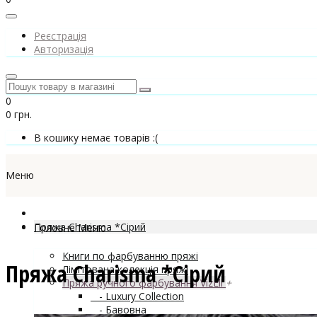
Реєстрація
Авторизація
0
0 грн.
В кошику немає товарів :(
Меню
Пряжа Charisma *Сірий
Головне Меню
Книги по фарбуванню пряжі
Пряжа Charisma *Сірий
Лімітована колекція пряжі
Пряжа ручного фарбування VizEll
+
- Luxury Collection
- Бавовна