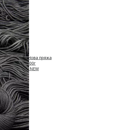
 450м/50г
с, 400м/100г
Нова пряжа
Нейлон, 250м/100г
ПА, 420м/100г
NEW
00г
sh 20% нейлон
0м/100г
/100г
Новинка!
100г