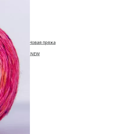
 450м/50г
с, 400м/100г
Новая пряжа
, 250м/100г
ПА, 420м/100г
NEW
100г
sh 20% нейлон
0м/100г
100г
Новинка!
100г