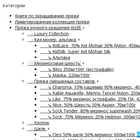
Категории
Книги по окрашиванию пряжи
Лимитированная коллекция пряжи
Пряжа ручного крашения VizEll
+
- Luxury Collection
- Кид мохер, альпака
+
↘ KidLace, 70% Kid Mohair 30% Nylon, 450м
↘ KidSilk, Super Kid Mohair Silk
↘ Альпака
- Мериносовая шерсть
+
↘ Bliss 350м/100г (экстрафайн)
↘ Mavka, 220м/100г
- Пряжа смешанных составов
+
↘ Charisma, 10% кашемир 90% меринос, 40
↘ Kable Aquarelle, Merino Tencel Nylon, 250
↘ Like, 75% меринос эстрафайн, 25% ПА, 4
↘ Nice, 50% Шерсть 50% Акрил, 70м/100г
↘ Sock Tender, 80% меринос superwash 20
↘ Sock, 75% Меринос 25% Нейлон, 300м/10
- Хлопок
- Шелк
+
↘ Cleo 50% шелк 50% меринос 600м/100г
Н