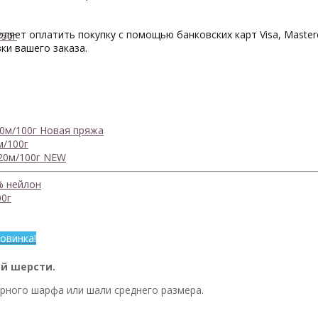
яет оплатить покупку с помощью банковских карт Visa, Mastercar
/50г
ки вашего заказа.
0м/100г
Новая пряжа
м/100г
20м/100г
NEW
% нейлон
0г
овинка!
ой шерсти.
рного шарфа или шали среднего размера.