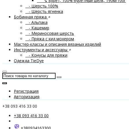
↘ Бурет, 100% буретный шелк, 190м/100г
- Шерсть 100%
- Шерсть ягненка
Бобинная пряжа
+
- Альпака
- Кашемир
- Мериносовая шерсть
- Пряжа с кид мохером
Мастер-классы и описания вязаных изделий
Инструменты и аксессуары
+
- Конусы для пряжи
Одежда TieDye
Регистрация
Авторизация
+38 093 416 33 00
+38 093 416 33 00
+380934163300