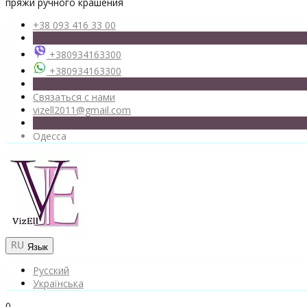
пряжи ручного крашения
+38 093 416 33 00
+380934163300
+380934163300
Связаться с нами
vizell2011@gmail.com
Одесса
Язык
Русский
Українська
0