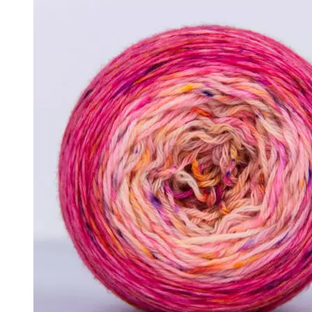
↘ KidLace, 70% Kid Mohair 30% Nylon,
↘ KidSilk, Super Kid Mohair Silk
↘ Альпака
- Мериносовая шерсть
+
↘ Bliss 350м/100г (экстрафайн)
↘ Mavka, 220м/100г
- Пряжа смешанных составов
+
↘ Charisma, 10% кашемир 90% мерино
↘ Kable Aquarelle, Merino Tencel Nylon
↘ Like, 75% меринос эстрафайн, 25% 
↘ Nice, 50% Шерсть 50% Акрил, 70м/
↘ Sock Tender, 80% меринос superwa
↘ Sock, 75% Меринос 25% Нейлон, 30
- Хлопок
- Шелк
+
↘ Cleo 50% шелк 50% меринос 600м/
↘ Бурет, 100% буретный шелк, 190м/
- Шерсть 100%
- Шерсть ягненка
Бобинная пряжа
+
- Альпака
- Кашемир
- Мериносовая шерсть
- Пряжа с кид мохером