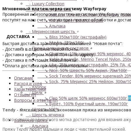
- Luxury Collection
Мгновенный платеж через систему Wayforpay
- Кид мохер, альпака
+
Проверенная и безопасная платежная система Wayforpay позвол
↘ KidLace, 70% Kid Mohair 30% Nylon, 450м
поступят на наш счет, что ускорит процесс обработки и достав
↘ KidSilk, Super Kid Mohair Silk
↘ Альпака
- Мериносовая шерсть
+
ДОСТАВКА
↘ Bliss 350м/100г (экстрафайн)
↘ Mavka, 220м/100г
Быстрая доставка транспортной компанией "Новая почта":
- Пряжа смешанных составов
+
- Доставка в отделение Новой Почты.
↘ Charisma, 10% кашемир 90% меринос, 40
- Доставка курьером Новой Почты по адресу
↘ Kable Aquarelle, Merino Tencel Nylon, 250
- Доставка в почтомат Новой почты
↘ Like, 75% меринос эстрафайн, 25% ПА, 4
*Оплата доставки при получении посылки
↘ Nice, 50% Шерсть 50% Акрил, 70м/100г
↘ Sock Tender, 80% меринос superwash 20
Описание
↘ Sock, 75% Меринос 25% Нейлон, 300м/10
Расход и уход
- Хлопок
Характеристики
- Шелк
+
Отзывы (0)
↘ Cleo 50% шелк 50% меринос 600м/100г
Н
Вопросы и ответы (0)
↘ Бурет, 100% буретный шелк, 190м/100г
- Шерсть 100%
Tendy - мягкая, нежная, экономная пряжа из мериносов
- Шерсть ягненка
Всего одного градиентного мотка достаточно для вязания ажу
Бобинная пряжа
+
- Альпака
Пряжу Tendy любят малыши и люди с чувствительной кожей.