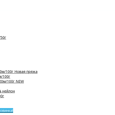
/50г
0м/100г
Новая пряжа
м/100г
20м/100г
NEW
% нейлон
0г
овинка!